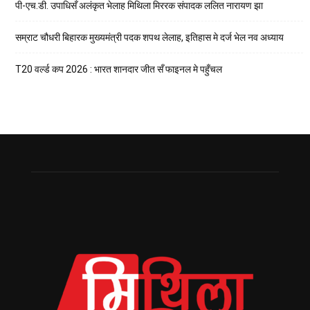
पी-एच.डी. उपाधिसँ अलंकृत भेलाह मिथिला मिररक संपादक ललित नारायण झा
सम्राट चौधरी बिहारक मुख्यमंत्री पदक शपथ लेलाह, इतिहास मे दर्ज भेल नव अध्याय
T20 वर्ल्ड कप 2026 : भारत शानदार जीत सँ फाइनल मे पहुँचल