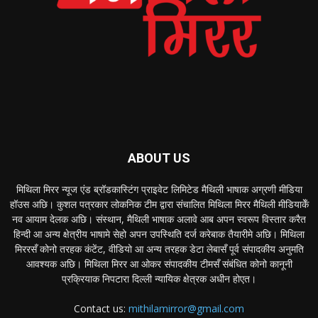
ABOUT US
मिथिला मिरर न्यूज एंड ब्रॉडकास्टिंग प्राइवेट लिमिटेड मैथिली भाषाक अग्रणी मीडिया
हॉउस अछि। कुशल पत्रकार लोकनिक टीम द्वारा संचालित मिथिला मिरर मैथिली मीडियाकेँ
नव आयाम देलक अछि। संस्थान, मैथिली भाषाक अलावे आब अपन स्वरूप विस्तार करैत
हिन्दी आ अन्य क्षेत्रीय भाषामे सेहो अपन उपस्थिति दर्ज करेबाक तैयारीमे अछि। मिथिला
मिररसँ कोनो तरहक कंटेंट, वीडियो आ अन्य तरहक डेटा लेबासँ पूर्व संपादकीय अनुमति
आवश्यक अछि। मिथिला मिरर आ ओकर संपादकीय टीमसँ संबंधित कोनो कानूनी
प्रक्रियाक निपटारा दिल्ली न्यायिक क्षेत्रक अधीन होएत।
Contact us:
mithilamirror@gmail.com