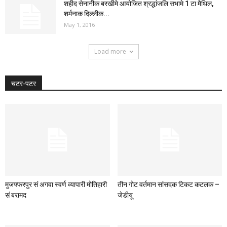
शहीद सेनानीक बरखीमे आयोजित श्रद्धांजलि सभामे 1 टा मैथिल,
शर्मनाक दिल्लीक...
May 1, 2016
Load more
चटर-पटर
मुजफ्फरपुर सं अगवा स्वर्ण व्यापारी मोतिहारी
तीन गोट वर्तमान सांसदक टिकट कटलक –
सं बरामद
जेडीयू