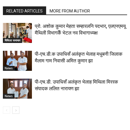
RELATED ARTICLES
MORE FROM AUTHOR
प्रो. अशोक कुमार मेहता सम्हारलनि पदभार, एलएनएमयू
मैथिली विभागकेँ भेटल नव विभागाध्यक्ष
मिथिला समाचार
पी-एच.डी.क उपाधिसँ अलंकृत भेलाह मधुबनी जिलाक
मैलाम गाम निवासी अमित कुमार झा
News
पी-एच.डी. उपाधिसँ अलंकृत भेलाह मिथिला मिररक
संपादक ललित नारायण झा
News