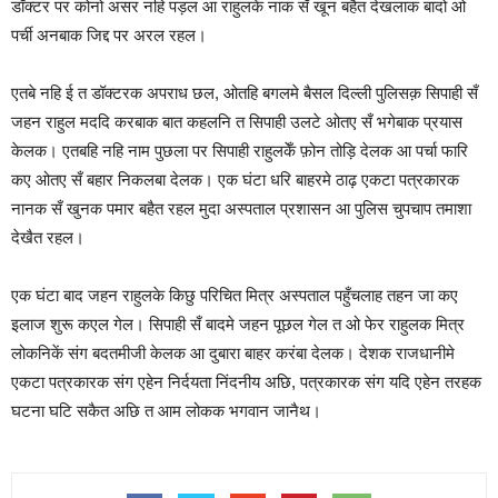
डॉक्टर पर कोनो असर नहि पड़ल आ राहुलकें नाक सँ खून बहैत देखलाक बादो ओ
पर्ची अनबाक जिद्द पर अरल रहल।
एतबे नहि ई त डॉक्टरक अपराध छल, ओतहि बगलमे बैसल दिल्ली पुलिसक़
सिपाही सँ
जहन राहुल मददि करबाक बात कहलनि त सिपाही उलटे ओतए सँ भगेबाक प्रयास
केलक। एतबहि नहि नाम पुछला पर सिपाही राहुलकेँ फ़ोन तोड़ि देलक आ पर्चा फारि
कए ओतए सँ बहार निकलबा देलक। एक घंटा धरि बाहरमे ठाढ़ एकटा पत्रकारक
नानक सँ खुनक पमार बहैत रहल मुदा अस्पताल प्रशासन आ पुलिस चुपचाप तमाशा
देखैत रहल।
एक घंटा बाद जहन राहुलके किछु परिचित मित्र अस्पताल पहुँचलाह तहन जा कए
इलाज शुरू कएल गेल। सिपाही सँ बादमे जहन पूछल गेल त ओ फेर राहुलक मित्र
लोकनिकें संग बदतमीजी केलक आ दुबारा बाहर करंबा देलक। देशक राजधानीमे
एकटा पत्रकारक संग एहेन निर्दयता निंदनीय अछि, पत्रकारक संग यदि एहेन तरहक
घटना घटि सकैत अछि त आम लोकक भगवान जानैथ।