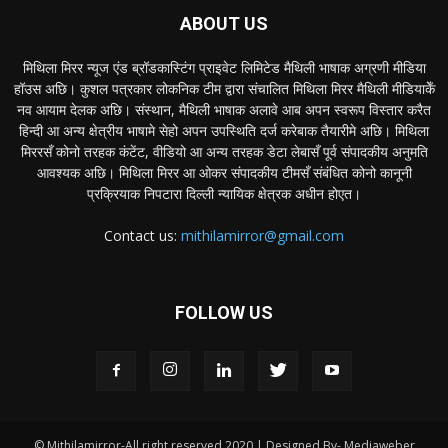
ABOUT US
मिथिला मिरर न्यूज एंड ब्रॉडकास्टिंग प्राइवेट लिमिटेड मैथिली भाषाक अग्रणी मीडिया
हॉउस अछि। कुशल पत्रकार लोकनिक टीम द्वारा संचालित मिथिला मिरर मैथिली मीडियाकेँ
नव आयाम देलक अछि। संस्थान, मैथिली भाषाक अलावे आब अपन स्वरूप विस्तार करैत
हिन्दी आ अन्य क्षेत्रीय भाषामे सेहो अपन उपस्थिति दर्ज करेबाक तैयारीमे अछि। मिथिला
मिररसँ कोनो तरहक कंटेंट, वीडियो आ अन्य तरहक डेटा लेबासँ पूर्व संपादकीय अनुमति
आवश्यक अछि। मिथिला मिरर आ ओकर संपादकीय टीमसँ संबंधित कोनो कानूनी
प्रक्रियाक निपटारा दिल्ली न्यायिक क्षेत्रक अधीन होएत।
Contact us:
mithilamirror@gmail.com
FOLLOW US
© Mithilamirror-All right reserved 2020 | Designed By- Mediaweber