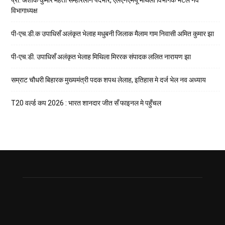
प्रो. अशोक कुमार मेहता सम्हारलनि पदभार, एलएनएमयू मैथिली विभागकेँ भेटल नव
विभागाध्यक्ष
पी-एच.डी.क उपाधिसँ अलंकृत भेलाह मधुबनी जिलाक मैलाम गाम निवासी अमित कुमार झा
पी-एच.डी. उपाधिसँ अलंकृत भेलाह मिथिला मिररक संपादक ललित नारायण झा
सम्राट चौधरी बिहारक मुख्यमंत्री पदक शपथ लेलाह, इतिहास मे दर्ज भेल नव अध्याय
T20 वर्ल्ड कप 2026 : भारत शानदार जीत सँ फाइनल मे पहुँचल