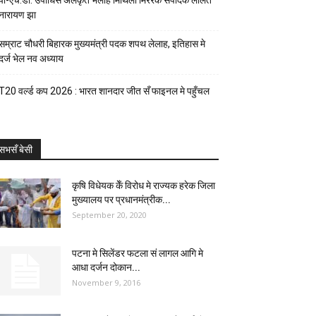
पी-एच.डी. उपाधिसँ अलंकृत भेलाह मिथिला मिररक संपादक ललित
नारायण झा
सम्राट चौधरी बिहारक मुख्यमंत्री पदक शपथ लेलाह, इतिहास मे
दर्ज भेल नव अध्याय
T20 वर्ल्ड कप 2026 : भारत शानदार जीत सँ फाइनल मे पहुँचल
सभसँ बेसी
कृषि विधेयक केँ विरोध मे राज्यक हरेक जिला
मुख्यालय पर प्रधानमंत्रीक...
September 20, 2020
पटना मे सिलेंडर फटला सं लागल आगि मे
आधा दर्जन दोकान...
November 9, 2016