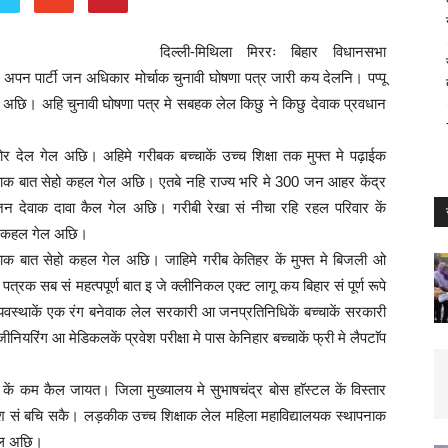
दिल्ली-मिथिला मिररः बिहार विधानसभा
व अपन पार्टी जन अधिकार मोर्चाक चुनावी घोषणा पत्र जारी कय देलनि। पप्पू
नि अछि। अहि चुनावी घोषणा पत्र मे सबहक लेल किछु ने किछु देवाक प्रवधान
जोर देल गेल अछि। अहिमे गरीबक बच्चाकें उच्च शिक्षा तक मुफ्त मे पढ़ाईक
वाक बात सेहो कहल गेल अछि। एतबे नहि राज्य भरि मे 300 जन आहर केंद्र
 देवाक दावा कैल गेल अछि। गरीबी रेखा सं नीचा रहि रहल परिवार कें
हो कहल गेल अछि।
करवाक बात सेहो कहल गेल अछि। जाहिमे गरीब केतिहर कें मुफ्त मे बिजली ओ
त्रक सब सं महत्पपूर्ण बात इ जे क्लीनिकल एक्ट लागू कय बिहार सं पूर्ण रूपे
्यवस्थाकें एक रंग बनेवाक लेल सरकारी आ जनप्रतिनिधिकें बच्चाकें सरकारी
ियरिंग आ मेडिकलकें प्रवेश परीक्षा मे पास केनिहार बच्चाकें फ्री मे लैपटाॅप
ट कें कम कैल जायत। जिला मुख्यालय मे सुभाषचंद्र बोस हाॅस्टल कें विस्तार
श सं बचि सकै। लड़कीक उच्च शिक्षाक लेल महिला महाविद्यालयक स्थापनाक
गेल अछि।