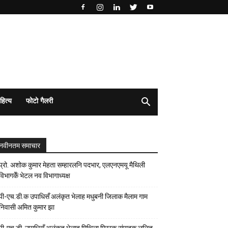
हित्य
फोटो गैलरी
नवीनतम समाचार
प्रो. अशोक कुमार मेहता सम्हारलनि पदभार, एलएनएमयू मैथिली
विभागकेँ भेटल नव विभागाध्यक्ष
पी-एच.डी.क उपाधिसँ अलंकृत भेलाह मधुबनी जिलाक मैलाम गाम
निवासी अमित कुमार झा