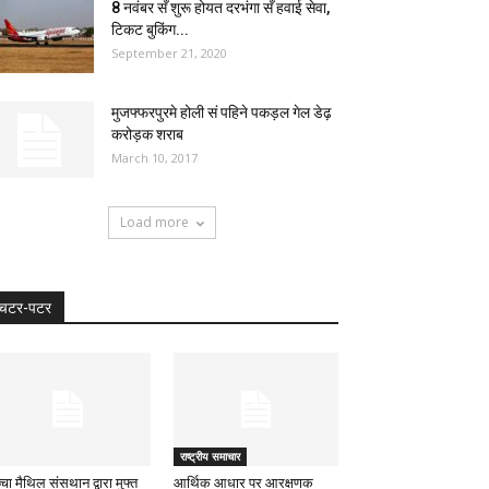
8 नवंबर सँ शुरू होयत दरभंगा सँ हवाई सेवा,
टिकट बुकिंग...
September 21, 2020
मुजफ्फरपुरमे होली सं पहिने पकड़ल गेल डेढ़
करोड़क शराब
March 10, 2017
Load more
चटर-पटर
राष्ट्रीय समाचार
्चा मैथिल संसथान द्वारा मुफ्त
आर्थिक आधार पर आरक्षणक