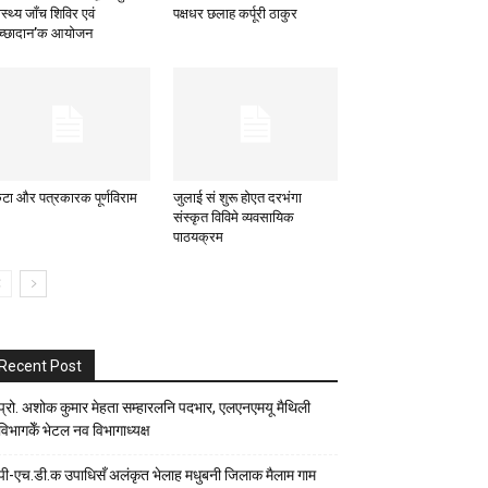
ास्थ्य जाँच शिविर एवं
पक्षधर छलाह कर्पूरी ठाकुर
वेच्छादान’क आयोजन
टा और पत्रकारक पूर्णविराम
जुलाई सं शुरू होएत दरभंगा
संस्कृत विविमे व्यवसायिक
पाठयक्रम
Recent Post
प्रो. अशोक कुमार मेहता सम्हारलनि पदभार, एलएनएमयू मैथिली
विभागकेँ भेटल नव विभागाध्यक्ष
पी-एच.डी.क उपाधिसँ अलंकृत भेलाह मधुबनी जिलाक मैलाम गाम