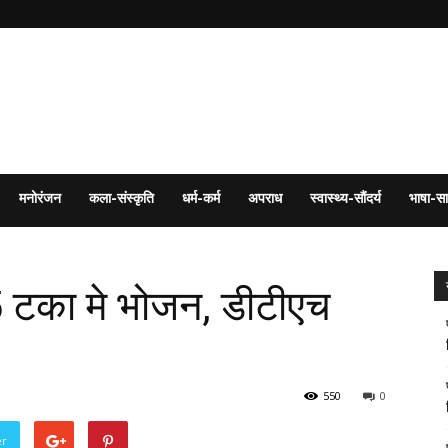
मनोरंजन
कला-संस्कृति
धर्म-कर्म
अपराध
स्वास्थ्य-सौंदर्य
भाषा-सा
 5 टका मे भोजन, डीटीएच
550
0
er