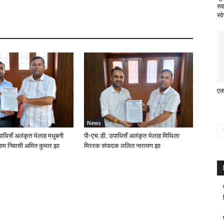
स्व
स्
एक
News
ाधिसँ अलंकृत भेलाह मधुबनी
पी-एच.डी. उपाधिसँ अलंकृत भेलाह मिथिला
ाम निवासी अमित कुमार झा
मिररक संपादक ललित नारायण झा