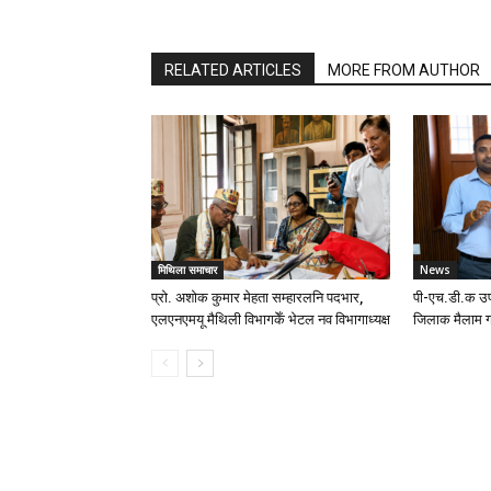
RELATED ARTICLES
MORE FROM AUTHOR
मिथिला समाचार
News
प्रो. अशोक कुमार मेहता सम्हारलनि पदभार,
पी-एच.डी.क उप
एलएनएमयू मैथिली विभागकेँ भेटल नव विभागाध्यक्ष
जिलाक मैलाम ग