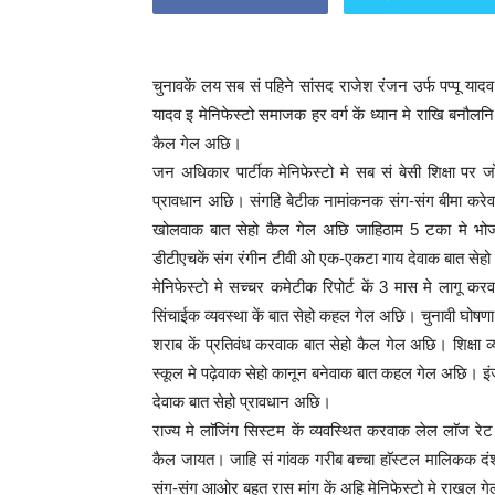
चुनावकें लय सब सं पहिने सांसद राजेश रंजन उर्फ पप्पू याद
यादव इ मेनिफेस्टो समाजक हर वर्ग कें ध्यान मे राखि बनौल
कैल गेल अछि।
जन अधिकार पार्टीक मेनिफेस्टो मे सब सं बेसी शिक्षा पर 
प्रावधान अछि। संगहि बेटीक नामांकनक संग-संग बीमा करे
खोलवाक बात सेहो कैल गेल अछि जाहिठाम 5 टका मे भोजन
डीटीएचकें संग रंगीन टीवी ओ एक-एकटा गाय देवाक बात से
मेनिफेस्टो मे सच्चर कमेटीक रिपोर्ट कें 3 मास मे लागू 
सिंचाईक व्यवस्था कें बात सेहो कहल गेल अछि। चुनावी घोषणा प
शराब कें प्रतिवंध करवाक बात सेहो कैल गेल अछि। शिक्षा व
स्कूल मे पढ़ेवाक सेहो कानून बनेवाक बात कहल गेल अछि। इंजीन
देवाक बात सेहो प्रावधान अछि।
राज्य मे लाॅजिंग सिस्टम कें व्यवस्थित करवाक लेल लाॅज रे
कैल जायत। जाहि सं गांवक गरीब बच्चा हाॅस्टल मालिकक दं
संग-संग आओर बहुत रास मांग कें अहि मेनिफेस्टो मे राखल 