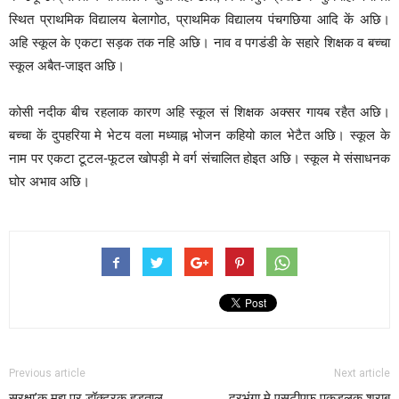
स्थित प्राथमिक विद्यालय बेलागोठ, प्राथमिक विद्यालय पंचगछिया आदि कें अछि।
अहि स्कूल के एकटा सड़क तक नहि अछि। नाव व पगडंडी के सहारे शिक्षक व बच्चा
स्कूल अबैत-जाइत अछि।
कोसी नदीक बीच रहलाक कारण अहि स्कूल सं शिक्षक अक्सर गायब रहैत अछि।
बच्चा कें दुपहरिया मे भेटय वला मध्याह्न भोजन कहियो काल भेटैत अछि। स्कूल के
नाम पर एकटा टूटल-फूटल खोपड़ी मे वर्ग संचालित होइत अछि। स्कूल मे संसाधनक
घोर अभाव अछि।
Previous article
Next article
सुरक्षा’क मुद्दा पर डॉक्टरक हड़ताल,
दरभंगा मे एसटीएफ पकड़लक शराब