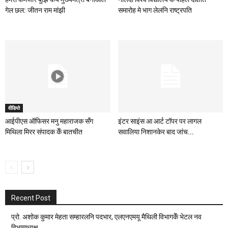
गेल छल: जीतन राम मांझी
समारोह मे भाग लेलनि राष्ट्रपति
वीडियो
आईपीएस ऑफिसर मनु महाराजक सँग
इंटर साइंस आ आर्ट टॉपर पर लागल
मिथिला मिरर संपादक केँ बातचीत
सवालिया निशानकेर बाद जांच...
Recent Post
प्रो. अशोक कुमार मेहता सम्हारलनि पदभार, एलएनएमयू मैथिली विभागकेँ भेटल नव
विभागाध्यक्ष