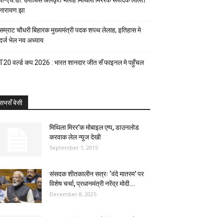
पी-एच.डी. उपाधिसँ अलंकृत भेलाह मिथिला मिररक संपादक ललित
नारायण झा
सम्राट चौधरी बिहारक मुख्यमंत्री पदक शपथ लेलाह, इतिहास मे
दर्ज भेल नव अध्याय
T20 वर्ल्ड कप 2026 : भारत शानदार जीत सँ फाइनल मे पहुँचल
सभसँ बेसी
मिथिला मिरर’क मोबाइल एप्प, डाउनलोड
करवाक लेल न्यूज देखी
September 1, 2015
संसदक शीतकालीन सत्रः ‘वंदे मातरम’ पर
विशेष चर्चा, प्रधानमंत्री नरेंद्र मोदी...
December 8, 2025