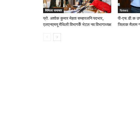
मिथिला समाचार
News
प्रो. अशोक कुमार मेहता सम्हारलनि पदभार,
पी-एच.डी.क उप
एलएनएमयू मैथिली विभागकेँ भेटल नव विभागाध्यक्ष
जिलाक मैलाम ग