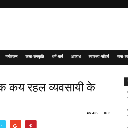
मनोरंजन
कला-संस्कृति
धर्म-कर्म
अपराध
स्वास्थ्य-सौंदर्य
भाषा-सा
 वॉक कय रहल व्यवसायी के
495
0
er