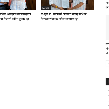
अन
प्
News
ाधिसँ अलंकृत भेलाह मधुबनी
पी-एच.डी. उपाधिसँ अलंकृत भेलाह मिथिला
ाम निवासी अमित कुमार झा
मिररक संपादक ललित नारायण झा
दरभ
फि
जा