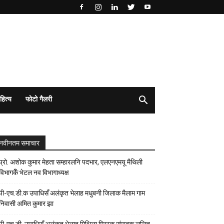
हित्य
फोटो गैलरी
नवीनतम समाचार
प्रो. अशोक कुमार मेहता सम्हारलनि पदभार, एलएनएमयू मैथिली
विभागकेँ भेटल नव विभागाध्यक्ष
पी-एच.डी.क उपाधिसँ अलंकृत भेलाह मधुबनी जिलाक मैलाम गाम
निवासी अमित कुमार झा