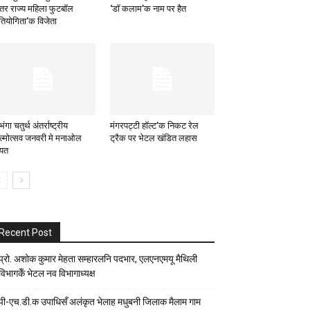
्तर राज्य महिला फुटबॉल
‘डाॅ कलाम’क नाम पर हैत
रतियोगिता’क विजेता
ंगा चतुर्थ अंतर्राष्ट्रीय
मंगरपट्टी हॉल्ट’क निकट रेल
ल्मोत्सव जनवरी मे मनाओल
ट्रैक पर भेटल खंडित लहास
यत
Recent Post
प्रो. अशोक कुमार मेहता सम्हारलनि पदभार, एलएनएमयू मैथिली
विभागकेँ भेटल नव विभागाध्यक्ष
पी-एच.डी.क उपाधिसँ अलंकृत भेलाह मधुबनी जिलाक मैलाम गाम