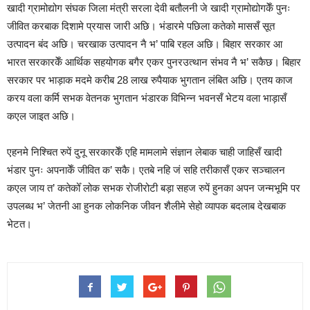
खादी ग्रामोद्योग संघक जिला मंत्री सरला देवी बतौलनी जे खादी ग्रामोद्योगकेँ पुनः
जीवित करबाक दिशामे प्रयास जारी अछि। भंडारमे पछिला कतेको माससँ सूत
उत्पादन बंद अछि। चरखाक उत्पादन नै भ’ पाबि रहल अछि। बिहार सरकार आ
भारत सरकारकेँ आर्थिक सहयोगक बगैर एकर पुनरउत्थान संभव नै भ’ सकैछ। बिहार
सरकार पर भाड़ाक मदमे करीब 28 लाख रुपैयाक भुगतान लंबित अछि। एतय काज
करय वला कर्मि सभक वेतनक भुगतान भंडारक विभिन्न भवनसँ भेटय वला भाड़ासँ
कएल जाइत अछि।
एहनमे निश्चित रुपें दुनू सरकारकेँ एहि मामलामे संज्ञान लेबाक चाही जाहिसँ खादी
भंडार पुनः अपनाकेँ जीवित क’ सकै। एतबे नहि जं सहि तरीकासँ एकर सञ्चालन
कएल जाय त’ कतेकोँ लोक सभक रोजीरोटी बड़ा सहज रुपें हुनका अपन जन्मभूमि पर
उपलब्ध भ’ जेतनी आ हुनक लोकनिक जीवन शैलीमे सेहो व्यापक बदलाब देखबाक
भेटत।