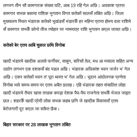
लगभग तीन सौ कामगारक संख्या घटि, आब 19 रहि गेल अछि। अवकाश प्राप्त
कामगार सभक बकाया राशिक भुगतान विगत कतेकों सालसँ लंबित अछि। जिला
मुख्यालय स्थित भंडारक कतेको भूखंडसँ भंडारकेँ हर महिना प्राप्त होमय वला राशिमे
सँ कामगार सभकेँ कोनो तीज त्योहार पर नाममात्र राशि भुगतान कएल जायत अछि।
कतेको बेर एतय आबि चुकल छथि विनोबा
खादी भंडारमे खादीक अलावे फर्नीचर, साबुन, सरिसों तेल, मध आ मसाला सहित अन्य
उद्योग लगभग एक दशकसँ बंद पडल अछि। भंडारक अधिकांश भवन जर्जर भ’ गेल
अछि। एकर कतेकों भवन त’ पूरा ध्वस्त भ’ गेल अछि। भूदान आंदोलनक प्रणेता
विनोबा भावे समय-समय पर एतय अबैत छलाह। एहि भंडारक तहत संचालित लोहा
खादी भंडारमे तैयार खास तरहक कपड़ा देशक पैघ-पैघ राजनेता सभकेँ भेजल जाइत
छल। शहरकेँ खादी प्रेमी लोक सभक कहब छनि जे खादीक विकाससँ एतय
बेरोजगारी दूर कएल जा सकैत छैक।
बिहार सरकार पर
28
लाखक भुगतान लंबित