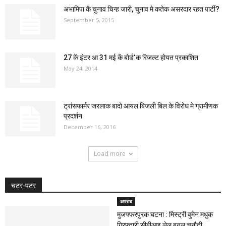
अभामिपा कें चुनाव चिन्ह जारी, चुनाव मे कतेक असरदार रहत पार्टी?
September 5, 2015
27 कें इंटर आ 31 मई कें बोर्ड‘क रिजल्ट होयत प्रकाशित
May 24, 2014
ट्रांसफार्मर जरलाक बादो आयल बिजली बिल के विरोध मे ग्रामीणक
प्रदर्शन
December 16, 2016
Load more
चटर-पटर
अपराध
मुजफ्फरपुरक घटना : मिस्ट्री वुमेन मधुक
गिरफ्तारी सीबीआइ लेल बनल चुनौती