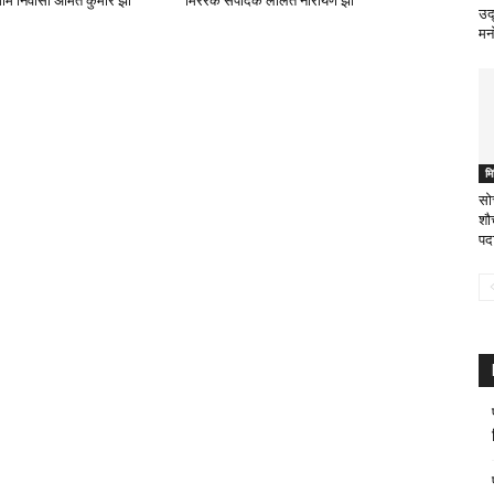
ाम निवासी अमित कुमार झा
मिररक संपादक ललित नारायण झा
उद
मन
म
सो
शौ
पद