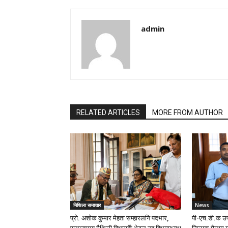
admin
RELATED ARTICLES
MORE FROM AUTHOR
मिथिला समाचार
News
प्रो. अशोक कुमार मेहता सम्हारलनि पदभार,
पी-एच.डी.क उप