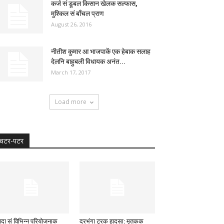
कर्ज सं डूबल किसान खेलक सल्फास,
मुश्किल सं बाँचल प्राण
August 26, 2016
नीतीश कुमार आ भाजपाकें एक हेबाक सलाह
देलनि बाहुबली विधायक अनंत...
March 17, 2017
Load more
चटर-पटर
ादा सं विभिन्न परियोजनाक
दरभंगा ट्रक हादसा: मृतकक