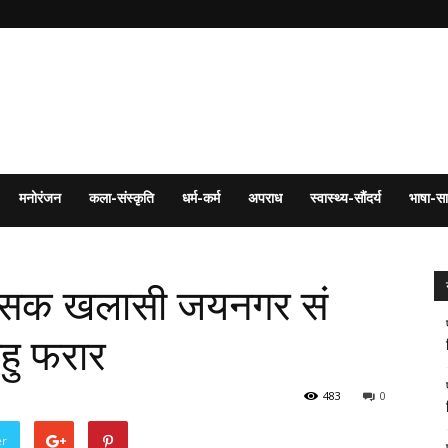
मनोरंजन
कला-संस्कृति
धर्म-कर्म
अपराध
स्वास्थ्य-सौंदर्य
भाषा-सा
: बसक खलासी जयनगर सं
हु फरार
483
0
er