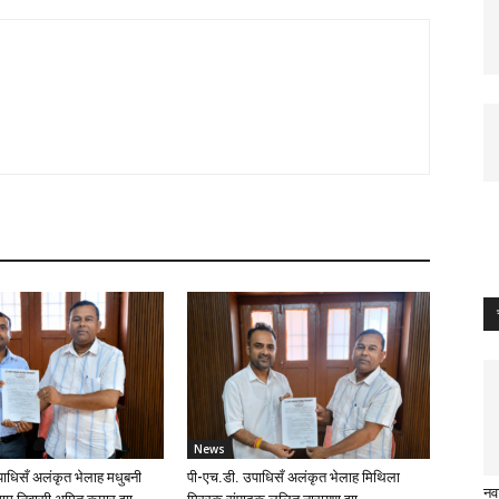
News
ाधिसँ अलंकृत भेलाह मधुबनी
पी-एच.डी. उपाधिसँ अलंकृत भेलाह मिथिला
नव