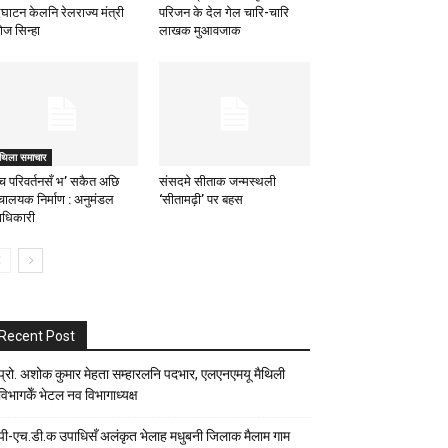
्घाटन केलनि रेलराज्य मंत्री
परिजन के देल गेल चारि-चारि
ोज सिन्हा
लाखक मुआवजाक
िथिला समाचार
च परिवर्तनसँ भ’ सकैत अछि
संसदमे सीताक जन्मस्थली
चालयक निर्माण : अनुमंडल
‘सीतामढ़ी’ पर बहस
ाधिकारी
Recent Post
प्रो. अशोक कुमार मेहता सम्हारलनि पदभार, एलएनएमयू मैथिली
विभागकेँ भेटल नव विभागाध्यक्ष
पी-एच.डी.क उपाधिसँ अलंकृत भेलाह मधुबनी जिलाक मैलाम गाम