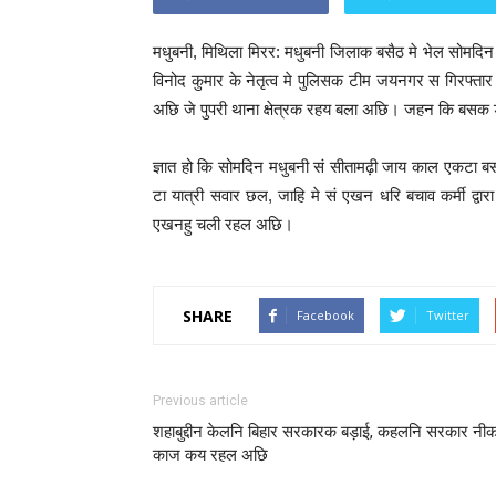
मधुबनी, मिथिला मिरर: मधुबनी जिलाक बसैठ मे भेल सोमदिन 
विनोद कुमार के नेतृत्व मे पुलिसक टीम जयनगर स गिरफ
अछि जे पुपरी थाना क्षेत्रक रहय बला अछि। जहन कि बस
ज्ञात हो कि सोमदिन मधुबनी सं सीतामढ़ी जाय काल एकटा 
टा यात्री सवार छल, जाहि मे सं एखन धरि बचाव कर्मी द
एखनहु चली रहल अछि।
SHARE
Facebook
Twitter
Previous article
शहाबुद्दीन केलनि बिहार सरकारक बड़ाई, कहलनि सरकार नी
काज कय रहल अछि