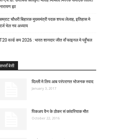
पी-एच.डी. उपाधिसँ अलंकृत भेलाह मिथिला मिररक संपादक ललित
नारायण झा
सम्राट चौधरी बिहारक मुख्यमंत्री पदक शपथ लेलाह, इतिहास मे
दर्ज भेल नव अध्याय
T20 वर्ल्ड कप 2026 : भारत शानदार जीत सँ फाइनल मे पहुँचल
सभसँ बेसी
दिल्ली मे लिय आब परंपरागत भोजनक स्वाद
January 3, 2017
पिकअप वैन के ठोकर सं कांवरियाक मौत
October 22, 2016