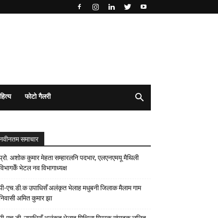
हित्य
फोटो गैलरी
नवीनतम समाचार
प्रो. अशोक कुमार मेहता सम्हारलनि पदभार, एलएनएमयू मैथिली
विभागकेँ भेटल नव विभागाध्यक्ष
पी-एच.डी.क उपाधिसँ अलंकृत भेलाह मधुबनी जिलाक मैलाम गाम
निवासी अमित कुमार झा