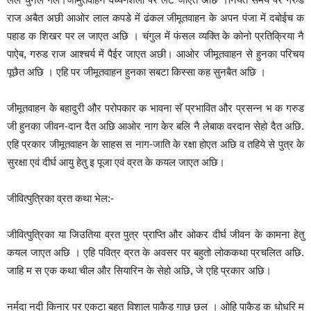
राज अबैत अछी आओर लाल कपडे में ढंकल जीमूतवाहन के अपन पंजा में दबोईच क
पहाड क शिखर पर ल जाएत अछि । चंगुल में फंसल व्यक्ति के कोनो प्रतिक्रिया नै
पाऐब, गरुड राज आश्चर्य में पैईर जाएत अछी। आओर जीमूतवाहन से हुनका परिचय
पूछैत अछि । एहि पर जीमूतवाहन हुनका सबटा किस्सा कह सुनबैत अछि ।
जीमूतवाहन के बहादुरी और परोपकार क भावना सॅ प्रभावित और प्रसन्न भ क गरुड
जी हुनका जीवन-दान दैत अछि आओर नाग केर बलि नै लेबाक वरदान सेहो दैत अछि.
एहि प्रकार जीमूतवाहन के साहस स नाग-जाति के रक्षा होएत अछि व तहिये से पुत्र के
सुरक्षा एवं दीर्घ आयु हेतु इ पूजा एवं व्रत के कयल जाएत अछि।
जीवित्पुत्रिका व्रत कथा भेल:-
जीवित्पुत्रिका या जिउतिया व्रत पुत्र प्राप्ति और ओकर दीर्घ जीवन के कामना हेतु
कयल जाएत अछि । एहि पवित्र व्रत के अवसर पर बहुतो लोककथा प्रचलित अछि.
जाहि म स एक कथा चील और सियारिन के सेहो अछि, जे एहि प्रकार अछि।
नर्मदा नदी किनार पर एकटा बहुत विशाल पाकैड़ गाछ छल । ओहि पाकैड़ क धोधरि म