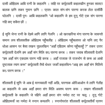
दासी ओहिठाम आबि रानी के कहलनि । ताहि पर कर्पूरावती कहलखीन हुनका सातटा
बालक छनि तकर गुमान छनि । प्रातः काल संग-संग पारणा करक लेल दासीकेँ
पठेलनि । दासी पुनः आबि कहलकनि “ओ कहलनि जे हम दुनू गोटे एक संग पारणा
नहि क‌ए सकैत छी ।
ई सुनि जेना रानी के देहमे आगि लागि गेलनि । ओ खरखरिया मंगा पारणा के जावन्तो
समान लय शीलावतीक ओहिठाम पहुँचलीह । ओहिठाम पहुँचलापर ओ पानि ल‌ए पैर
धो‌आ आसन पर बैसा तखन पुछलखिन “अहाँ एहिठाम कोना पहुँचलहुँ ?” तकर उत्तर
कर्पूरावती देलनि हम अहाँ संग मिलि कऽ पारणा करब । तकर जवाब शीलावती देलनि
“हम अहाँ संग एकठाम पारण नहि करब । अहाँ राजाक जे राजभोग से करू आ आबो
दुष्टताक त्याग करू” कर्पूरावती तैयो थेथर जकाँ कहलथिन-“आ‌इ हम अहाँ संग मिलिये
कऽ पारण करब ।”
शीलावती ई सुनि जे आब ई मानयवाली नहीं अछि, पारणाक ओरि‌आ‌ओन मे लागि गेलीह
आ कहलनि जे आब अहाँ हमरा संग मिलि अवश्य पारण करू । तखन शीलावती
कर्पूरावती के कहलनि जे पहिने अहाँ हमरा संग नर्मदा तट पर चलू । दुनू गोटे
ओहिठामसँ जा नर्मदा मे स्नान कयलनि । स्नानोपरांत शीलावती कर्पूरावतीसँ प्रश्न