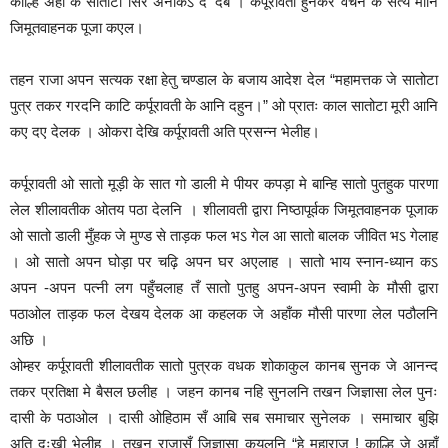
काल्हि अहाँ के सातोटा सिर अनाकऽ द’ देब । कर्पूरावती हुनकर वचन के सत्य मानि
जिमूतवाहनक पूजा क‌एल।
तहन राजा अपन सत्यक रक्षा हेतु चण्डाल के बजाय आदेश देल “महामत्तक जे सातोटा
पुत्र तकर गरदनि काटि कर्पूरावती के आनि दहुन।” ओ प्रातः काल सातोटा मूरी आनि
क‌ए द‌ए देलक । ओकरा देखि कर्पूरावती अति प्रसन्न भेलीह।
कर्पूरावती ओ सातो मूड़ी के सात गो डाली मे पीयर कपड़ा मे बान्हि सातो पुतहुक पारणा
लेल शीलावतीक ओतय पठा देलनि । शीलावती द्वारा निष्ठापूर्वक जिमूतवाहनक पूजाक
ओ सातो डाली मुँहक जे मुण्ड से ताड़क फल भऽ गेल आ सातो बालक जीवित भऽ गेलाह
। ओ सातो अपन घोड़ा पर चढ़ि अपन घर अ‌एलाह । सातो भाय स्नान-ध्यान कऽ
अपन -अपन पत्नी लग पहुँचलाह तँ सातो पुतहु अपन-अपन स्वामी के मौसी द्वारा
पठा‌ओल ताड़क फल देखय देलक आ कहलक जे अहाँक मौसी पारणा लेल पठौलनि
अछि ।
ओम्हर कर्पूरावती शीलावतीक सातो पुत्रक वधक शोकाकुल कानब सुनक जे आनन्द
तकर प्रतिक्षा मे बैसल छलीह । जहन कानब नहि सुनलनि तखन जिज्ञासा लेल पुनः
दासी के पठा‌ओल । दासी ओहिठाम सँ आबि सब समाचार सुनेलक । समाचार बुझि
अति दुःखी भेलीह । तखन राजासँ जिज्ञासा कयलनि “हे महाराज ! काल्हि जे अहाँ