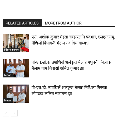
RELATED ARTICLES
MORE FROM AUTHOR
प्रो. अशोक कुमार मेहता सम्हारलनि पदभार, एलएनएमयू
मैथिली विभागकेँ भेटल नव विभागाध्यक्ष
मिथिला समाचार
पी-एच.डी.क उपाधिसँ अलंकृत भेलाह मधुबनी जिलाक
मैलाम गाम निवासी अमित कुमार झा
News
पी-एच.डी. उपाधिसँ अलंकृत भेलाह मिथिला मिररक
संपादक ललित नारायण झा
News