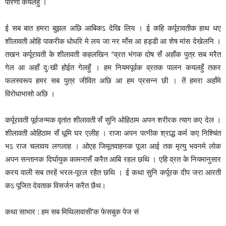
पारणा कयलहुँ ।
ई सब बात हमरा बुझल अछि आबिकऽ देखि लिय । ई कहि कर्पूरावतीक हाथ ध‌ए
शीलावती ओहि पाकरीक धोधरि मे लय जा नर माँस आ हड्डी आ शेष मांस देखेलनि ।
तखन कर्पूरावती के शीलावती कहलखिन “व्रत भंगक दोष सँ अहाँक पुत्र सब मरैत
गेल आ अहाँ दुःखी हो‌ईत गेलहुँ । हम नियमपूर्वक व्रतक पालन कयलहुँ तकर
फलस्वरूप हमर सब पुत्र जीवित अछि आ हम प्रसन्न छी । तें हमरा अहाँमे
विरोधाभासो अछि ।
कर्पूरावती पूर्वजन्मक वृतांत शीलावती सँ सुनि ओहिठाम अपन शरीरक त्याग क‌ए देल ।
शीलावती ओहिठाम सँ धूमि घर एलीह । राजा अपन पत्नीक श्राद्ध कर्म क‌ए निश्चिंत
भऽ राज चलावय लगलाह । ओ‌एह जिमूतवाहनक पूजा आ‌ई तक मृत्यु भवनमे लोक
अपन सन्तानक दिर्घायुक कामनासँ करैत आबि रहल छथि । एहि व्रत के नियमानुसार
करय वाली सब तरहें भरल-पूरल रहैत छथि । ई कथा सुनि कर्पूरक दीप जरा आरती
कऽ पूजित देवताक विसर्जन करैत छैथ।
कथा साभार : हम सब मिथिलावासी’क फेसबुक पेज सं