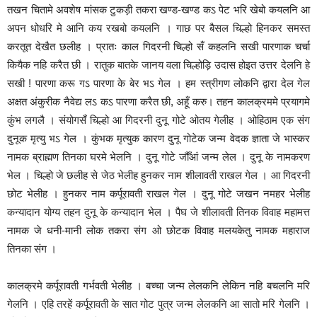
तखन चितामे अवशेष मांसक टुकड़ी तकरा खण्ड-खण्ड कऽ पेट भरि खेबो कयलनि आ
अपन धोधरि मे आनि कय रखबो कयलनि । गाछ पर बैसल चिल्हो हिनकर समस्त
करतूत देखैत छलीह । प्रातः काल गिदरनी चिल्हो सँ कहलनि सखी पारणाक चर्चा
कियैक नहि करैत छी । रातुक बातके जानय वला चिल्होड़ि उदास हो‌इत उत्तर देलनि हे
सखी ! पारणा करू गऽ पारणा के बेर भऽ गेल । हम स्त्रीगण लोकनि द्वारा देल गेल
अक्षत अंकुरीक नैवेद्य लऽ कऽ पारणा करैत छी, अहूँ करु। तहन कालक्रममे प्रयागमे
कुंभ लगलै । संयोगसँ चिल्हो आ गिदरनी दुनू गोटे ओतय गेलीह । ओहिठाम एक संग
दुनूक मृत्यु भऽ गेल । कुंभक मृत्युक कारण दुनू गोटेक जन्म वेदक ज्ञाता जे भास्कर
नामक ब्राह्मण तिनका घरमे भेलनि । दुनू गोटे जौँआं जन्म लेल । दुनू के नामकरण
भेल । चिल्हो जे छलीह से जेठ भेलीह हुनकर नाम शीलावती राखल गेल । आ गिदरनी
छोट भेलीह । हुनकर नाम कर्पूरावती राखल गेल । दुनू गोटे जखन नमहर भेलीह
कन्यादान योग्य तहन दुनू के कन्यादान भेल । पैघ जे शीलावती तिनक विवाह महामत्त
नामक जे धनी-मानी लोक तकरा संग ओ छोटक विवाह मलयकेतु नामक महाराज
तिनका संग ।
कालक्रमे कर्पूरावती गर्भवती भेलीह । बच्चा जन्म लेलकनि लेकिन नहि बचलनि मरि
गेलनि । एहि तरहें कर्पूरावती के सात गोट पुत्र जन्म लेलकनि आ सातो मरि गेलनि ।