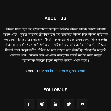
ABOUT US
मिथिला मिरर न्यूज एंड ब्रॉडकास्टिंग प्राइवेट लिमिटेड मैथिली भाषाक अग्रणी मीडिया
हॉउस अछि। कुशल पत्रकार लोकनिक टीम द्वारा संचालित मिथिला मिरर मैथिली मीडियाकेँ
नव आयाम देलक अछि। संस्थान, मैथिली भाषाक अलावे आब अपन स्वरूप विस्तार करैत
हिन्दी आ अन्य क्षेत्रीय भाषामे सेहो अपन उपस्थिति दर्ज करेबाक तैयारीमे अछि। मिथिला
मिररसँ कोनो तरहक कंटेंट, वीडियो आ अन्य तरहक डेटा लेबासँ पूर्व संपादकीय अनुमति
आवश्यक अछि। मिथिला मिरर आ ओकर संपादकीय टीमसँ संबंधित कोनो कानूनी
प्रक्रियाक निपटारा दिल्ली न्यायिक क्षेत्रक अधीन होएत।
Contact us:
mithilamirror@gmail.com
FOLLOW US