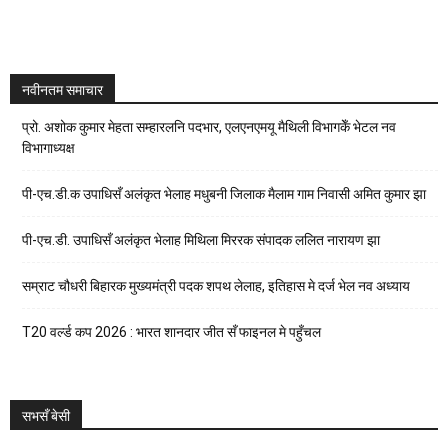
नवीनतम समाचार
प्रो. अशोक कुमार मेहता सम्हारलनि पदभार, एलएनएमयू मैथिली विभागकेँ भेटल नव
विभागाध्यक्ष
पी-एच.डी.क उपाधिसँ अलंकृत भेलाह मधुबनी जिलाक मैलाम गाम निवासी अमित कुमार झा
पी-एच.डी. उपाधिसँ अलंकृत भेलाह मिथिला मिररक संपादक ललित नारायण झा
सम्राट चौधरी बिहारक मुख्यमंत्री पदक शपथ लेलाह, इतिहास मे दर्ज भेल नव अध्याय
T20 वर्ल्ड कप 2026 : भारत शानदार जीत सँ फाइनल मे पहुँचल
सभसँ बेसी