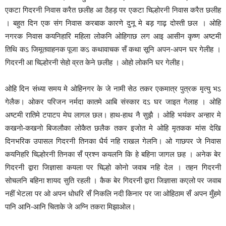
एकटा गिदरनी निवास करैत छलीह आ ठैहड़ पर एकटा चिल्होरनी निवास करैत छलीह
। बहुत दिन एक संग निवास करबाक कारणे दुनू मे बड़ गाढ़ दोस्ती छल । ओहि
नगरक निवास कयनिहारि महिला लोकनि ओहिगाछ लग आ‌इ आसीन कृष्ण अष्टमी
तिथि कऽ जिमूतवाहनक पूजा कऽ कथावाचक सँ कथा सूनि अपन-अपन घर गेलीह ।
गिदरनी आ चिल्होरनी सेहो व्रत केने छलीह । ओहो लोकनि घर गेलीह।
ओहि दिन संध्या समय मे ओहिनगर के जे नामी सेठ तकर एकमात्र पुत्रक मृत्यु भऽ
गेलैक। ओकर परिजन नर्मदा कातमे आबि संस्कार दऽ घर जा‌इत गेलाह । ओहि
अष्टमी रातिमे टपाटप मेघ लागल छल। हाथ-हाथ नै सुझै । ओहि भयंकर अन्हार मे
कखनो-कखनो बिजलौका लोकैत छलैक तकर इजोत मे ओहि मृतकक मांस देखि
दिनभरिक उपासल गिदरनी तिनका धैर्य नहि राखल गेलनि। ओ गाछपर जे निवास
कयनिहरि चिल्होरनी तिनका सँ प्रश्न कयलनि कि हे बहिना जागल छह । अनेक बेर
गिदरनी द्वारा जिज्ञासा कयला पर चिल्हो कोनो जवाब नहि देल । तहन गिदरनी
सोचलनि बहिना शायद सुति रहली । कैक बेर गिदरनी द्वारा जिज्ञासा क‌एलो पर जवाब
नहीं भेटला पर ओ अपन धोधरि सँ निकलि नदी किनार पर जा ओहिठाम सँ अपन मुँहमे
पानि आनि-आनि चिताके जे अग्नि तकरा मिझा‌ओल।