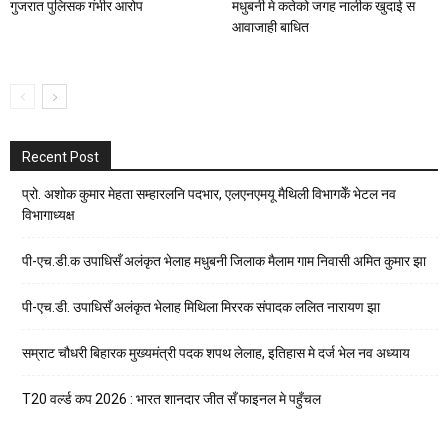
गुजरात पुलिसक गंभीर आरोप
मधुबनी मे कतेको जगह नालीक खुदाई स
आवाजाही बाधित
Recent Post
प्रो. अशोक कुमार मेहता सम्हारलनि पदभार, एलएनएमयू मैथिली विभागकेँ भेटल नव
विभागाध्यक्ष
पी-एच.डी.क उपाधिसँ अलंकृत भेलाह मधुबनी जिलाक मैलाम गाम निवासी अमित कुमार झा
पी-एच.डी. उपाधिसँ अलंकृत भेलाह मिथिला मिररक संपादक ललित नारायण झा
सम्राट चौधरी बिहारक मुख्यमंत्री पदक शपथ लेलाह, इतिहास मे दर्ज भेल नव अध्याय
T20 वर्ल्ड कप 2026 : भारत शानदार जीत सँ फाइनल मे पहुँचल