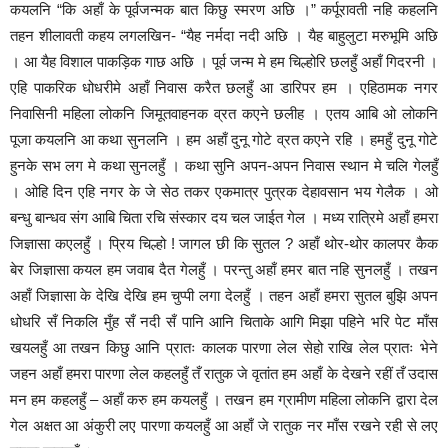
कयलनि “कि अहाँ के पूर्वजन्मक बात किछु स्मरण अछि ।” कर्पूरावती नहि कहलनि
तहन शीलावती कहय लगलखिन- “यैह नर्मदा नदी अछि । यैह बाहुलुटा मरुभूमि अछि
। आ यैह विशाल पाकड़िक गाछ अछि । पूर्व जन्म मे हम चिल्होरि छलहुँ अहाँ गिदरनी ।
एहि पाकरिक धोधरीमे अहाँ निवास करैत छलहुँ आ डारिपर हम । एहिठामक नगर
निवासिनी महिला लोकनि जिमूतवाहनक व्रत क‌एने छलीह । एतय आबि ओ लोकनि
पूजा कयलनि आ कथा सुनलनि । हम अहाँ दुनू गोटे व्रत क‌एने रहि । हमहुँ दुनू गोटे
हुनके सभ लग मे कथा सुनलहुँ । कथा सुनि अपन-अपन निवास स्थान मे चलि गेलहुँ
। ओहि दिन एहि नगर के जे सेठ तकर एकमात्र पुत्रक देहावसान भय गेलैक । ओ
बन्धु बान्धव संग आबि चिता रचि संस्कार दय चल जा‌ईत गेल । मध्य रात्रिमे अहाँ हमरा
जिज्ञासा क‌एलहुँ । प्रिय चिल्हो ! जागल छी कि सुतल ? अहाँ थोर-थोर कालपर कैक
बेर जिज्ञासा कयल हम जवाब दैत गेलहुँ । परन्तु अहाँ हमर बात नहि सुनलहुँ । तखन
अहाँ जिज्ञासा के देखि देखि हम चुप्पी लगा देलहुँ । तहन अहाँ हमरा सुतल बुझि अपन
धोधरि सँ निकलि मुँह सँ नदी सँ पानि आनि चिताके आगि मिझा पहिने भरि पेट माँस
खयलहुँ आ तखन किछु आनि प्रातः कालक पारणा लेल सेहो राखि लेल प्रातः भेने
जहन अहाँ हमरा पारणा लेल कहलहुँ तँ रातुक जे वृतांत हम अहाँ के देखने रहीं तँ उदास
मन हम कहलहुँ – अहाँ करु हम कयलहुँ । तखन हम ग्रामीण महिला लोकनि द्वारा देल
गेल अक्षत आ अंकुरी ल‌ए पारणा कयलहुँ आ अहाँ जे रातुक नर माँस रखने रही से ल‌ए