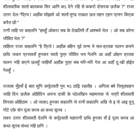
शीलावतीक सातो बालकक सिर आनि कऽ देने रहि से ककरो दोसरक छलैक ?” राजा
उत्तर देल-“प्रिय ! अहाँक सोझामे ओ सातो मुण्ड राखल छल तहन एहन प्रश्न कि‌एक
करैत छी “
रानी ताहि पर कहलनि “हमहूँ ओकरा सब के देखलियै तँ आश्चर्य भेल । ओ सब कोना
जीवित भेल ?”
ताहिपर राजा कहलनि “हे प्रिये ! अहाँक बहिन पूर्व जन्म मे सत-व्रतक पालन कयने
छथि जकर प्रभावसँ हुनकर सातो पुत्र जीवित भय गेलनि आ अहाँ ओहन व्रतक
पालन नहि क‌एने छलहुँ जाहिसँ अहाँक पुत्र सब मरि-मरि गेल आ अहाँ दुःखी हो‌ईत
गेलहुँ ।
राजाक मुँहसँ ई बात सुनि कर्पूरावती गुम भऽ ठाढ़ि रहलीह । अगिला बर्ष जिमूतवाहन
जाहि दिन छलैक ओहिदिन अपना दासी के पठेलखिन महामत्तक जे स्त्री शीलावती
तिनका ओहिठाम । ओ जाकऽ हुनका कहलनि जे रानी कहलनि अछि जे इ जे आ‌इ दुनू
गोटे एके संग पूजा करब आ कथा सूनब ।
तकर उत्तर शीलावती देलनि जे कर्पूरावती महारानी छथि हुनका सँ ई पूजा करब आ
कथा सूनब संभव नहि छनि ।