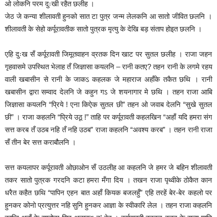
ओ लोकनि परम दुःखी रहैत छलीह ।
जेठ जे कन्या शीलावती हुनको सात टा पुत्र जन्म लेलकनि आ सातो जीवित छलनि ।
शीलावती के सेहो कर्पूरावतीक सातो पुत्रक मृत्यु के देखि बड़ संताप हो‌इत छलनि ।
एहि दुःख सँ कर्पूरावती जिमूतवाहन व्रतक दिन खाट पर सुतल छलीह । राजा जहन
गृहवासमे उपस्थित भेलाह तँ जिज्ञासा कयलनि – रानी कत‌ए? तहन रानी के लगमे रहय
वाली खबासीन से रानी के जाकऽ कहलक जे महाराज अहाँके तकैत छथि । रानी
खबासीन द्वारा सम्वाद देलनि जे कहुन गऽ जे शयनागार मे छथि । तहन राजा आबि
जिज्ञासा कयलनि “प्रिये ! एना कि‌ऐक सुतल छी” तहन ओ जवाब देलनि “सुखे सुतल
छी” । राजा कहलनि “प्रिये उठू !” ताहि पर कर्पूरावती कहलखिन “अहाँ यदि हमरा संग
सत्त करब तँ उठब नहि तँ नहि उठब” राजा कहलनि “अवश्य करब” । तहन रानी राजा
सँ तीन बेर सत्त कराबौलनि ।
सत्त कयलापर कर्पूरावती ओछा‌ओन सँ उठलीह आ कहलनि जे हमर जे बहिन शीलावती
तकर सातो पुत्रक गरदनि कटा हमरा मँगा दिय । तखन राजा पृथ्वीके ठोकैत कान
धरैत कहैत छथि “पापिन एहन बात अहाँ कियक बजलहुँ” एहि तरहें बेर-बेर कहलो पर
हुनकर कोनो प्रत्युत्तर नहि सुनि हुनकर आज्ञा के स्वीकारि लेल । तहन राजा कहलनि