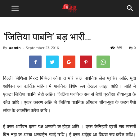
‘जितिया पाबनि’ बड़ भारी…
By
admin
-
September 23, 2016
665
0
दिल्ली, मिथिला मिरर: मिथिला ओना त भरि साल पावनिक लेल प्रसिद्द अछि, मुदा
आश्विन आ कार्तिक महिना मे पावनिक विशेष रूप देखल जाइत अछि। जाहि मे
एकटा जितिया पावनि सेहो अछि। जितिया पावनिक सब सं बेशी प्रतीक्षा धीया-पुता के
रहैत अछि। एकर कारण अछि जे जितिया पावनिक ओंगठन धीया-पुता के कहय पैघो
लोक के आकर्षित करैत अछि।
ई व्रत आश्विन कृष्ण पक्ष अष्टमी क हो‌इत अछि । व्रत केनिहारि व्रती सब सप्तमी
दिन नहा क अरबा-अरबा‌ईन खा‌ई छथि। ई व्रत अ‌ईहव आ विधवा सब करैत छथि।