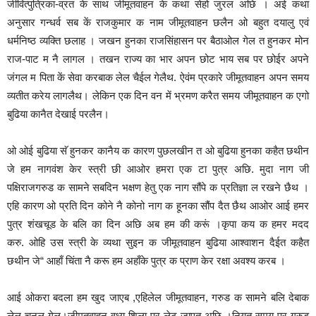
जीवित्पुत्रिका-व्रत के साथ जीमूतवाहन के कथा सेहो जुरल अछि । अई कथा
अनुसार गन्धर्व सब कें राजकुमार क नाम जीमूतवाहन छलैन ओ बहुत दयालु एवं
धर्मनिष्ठ व्यक्ति छलाह । जखन हुनका राजसिंहासन पर बैठाओल गेल त हुनकर मोन
राज-पाट म नै लागल । तखन राज्य का भार अपन छोट भाय सब पर छोईर अपने
जंगल म पिता कें सेवा करबाक लेल चैईल गेलैथ. ऐवंम प्रकारे जीमूतवाहन अपन समय
व्यतीत करेय लागलैथ। लेकिन एक दिन वन में भ्रमण करैत समय जीमूतवाहन क एगो
बुढिया कानैत देखाई परलैन।
ओ ओई बुढिया सॅ हुनकर कानैय क कारण पुछलखीन त ओ बुढिया हुनका कहैत छथीन
जे हम नागवंश केर स्त्री छी आओर हमरा एक टा पुत्र अछि. मुदा नाग जी
पक्षिराजगरुड क सामने सबदिन भक्षण हेतु एक नाग सौंपे क प्रतिज्ञा ल रखने छैथ ।
एहि कारण ओ प्रति दिन कोने नै कोनो नाग क हूनका सौंप दैत छैथ आओर आई हमर
पुत्र शंखचूड के बलि का दिन अछि अब हम की करूं ।कृपा कय क हमर मदद
करु. ओहि उस स्त्री के व्यथा सुइन क जीमूतवाहन बुढिया आश्वाशन दैईत कहैत
छथीन जे“ आहाँ चिंता नै करू हम अहाँके पुत्र क प्राण केर रक्षा अवश्य करब ।
आई ओकरा बदला हम खुद जाएब ,एहिलेल जीमूतवाहन, गरुड क सामने बलि देबाक
लेल चुनल गेल।जीमुतवाहन वध्य-शिला पर लेट जाएत अछि ।नियत समय पर गरुड