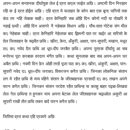
अपन-अपन सन्तानक दीर्घायुक लेल ई व्रत क‌एल जा‌ईत अछि। अष्टमी दिन निराहार
रहि क ई व्रत हो‌ईत अछि। एहि व्रत मे फलहार के कोन बात एक बून्द पानियो तक
कंठ तर नहि जेबाक चाही। व्रत केनिहारि सब ओहि दिन कोनो नदी या पोखरि मे
नहाई छथी। ओहि दिन असगरे नै नहेबाक विधान अछि। पाँच-सात गोटेक संग मील
कऽ नेहेबाक चाही। व्रत केनिहारि नेहेलाक बाद झिमनी पात पर ख‌ईर आ सरिसो के
तेल जितवाहन के चढ़वैत छथि। खीरा, केरा, अँकुरी, अक्षत, पान-सुपारी, मखान, मधूर
लऽ कऽ नवेद दैत छथि आ धूप-दीप जरबैत छथि। अपना पुत्रक दीर्घायु आ सब
मनोरथ पूरा करबाक वरदान मंगैत छथि। कथा सुनलाक बाद सब अपन-अपन घर
अबैत छथि। नवमी दिन फ़ेर ओही तरहें पूजा पाठ कऽ कऽ खीरा, अंकुरी, अक्षत, पान-
सुपारी नवेद दऽ धूप=दीप जराकऽ विसरजन करैत छथि। जिनका लोकनिक संतान
लग मे रहैत छथि से माय पहिने संतान के जीतबाहनक प्रसादी दऽ कऽ तखन अपने
पारन करैत छथि। जिनकर संतान परदेश रहैत छथिन्ह या कतहु बाहर पढ़बा-लिखवा
लेल गेल छथिन्ह त हुनकर माय अपना बेटाक लेल जीतवाहनक चढ़ा‌ओल अकुरी आ
सुपारी राखी लैत छथि तकर बादे पारन करैत छथि।
जितिया व्रत कथा एहि प्रकारे अछि