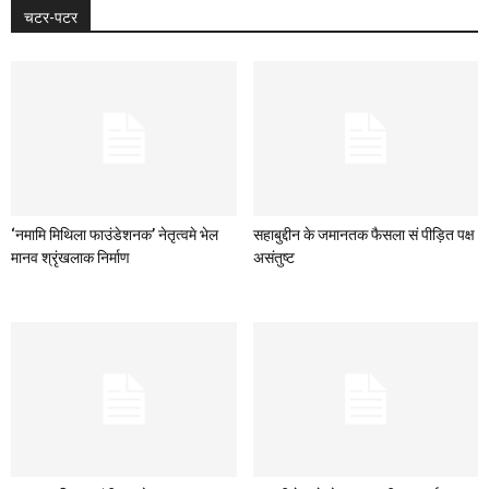
चटर-पटर
‘नमामि मिथिला फाउंडेशनक’ नेतृत्वमे भेल
सहाबुद्दीन के जमानतक फैसला सं पीड़ित पक्ष
मानव श्रृंखलाक निर्माण
असंतुष्ट