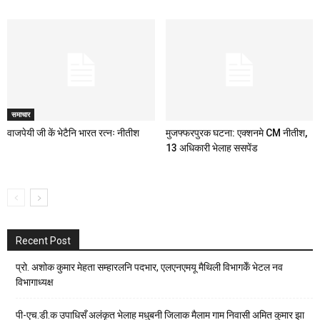
समाचार
वाजपेयी जी कें भेटैनि भारत रत्नः नीतीश
मुजफ्फरपुरक घटना: एक्शनमे CM नीतीश,
13 अधिकारी भेलाह ससपेंड
Recent Post
प्रो. अशोक कुमार मेहता सम्हारलनि पदभार, एलएनएमयू मैथिली विभागकेँ भेटल नव
विभागाध्यक्ष
पी-एच.डी.क उपाधिसँ अलंकृत भेलाह मधुबनी जिलाक मैलाम गाम निवासी अमित कुमार झा