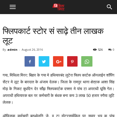
फ्लिपकार्ट स्टोर सं साढ़े तीन लाखक
लूट
By
admin
-
August 26, 2016
526
0
गया, मिथिला मिरर: बिहार के गया मे हथियारबंद लुटेरा फ्लिप कार्टक ऑनलाईन शॉपिंग
सेंटर मे लूट के बारदात के अंजाम देलक। जिला के रामपुर थाना क्षेत्रक आशा सिंह
मोड़ के निकट बुधदिन देर साँझ फ्लिपकार्टक दफ्तर मे पांच टा अपराधी घूसि गेल।
अपराधी हथियारक बल पर कर्मचारी के बंधक बना कय 3 लाख 50 हजार रुपैया लूटि
लेलक।
ऑफिसक कर्मचारी बतओलनि जे, दू टा मोटरसाईकिल पर सवार भय क पांच