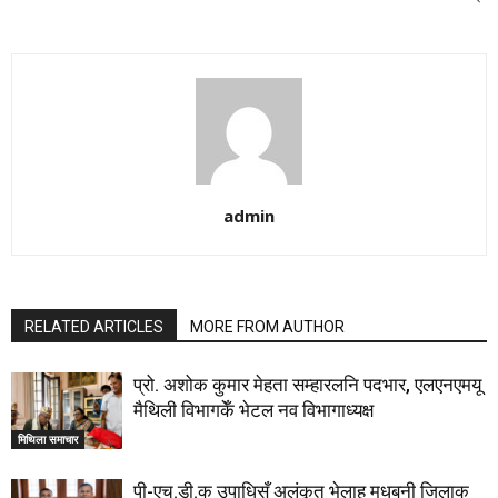
admin
RELATED ARTICLES
MORE FROM AUTHOR
प्रो. अशोक कुमार मेहता सम्हारलनि पदभार, एलएनएमयू
मैथिली विभागकेँ भेटल नव विभागाध्यक्ष
मिथिला समाचार
पी-एच.डी.क उपाधिसँ अलंकृत भेलाह मधुबनी जिलाक