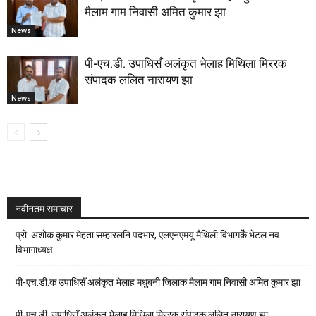
मैलाम गाम निवासी अमित कुमार झा
News
पी-एच.डी. उपाधिसँ अलंकृत भेलाह मिथिला मिररक
संपादक ललित नारायण झा
News
नवीनतम समाचार
प्रो. अशोक कुमार मेहता सम्हारलनि पदभार, एलएनएमयू मैथिली विभागकेँ भेटल नव
विभागाध्यक्ष
पी-एच.डी.क उपाधिसँ अलंकृत भेलाह मधुबनी जिलाक मैलाम गाम निवासी अमित कुमार झा
पी-एच.डी. उपाधिसँ अलंकृत भेलाह मिथिला मिररक संपादक ललित नारायण झा