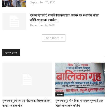
September 20, 2020
दरभंगा एयरपोर्ट रनवेकेँ शिलान्यासक अवसर पर स्थानीय सांसद
कीर्ति आजादक’ समर्थक...
December 24, 2018
Load more
चटर-पटर
अपराध
मुजफ्फरपुरमे बस आ मोटरसाइकिलक ठोकर
मुजफ्फरपुर यौन हिंसा मामलाक सुनवाई आब
सं बाप-बेटाक मौत
दिल्लीक साकेत कोर्टमे