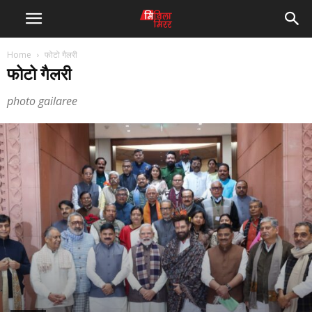
Home
फोटो गैलरी
फोटो गैलरी
photo gailaree