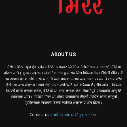
ABOUT US
मिथिला मिरर न्यूज एंड ब्रॉडकास्टिंग प्राइवेट लिमिटेड मैथिली भाषाक अग्रणी मीडिया
हॉउस अछि। कुशल पत्रकार लोकनिक टीम द्वारा संचालित मिथिला मिरर मैथिली मीडियाकेँ
नव आयाम देलक अछि। संस्थान, मैथिली भाषाक अलावे आब अपन स्वरूप विस्तार करैत
हिन्दी आ अन्य क्षेत्रीय भाषामे सेहो अपन उपस्थिति दर्ज करेबाक तैयारीमे अछि। मिथिला
मिररसँ कोनो तरहक कंटेंट, वीडियो आ अन्य तरहक डेटा लेबासँ पूर्व संपादकीय अनुमति
आवश्यक अछि। मिथिला मिरर आ ओकर संपादकीय टीमसँ संबंधित कोनो कानूनी
प्रक्रियाक निपटारा दिल्ली न्यायिक क्षेत्रक अधीन होएत।
Contact us:
mithilamirror@gmail.com