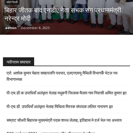
फोटो गैलरी
बिहार जीतक बाद एनडीए नेता सभक संग प्रधानमंत्री
नरेन्द्र मोदी
admin
-
December 8, 2025
नवीनतम समाचार
प्रो. अशोक कुमार मेहता सम्हारलनि पदभार, एलएनएमयू मैथिली विभागकेँ भेटल नव
विभागाध्यक्ष
पी-एच.डी.क उपाधिसँ अलंकृत भेलाह मधुबनी जिलाक मैलाम गाम निवासी अमित कुमार झा
पी-एच.डी. उपाधिसँ अलंकृत भेलाह मिथिला मिररक संपादक ललित नारायण झा
सम्राट चौधरी बिहारक मुख्यमंत्री पदक शपथ लेलाह, इतिहास मे दर्ज भेल नव अध्याय