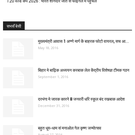
T20 वर्ल्ड कप 2026 : भारत शानदार जीत सँ फाइनल मे पहुँचल
सभसँ बेसी
मुख्यमंत्री आवास 1 अण्णे मार्ग कें बाहरक फोटो वायरल, सच आ...
May 18, 2016
बिहार मे बाढ़िक अध्ययन करबाक लेल केंद्रीय विशेषज्ञ टीमक गठन
September 1, 2016
दरभंगा मे जारक कारने 8 जनवरी धरि स्कूल बंद रखबाक आदेश
December 31, 2016
बहुत धूम-धाम सं मनाओल गेल कृष्ण जन्मोत्सव
August 27, 2016