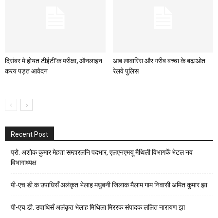
दिसंबर मे होयत टीईटी’क परीक्षा, ऑनलाइन
आब लावारिस और गरीब बच्चा के बढ़ाओत
करय पड़त आवेदन
रेलवे पुलिस
Recent Post
प्रो. अशोक कुमार मेहता सम्हारलनि पदभार, एलएनएमयू मैथिली विभागकेँ भेटल नव
विभागाध्यक्ष
पी-एच.डी.क उपाधिसँ अलंकृत भेलाह मधुबनी जिलाक मैलाम गाम निवासी अमित कुमार झा
पी-एच.डी. उपाधिसँ अलंकृत भेलाह मिथिला मिररक संपादक ललित नारायण झा