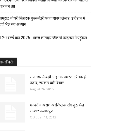
पी-एच.डी. उपाधिसँ अलंकृत भेलाह मिथिला मिररक संपादक ललित
नारायण झा
सम्राट चौधरी बिहारक मुख्यमंत्री पदक शपथ लेलाह, इतिहास मे
दर्ज भेल नव अध्याय
T20 वर्ल्ड कप 2026 : भारत शानदार जीत सँ फाइनल मे पहुँचल
सभसँ बेसी
राजनगर मे बड़ी लाइनक समस्त ट्रेनक हो
पड़ाव, सरकार करै विचार
August 26, 2015
भगवतीक प्राण-प्रतिष्ठाक संग शुरू भेल
साकार रूपक पूजा
October 11, 2013