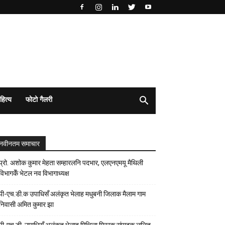
हित्य
फोटो गैलरी
नवीनतम समाचार
प्रो. अशोक कुमार मेहता सम्हारलनि पदभार, एलएनएमयू मैथिली
विभागकेँ भेटल नव विभागाध्यक्ष
पी-एच.डी.क उपाधिसँ अलंकृत भेलाह मधुबनी जिलाक मैलाम गाम
निवासी अमित कुमार झा