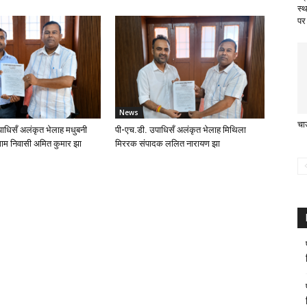
स्
पर
News
चा
ाधिसँ अलंकृत भेलाह मधुबनी
पी-एच.डी. उपाधिसँ अलंकृत भेलाह मिथिला
ाम निवासी अमित कुमार झा
मिररक संपादक ललित नारायण झा