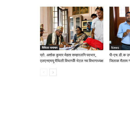
मिथिला समाचार
News
प्रो. अशोक कुमार मेहता सम्हारलनि पदभार,
पी-एच.डी.क उप
एलएनएमयू मैथिली विभागकेँ भेटल नव विभागाध्यक्ष
जिलाक मैलाम ग