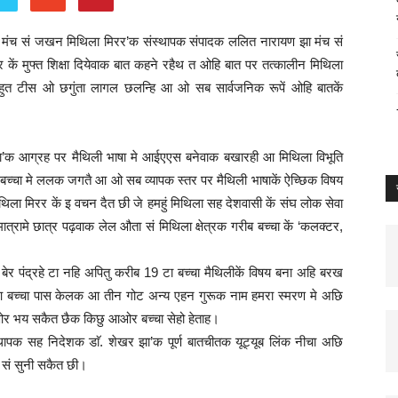
’क मंच सं जखन मिथिला मिरर’क संस्थापक संपादक ललित नारायण झा मंच सं
र कें मुफ्त शिक्षा दियेवाक बात कहने रहैथ त ओहि बात पर तत्कालीन मिथिला
हुत टीस ओ छगुंता लागल छलन्हि आ ओ सब सार्वजनिक रूपें ओहि बातकें
झा’क आग्रह पर मैथिली भाषा मे आईएएस बनेवाक बखारही आ मिथिला विभूति
त्रक बच्चा मे ललक जगतै आ ओ सब व्यापक स्तर पर मैथिली भाषाकें ऐच्छिक विषय
ला मिरर कें इ वचन दैत छी जे हमहुं मिथिला सह देशवासी कें संघ लोक सेवा
्रामे छात्र पढ़वाक लेल औता सं मिथिला क्षेत्रक गरीब बच्चा कें ‘कलक्टर,
ेर पंद्रहे टा नहि अपितु करीब 19 टा बच्चा मैथिलीकें विषय बना अहि बरख
आ बच्चा पास केलक आ तीन गोट अन्य एहन गुरूक नाम हमरा स्मरण मे अछि
ओर भय सकैत छैक किछु आओर बच्चा सेहो हेताह।
पक सह निदेशक डाॅ. शेखर झा’क पूर्ण बातचीतक यूट्यूब लिंक नीचा अछि
म सं सुनी सकैत छी।