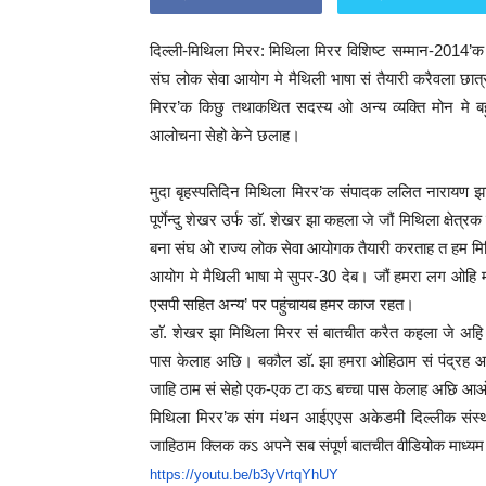
दिल्ली-मिथिला मिरर: मिथिला मिरर विशिष्ट सम्मान-2014
संघ लोक सेवा आयोग मे मैथिली भाषा सं तैयारी करैवला छात्
मिरर’क किछु तथाकथित सदस्य ओ अन्य व्यक्ति मोन मे ब
आलोचना सेहो केने छलाह।
मुदा बृहस्पतिदिन मिथिला मिरर’क संपादक ललित नारायण 
पूर्णेन्दु शेखर उर्फ डाॅ. शेखर झा कहला जे जौं मिथिला क्षे
बना संघ ओ राज्य लोक सेवा आयोगक तैयारी करताह त हम मिथि
आयोग मे मैथिली भाषा मे सुपर-30 देब। जौं हमरा लग ओहि मात
एसपी सहित अन्य’ पर पहुंचायब हमर काज रहत।
डाॅ. शेखर झा मिथिला मिरर सं बातचीत करैत कहला जे अहि ब
पास केलाह अछि। बकौल डाॅ. झा हमरा ओहिठाम सं पंद्रह 
जाहि ठाम सं सेहो एक-एक टा कऽ बच्चा पास केलाह अछि आ
मिथिला मिरर’क संग मंथन आईएएस अकेडमी दिल्लीक संस्था
जाहिठाम क्लिक कऽ अपने सब संपूर्ण बातचीत वीडियोक माध्य
https://youtu.be/b3yVrtqYhUY