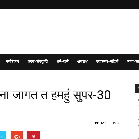
मनोरंजन
कला-संस्कृति
धर्म-कर्म
अपराध
स्वास्थ्य-सौंदर्य
भाषा-सा
ेतना जागत त हमहुं सुपर-30
427
0
er