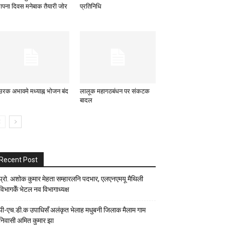
थापना दिवस मनेबाक तैयारी जोर
प्रतिनिधि
उरक अभावमे मध्याह्न भोजन बंद
लालूक महागठबंधन पर संकटक
बादल
Recent Post
प्रो. अशोक कुमार मेहता सम्हारलनि पदभार, एलएनएमयू मैथिली
विभागकेँ भेटल नव विभागाध्यक्ष
पी-एच.डी.क उपाधिसँ अलंकृत भेलाह मधुबनी जिलाक मैलाम गाम
निवासी अमित कुमार झा