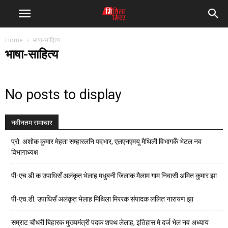
Home
भाषा-साहित्य
भाषा-साहित्य
No posts to display
नवीनतम समाचार
प्रो. अशोक कुमार मेहता सम्हारलनि पदभार, एलएनएमयू मैथिली विभागकेँ भेटल नव
विभागाध्यक्ष
पी-एच.डी.क उपाधिसँ अलंकृत भेलाह मधुबनी जिलाक मैलाम गाम निवासी अमित कुमार झा
पी-एच.डी. उपाधिसँ अलंकृत भेलाह मिथिला मिररक संपादक ललित नारायण झा
सम्राट चौधरी बिहारक मुख्यमंत्री पदक शपथ लेलाह, इतिहास मे दर्ज भेल नव अध्याय