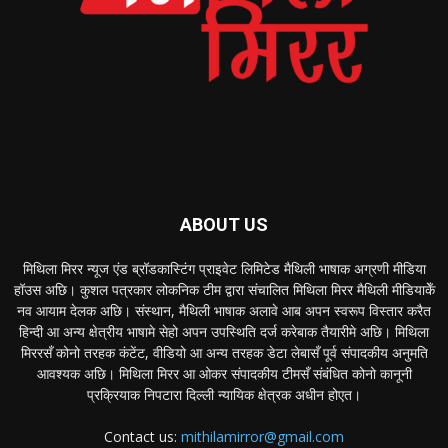
ABOUT US
मिथिला मिरर न्यूज एंड ब्रॉडकास्टिंग प्राइवेट लिमिटेड मैथिली भाषाक अग्रणी मीडिया
हॉउस अछि। कुशल पत्रकार लोकनिक टीम द्वारा संचालित मिथिला मिरर मैथिली मीडियाकेँ
नव आयाम देलक अछि। संस्थान, मैथिली भाषाक अलावे आब अपन स्वरूप विस्तार करैत
हिन्दी आ अन्य क्षेत्रीय भाषामे सेहो अपन उपस्थिति दर्ज करेबाक तैयारीमे अछि। मिथिला
मिररसँ कोनो तरहक कंटेंट, वीडियो आ अन्य तरहक डेटा लेबासँ पूर्व संपादकीय अनुमति
आवश्यक अछि। मिथिला मिरर आ ओकर संपादकीय टीमसँ संबंधित कोनो कानूनी
प्रक्रियाक निपटारा दिल्ली न्यायिक क्षेत्रक अधीन होएत।
Contact us:
mithilamirror@gmail.com