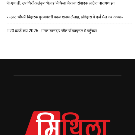
पी-एच.डी. उपाधिसँ अलंकृत भेलाह मिथिला मिररक संपादक ललित नारायण झा
सम्राट चौधरी बिहारक मुख्यमंत्री पदक शपथ लेलाह, इतिहास मे दर्ज भेल नव अध्याय
T20 वर्ल्ड कप 2026 : भारत शानदार जीत सँ फाइनल मे पहुँचल