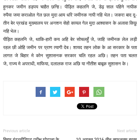
हुनकर जमीन हड़पय चाहैत छन्हि। पीड़ित कहलनि जे, डेढ़ साल पहिने नापीक
रुपैया जमा कराओल गेल छल मुदा आय धरि जमीनक नापी नहि भेल। जकरा बाद दू-
तीन बेर प्रखंड मुख्यालय पर अनशन सेहो कायल गेल मुदा आश्वासन के अलावा किछु
नहि भेल।
पीड़ित कहलनि जे, थाकि-हारी कय अहि बेर सोचलहुँ जे, जाहि जमीनक लेल लड़ी
रहल छी ओहि जमीन पर प्राण त्यागी देब। शायद तहन लोक के आ सरकार के पता
लागत जे बिहार मे कोन सुशासनक सरकार चलि रहल अछि। तहन पता चलत
जे, राज्य मे अपराधी, माफिया, दलालक राज अछि या नीतीश बाबूक सुशासन के।
Previous article
Next article
बिहार इंटरमीडिएट परीक्ष घोटाला के
10 अगस्त 2016 तीन सफलतम बरख