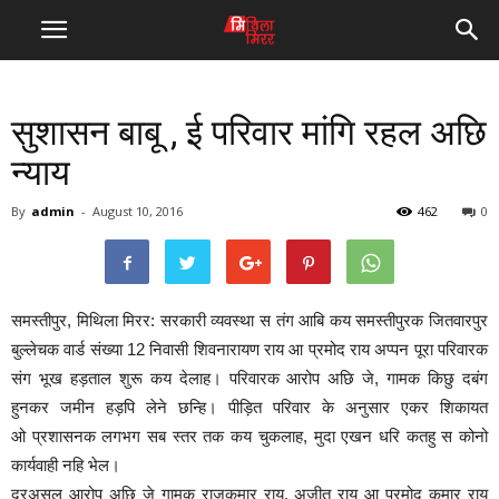
सुशासन बाबू , ई परिवार मांगि रहल अछि
न्याय
By
admin
-
August 10, 2016
462
0
समस्तीपुर, मिथिला मिरर: सरकारी व्यवस्था स तंग आबि कय समस्तीपुरक जितवारपुर
बुल्लेचक वार्ड संख्या 12 निवासी शिवनारायण राय आ प्रमोद राय अप्पन पूरा परिवारक
संग भूख हड़ताल शुरू कय देलाह। परिवारक आरोप अछि जे, गामक किछु दबंग
हुनकर जमीन हड़पि लेने छन्हि। पीड़ित परिवार के अनुसार एकर शिकायत
ओ प्रशासनक लगभग सब स्तर तक कय चुकलाह, मुदा एखन धरि कतहु स कोनो
कार्यवाही नहि भेल।
दरअसल आरोप अछि जे गामक राजकुमार राय, अजीत राय आ प्रमोद कुमार राय