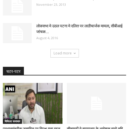
November 23, 2013
लोकसभा मे उठल पटना मे दलित पर लाठीचार्जक मामला, सीबीआई
जांचक...
August 4, 2016
Load more
चटर-पटर
मिथिला समाचार
प्रधानमंत्रीक जन्मदिन पर विपक्ष मना रहल
सीतामढ़ी मे न्यायालय के आदेशक बादो नहि