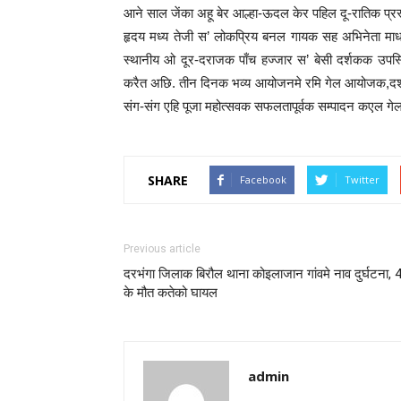
आने साल जेंका अहू बेर आल्हा-ऊदल केर पहिल दू-रातिक प्रस
हृदय मध्य तेजी स’ लोकप्रिय बनल गायक सह अभिनेता मा
स्थानीय ओ दूर-दराजक पाँच हज्जार स’ बेसी दर्शकक उपस्थ
करैत अछि. तीन दिनक भव्य आयोजनमे रमि गेल आयोजक,दर्शक ओ 
संग-संग एहि पूजा महोत्सवक सफलतापूर्वक सम्पादन कएल गे
SHARE
Facebook
Twitter
Previous article
दरभंगा जिलाक बिरौल थाना कोइलाजान गांवमे नाव दुर्घटना, 
के मौत कतेको घायल
admin