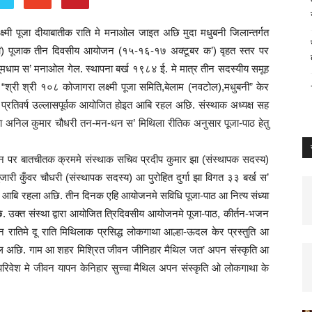
ष्मी पूजा दीयाबातीक राति मे मनाओल जाइत अछि मुदा मधुबनी जिलान्तर्गत
्वती) पूजाक तीन दिवसीय आयोजन (१५-१६-१७ अक्टूबर क’) वृहत स्तर पर
ूमधाम स’ मनाओल गेल. स्थापना बर्ख १९८४ ई. मे मात्र तीन सदस्यीय समूह
श्री श्री १०८ कोजागरा लक्ष्मी पूजा समिति,बेलाम (नवटोल),मधुबनी” केर
’ प्रतिवर्ष उल्लासपूर्वक आयोजित होइत आबि रहल अछि. संस्थाक अध्यक्ष सह
खिया अनिल कुमार चौधरी तन-मन-धन स’ मिथिला रीतिक अनुसार पूजा-पाठ हेतु
 पर बातचीतक क्रममे संस्थाक सचिव प्रदीप कुमार झा (संस्थापक सदस्य)
ी कुँवर चौधरी (संस्थापक सदस्य) आ पुरोहित दुर्गा झा विगत ३३ बर्ख स’
रैत आबि रहला अछि. तीन दिनक एहि आयोजनमे सविधि पूजा-पाठ आ नित्य संध्या
 उक्त संस्था द्वारा आयोजित त्रिदिवसीय आयोजनमे पूजा-पाठ, कीर्तन-भजन
न रातिमे दू राति मिथिलाक प्रसिद्ध लोकगाथा आल्हा-ऊदल केर प्रस्तुति आ
रहल अछि. गाम आ शहर मिश्रित जीवन जीनिहार मैथिल जत’ अपन संस्कृति आ
रिवेश मे जीवन यापन केनिहार सुच्चा मैथिल अपन संस्कृति ओ लोकगाथा के