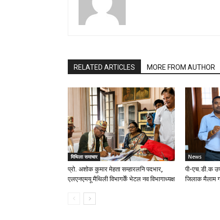
RELATED ARTICLES
MORE FROM AUTHOR
मिथिला समाचार
News
प्रो. अशोक कुमार मेहता सम्हारलनि पदभार,
पी-एच.डी.क उप
एलएनएमयू मैथिली विभागकेँ भेटल नव विभागाध्यक्ष
जिलाक मैलाम ग