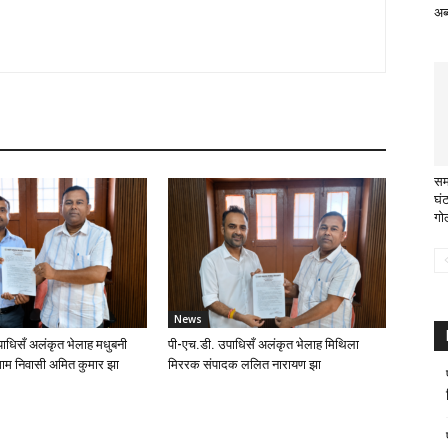
अब्
सम
घं
गो
News
ाधिसँ अलंकृत भेलाह मधुबनी
पी-एच.डी. उपाधिसँ अलंकृत भेलाह मिथिला
ाम निवासी अमित कुमार झा
मिररक संपादक ललित नारायण झा