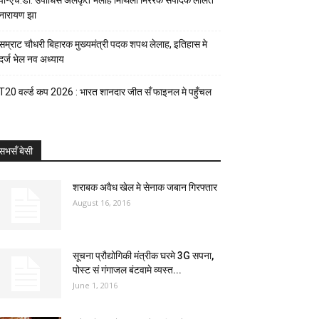
पी-एच.डी. उपाधिसँ अलंकृत भेलाह मिथिला मिररक संपादक ललित
नारायण झा
सम्राट चौधरी बिहारक मुख्यमंत्री पदक शपथ लेलाह, इतिहास मे
दर्ज भेल नव अध्याय
T20 वर्ल्ड कप 2026 : भारत शानदार जीत सँ फाइनल मे पहुँचल
सभसँ बेसी
शराबक अवैध खेल मे सेनाक जबान गिरफ्तार
August 16, 2016
सूचना प्रौद्योगिकी मंत्रीक घरमे 3G सपना,
पोस्ट सं गंगाजल बंटवामे व्यस्त...
June 1, 2016