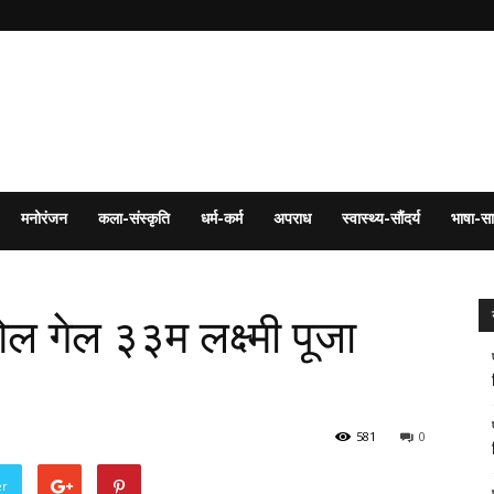
मनोरंजन
कला-संस्कृति
धर्म-कर्म
अपराध
स्वास्थ्य-सौंदर्य
भाषा-सा
ल गेल ३३म लक्ष्मी पूजा
581
0
er