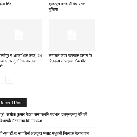
बलः शिंदे
ब्रह्मपुरा मसवासी पंचायतक
मुखिया
स्तीपुर मे आपराधिक कहर, 24
समाचार कवर करबाक दौरान पैर
टाक भीतर दू गोटेक मारलक
पिछड़ला सं पत्रकार’क मौत
ली
Recent Post
प्रो. अशोक कुमार मेहता सम्हारलनि पदभार, एलएनएमयू मैथिली
विभागकेँ भेटल नव विभागाध्यक्ष
पी-एच.डी.क उपाधिसँ अलंकृत भेलाह मधुबनी जिलाक मैलाम गाम