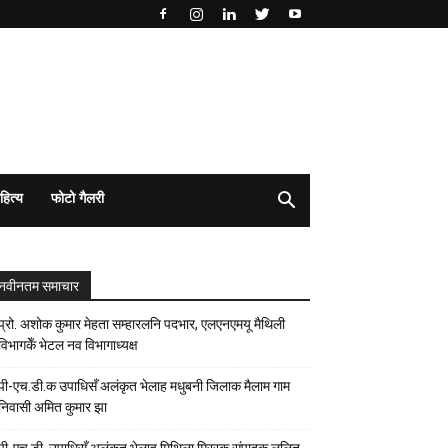
हित्य
फोटो गैलरी
नवीनतम समाचार
प्रो. अशोक कुमार मेहता सम्हारलनि पदभार, एलएनएमयू मैथिली
विभागकेँ भेटल नव विभागाध्यक्ष
पी-एच.डी.क उपाधिसँ अलंकृत भेलाह मधुबनी जिलाक मैलाम गाम
निवासी अमित कुमार झा