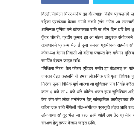
दिल्ली,मिथिला मिरर-मनीष झा बौआभाइः विशेष प्रचलनमे लक्
रहिका प्रखंडक बेलाम गाममे लक्ष्मी (संग गणेश आ सरस
आसिनक पूर्णिमा मने कोजगराक राति स’ तीन दिन धरि बेस ध
कुँवर चौधरी, प्रदीप कुमार झा आ मोहन ठाकुरक संयोजनमे “
तत्वाधानमे प्रारम्भ भेल ई पूजा समस्त ग्रामीणक सहयोग स
कोषाध्यक्ष बेलाम निवासी ओ बलिया पंचायत केर वर्तमान मु
समर्पित देखल जाइत छथि.
“मिथिला मिरर” केर फीचर एडिटर मनीष झा बौआभाइ स’ फोन
जनतब देइत कहलनि जे हमरा लोकनिक एहि पूजा विशेषक पुजार
निरंतर पूजन विधिक पूर्ण आस्था आ शुचिताक संग निर्वाह क
काल ६ बजे स’ ८ बजे धरि कीर्तन-भजन हएब सुनिश्चित अछि.
केर संग-संग लोक मनोरंजन हेतु सांस्कृतिक कार्यक्रमक ती
तहिना एक राति मैथिली गीत-संगीतक प्रस्तुति होइत आबि 
लोकगाथा स’ दूर भेल जा रहल छथि ओही ठाम ठेंठ ग्रामीण प
संरक्षण हेतु तत्पर देखल जाइत छथि.