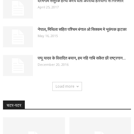
दरभंगामे ससुरक हत्या करय वला अपराधी हरियाणा सं गिरफ्तार
April 25, 2017
नेपाल, मिथिला सहित पश्चिम बंगाल ओ सिक्कम मे भूकंपक झटका
May 16, 2015
पप्पू यादव के विवादित बयान, हम नहि गाबि सकैत छी राष्ट्रगान…
December 20, 2016
Load more
चटर-पटर