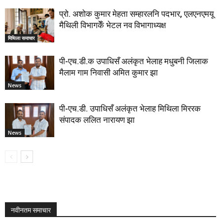
प्रो. अशोक कुमार मेहता सम्हारलनि पदभार, एलएनएमयू
मैथिली विभागकेँ भेटल नव विभागाध्यक्ष
मिथिला समाचार
पी-एच.डी.क उपाधिसँ अलंकृत भेलाह मधुबनी जिलाक
मैलाम गाम निवासी अमित कुमार झा
News
पी-एच.डी. उपाधिसँ अलंकृत भेलाह मिथिला मिररक
संपादक ललित नारायण झा
News
नवीनतम समाचार