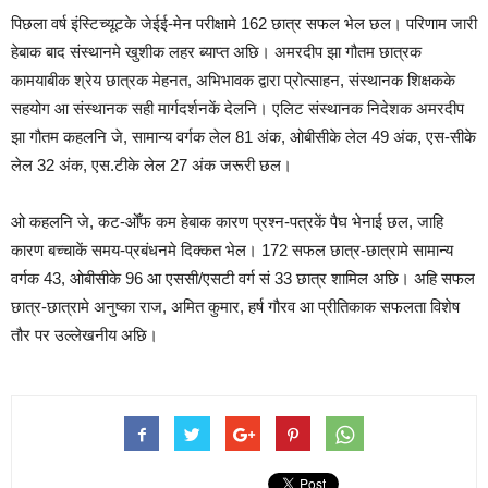
पिछला वर्ष इंस्टिच्यूटके जेईई-मेन परीक्षामे 162 छात्र सफल भेल छल। परिणाम जारी
हेबाक बाद संस्थानमे खुशीक लहर ब्याप्त अछि। अमरदीप झा गौतम छात्रक
कामयाबीक श्रेय छात्रक मेहनत, अभिभावक द्वारा प्रोत्साहन, संस्थानक शिक्षकके
सहयोग आ संस्थानक सही मार्गदर्शनकें देलनि। एलिट संस्थानक निदेशक अमरदीप
झा गौतम कहलनि जे, सामान्य वर्गक लेल 81 अंक, ओबीसीके लेल 49 अंक, एस-सीके
लेल 32 अंक, एस.टीके लेल 27 अंक जरूरी छल।
ओ कहलनि जे, कट-ओँफ कम हेबाक कारण प्रश्न-पत्रकें पैघ भेनाई छल, जाहि
कारण बच्चाकें समय-प्रबंधनमे दिक्कत भेल। 172 सफल छात्र-छात्रामे सामान्य
वर्गक 43, ओबीसीके 96 आ एससी/एसटी वर्ग सं 33 छात्र शामिल अछि। अहि सफल
छात्र-छात्रामे अनुष्का राज, अमित कुमार, हर्ष गौरव आ प्रीतिकाक सफलता विशेष
तौर पर उल्लेखनीय अछि।