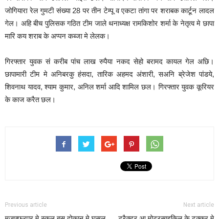
जोगियारा रेल गुमटी संख्या 28 पर तीन टेम्पू व एकटा तांगा पर शराबक कार्टून लादल
गेल। अहि बीच पुलिसक गठित टीम जाले थनाध्यक्ष रामकिशोर शर्मा के नेतृत्व मे छापा
मारि कय शराब के अप्पन कब्जा मे लेलक।
गिरफ्तार युवक सं करीब पांच लाख रुपैया नकद सेहो बरामद कायल गेल अछि।
छापामारी टीम मे अनिबरकु हंसदा, तारिक अहमद अंशारी, सअनि ब्रेजेश पांडये,
शिवनाथ यादव, श्याम कुमार, अनिल शर्मा आदि शामिल छल। गिरफ्तार युवक कूरियर
के काज करैत छल।
Previous article
Next article
मुजफ्फरपुर मे स्कूल बस दोकान मे घुसल,
ट्रैक्टर आ मोटरसाइकिल के टक्कर मे