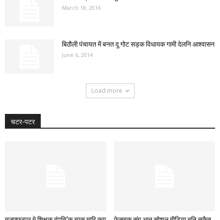
March 18, 2016
बिठौली पंचायत में बनत दू गोट सड़क विधायक गामी देलनि आश्वासन
June 6, 2014
Load more
चटर-पटर
मुजफ्फरपुर मे शिक्षक दंपति’क चाकू मारि कय
फेसबुक संग आन सोशल मीडिया बनि सकैत