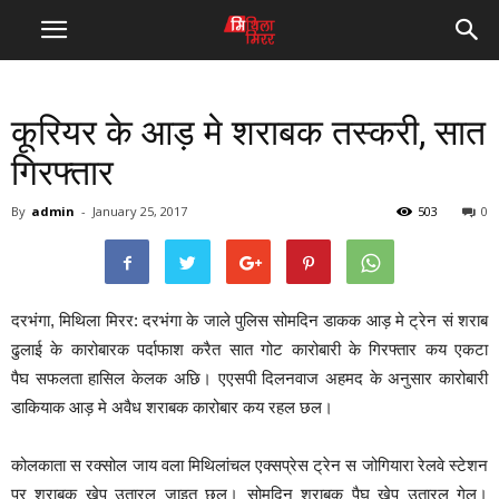
कूरियर के आड़ मे शराबक तस्करी, सात
गिरफ्तार
By
admin
-
January 25, 2017
503
0
दरभंगा, मिथिला मिरर: दरभंगा के जाले पुलिस सोमदिन डाकक आड़ मे ट्रेन सं शराब
ढुलाई के कारोबारक पर्दाफाश करैत सात गोट कारोबारी के गिरफ्तार कय एकटा
पैघ सफलता हासिल केलक अछि। एएसपी दिलनवाज अहमद के अनुसार कारोबारी
डाकियाक आड़ मे अवैध शराबक कारोबार कय रहल छल।
कोलकाता स रक्सोल जाय वला मिथिलांचल एक्सप्रेस ट्रेन स जोगियारा रेलवे स्टेशन
पर शराबक खेप उतारल जाइत छल। सोमदिन शराबक पैघ खेप उतारल गेल।