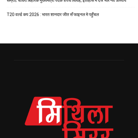
सम्राट चौधरी बिहारक मुख्यमंत्री पदक शपथ लेलाह, इतिहास मे दर्ज भेल नव अध्याय
T20 वर्ल्ड कप 2026 : भारत शानदार जीत सँ फाइनल मे पहुँचल