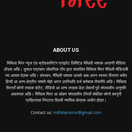
ABOUT US
मिथिला मिरर न्यूज एंड ब्रॉडकास्टिंग प्राइवेट लिमिटेड मैथिली भाषाक अग्रणी मीडिया
हॉउस अछि। कुशल पत्रकार लोकनिक टीम द्वारा संचालित मिथिला मिरर मैथिली मीडियाकेँ
नव आयाम देलक अछि। संस्थान, मैथिली भाषाक अलावे आब अपन स्वरूप विस्तार करैत
हिन्दी आ अन्य क्षेत्रीय भाषामे सेहो अपन उपस्थिति दर्ज करेबाक तैयारीमे अछि। मिथिला
मिररसँ कोनो तरहक कंटेंट, वीडियो आ अन्य तरहक डेटा लेबासँ पूर्व संपादकीय अनुमति
आवश्यक अछि। मिथिला मिरर आ ओकर संपादकीय टीमसँ संबंधित कोनो कानूनी
प्रक्रियाक निपटारा दिल्ली न्यायिक क्षेत्रक अधीन होएत।
Contact us:
mithilamirror@gmail.com