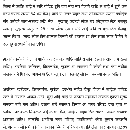
जिला मे काल्हि बाढ़ि मे चारि गोटेक डूबि कय मौत भय गेलनि जाहि स बाढ़ि मे डूबि कय
मरय बलाक संख्या 54 भय गेल। बाढ़ि स उत्तर बिहार तथा सीमांचलक फसल बर्बादिक
संग कतेको जान-मालक छति भेल। एखनहु कतेको लोक घर छोड़बाक लेल मजबूर
छथि। सूत्रक अनुसार 28 लाख लोक एखन धरि अहि बाढ़ि स प्रभावित भेलाह,
जहन कि छः लाख लोक विस्थापनक जिनगी जी रहलाह आ तीन लाख लोक शिविर मे
एखनहु शरणार्थी बनल छथि।
हालांकि कतेको जिला मे पानिक स्तर कमल अछि जाहि स लोक राहतक सांस लय रहल
छथि। अररिया, कटिहार, किशनगंज, सुपौल आ सहरसा मे कोसी तथा गंगा नदीक
जलस्तर मे गिरावट आयल अछि, परंतु कटाव एखनहु लोकक समस्या बनल अछि।
अररिया, कटिहार, किशनगंज, सुपौल, दरभंगा सहित किछु जिला मे बाढ़िक पानिक
स्तर मे गिरावट आयल अछि, मुदा अहि बाढ़ि स उत्पन्न महामारी लोकक एकटा मुख्य
समस्या बनि गेल अछि। एखन धरि स्वास्थ्य विभाग आ नगर परिषद् द्वारा चूना या
ब्लीचिंग पावडरक छिड़काव नहि कायल गेल, जाहि स महामारिक खतरा अधिक बढ़बाक
आशंका अछि। हालांकि अररिया नगर परिषद् पदाधिकारी भवेश कुमार कहलनि
जे, क्षेत्रक लोक मे कोनो संक्रामक बिमारी नहि पसरय ताहि लेल नगर परिषद तटस्थ