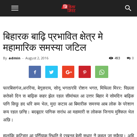
बिहारक बाढ़ि प्रभावित क्षेत्र मे
महामारिक समस्या जटिल
By
admin
-
August 2, 2016
493
0
फारबिसगंज,अररिया, बेगूसराय, सोनू भगत/रवि रोशन भगत, मिथिला मिरर: पिछला
कतेको दिन स बाढ़िक कहर झेल रहल सीमांचल आ उत्तर बिहार मे सोमदिन बाढ़िक
पानि किछु हद धरि कम भेल, मुदा कटाव आ बिमारीक समस्या आब लोक के परेशान
कय रहल छन्हि। बदबूदार पानिक सरांध आ महामारी स लोकक जिनाय मुश्किल भेल
अछि।
हालांकि कटिहार आ पूर्णियाक स्थिति मे एखनहु बेसी सुधार नै कहल जा सकैया। अहि