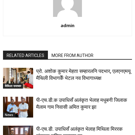
admin
RELATED ARTICLES
MORE FROM AUTHOR
प्रो. अशोक कुमार मेहता सम्हारलनि पदभार, एलएनएमयू
मैथिली विभागकेँ भेटल नव विभागाध्यक्ष
मिथिला समाचार
पी-एच.डी.क उपाधिसँ अलंकृत भेलाह मधुबनी जिलाक
मैलाम गाम निवासी अमित कुमार झा
News
पी-एच.डी. उपाधिसँ अलंकृत भेलाह मिथिला मिररक