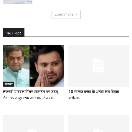
Load more
चटर-पटर
समाचार
तेजस्वी यादवक मिशन लालटेन पर जदयू
10 सालक बच्चा के अगवा कय बियाह
नेता नीरज कुमारक पलटवार, तेजस्वी...
करौलक