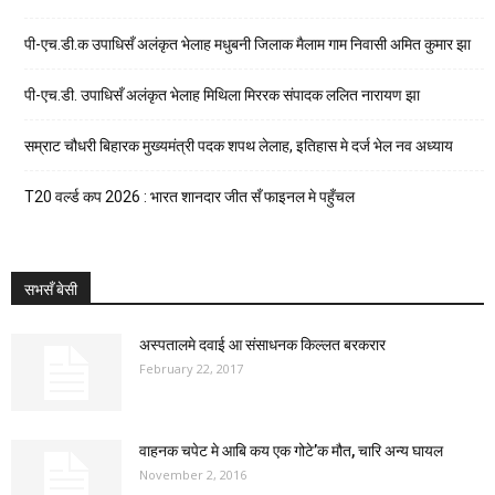
पी-एच.डी.क उपाधिसँ अलंकृत भेलाह मधुबनी जिलाक मैलाम गाम निवासी अमित कुमार झा
पी-एच.डी. उपाधिसँ अलंकृत भेलाह मिथिला मिररक संपादक ललित नारायण झा
सम्राट चौधरी बिहारक मुख्यमंत्री पदक शपथ लेलाह, इतिहास मे दर्ज भेल नव अध्याय
T20 वर्ल्ड कप 2026 : भारत शानदार जीत सँ फाइनल मे पहुँचल
सभसँ बेसी
अस्पतालमे दवाई आ संसाधनक किल्लत बरकरार
February 22, 2017
वाहनक चपेट मे आबि कय एक गोटे’क मौत, चारि अन्य घायल
November 2, 2016