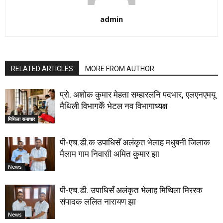
admin
RELATED ARTICLES
MORE FROM AUTHOR
प्रो. अशोक कुमार मेहता सम्हारलनि पदभार, एलएनएमयू
मैथिली विभागकेँ भेटल नव विभागाध्यक्ष
मिथिला समाचार
पी-एच.डी.क उपाधिसँ अलंकृत भेलाह मधुबनी जिलाक
मैलाम गाम निवासी अमित कुमार झा
News
पी-एच.डी. उपाधिसँ अलंकृत भेलाह मिथिला मिररक
संपादक ललित नारायण झा
News