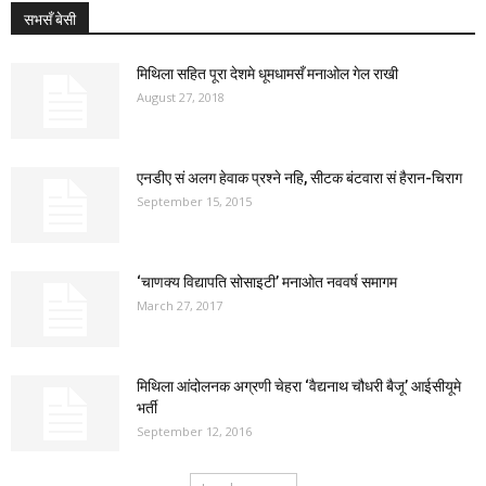
सभसँ बेसी
मिथिला सहित पूरा देशमे धूमधामसँ मनाओल गेल राखी
August 27, 2018
एनडीए सं अलग हेवाक प्रश्ने नहि, सीटक बंटवारा सं हैरान-चिराग
September 15, 2015
‘चाणक्य विद्यापति सोसाइटी’ मनाओत नववर्ष समागम
March 27, 2017
मिथिला आंदोलनक अग्रणी चेहरा ‘वैद्यनाथ चौधरी बैजू’ आईसीयूमे
भर्ती
September 12, 2016