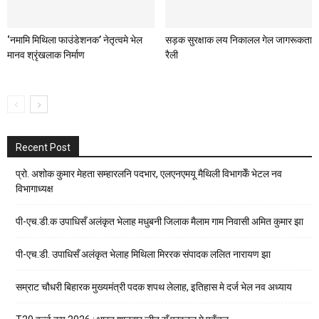
‘नमामि मिथिला फाउंडेशनक’ नेतृत्वमे भेल
सड़क सुरक्षाक लय निकालल गेल जागरूकता
मानव श्रृंखलाक निर्माण
रैली
Recent Post
प्रो. अशोक कुमार मेहता सम्हारलनि पदभार, एलएनएमयू मैथिली विभागकेँ भेटल नव
विभागाध्यक्ष
पी-एच.डी.क उपाधिसँ अलंकृत भेलाह मधुबनी जिलाक मैलाम गाम निवासी अमित कुमार झा
पी-एच.डी. उपाधिसँ अलंकृत भेलाह मिथिला मिररक संपादक ललित नारायण झा
सम्राट चौधरी बिहारक मुख्यमंत्री पदक शपथ लेलाह, इतिहास मे दर्ज भेल नव अध्याय