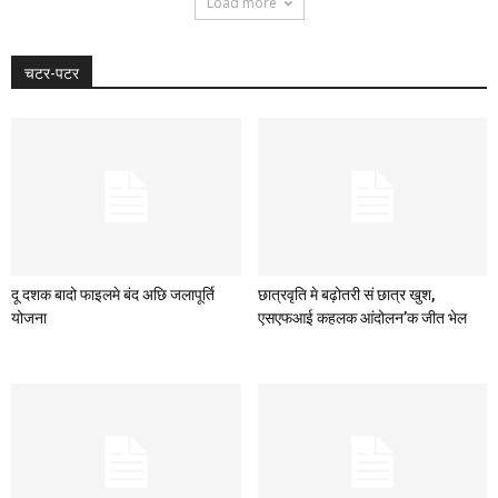
Load more
चटर-पटर
दू दशक बादो फाइलमे बंद अछि जलापूर्ति
छात्रवृति मे बढ़ोतरी सं छात्र खुश,
योजना
एसएफआई कहलक आंदोलन’क जीत भेल