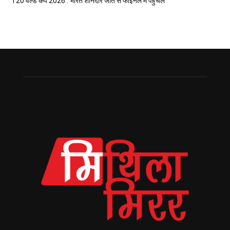
T20 वर्ल्ड कप 2026 : भारत शानदार जीत सँ फाइनल मे पहुँचल