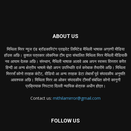
ABOUT US
मिथिला मिरर न्यूज एंड ब्रॉडकास्टिंग प्राइवेट लिमिटेड मैथिली भाषाक अग्रणी मीडिया
हॉउस अछि। कुशल पत्रकार लोकनिक टीम द्वारा संचालित मिथिला मिरर मैथिली मीडियाकेँ
नव आयाम देलक अछि। संस्थान, मैथिली भाषाक अलावे आब अपन स्वरूप विस्तार करैत
हिन्दी आ अन्य क्षेत्रीय भाषामे सेहो अपन उपस्थिति दर्ज करेबाक तैयारीमे अछि। मिथिला
मिररसँ कोनो तरहक कंटेंट, वीडियो आ अन्य तरहक डेटा लेबासँ पूर्व संपादकीय अनुमति
आवश्यक अछि। मिथिला मिरर आ ओकर संपादकीय टीमसँ संबंधित कोनो कानूनी
प्रक्रियाक निपटारा दिल्ली न्यायिक क्षेत्रक अधीन होएत।
Contact us:
mithilamirror@gmail.com
FOLLOW US