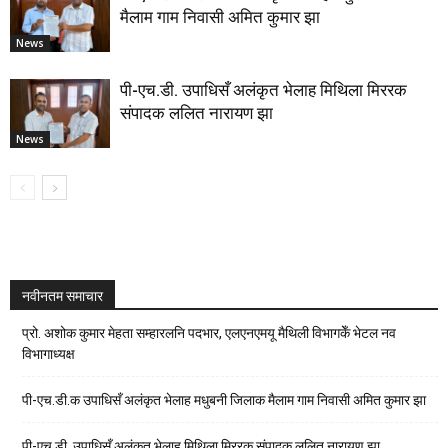
मैलाम गाम निवासी अमित कुमार झा
News
पी-एच.डी. उपाधिसँ अलंकृत भेलाह मिथिला मिररक
संपादक ललित नारायण झा
News
नवीनतम समाचार
प्रो. अशोक कुमार मेहता सम्हारलनि पदभार, एलएनएमयू मैथिली विभागकेँ भेटल नव
विभागाध्यक्ष
पी-एच.डी.क उपाधिसँ अलंकृत भेलाह मधुबनी जिलाक मैलाम गाम निवासी अमित कुमार झा
पी-एच.डी. उपाधिसँ अलंकृत भेलाह मिथिला मिररक संपादक ललित नारायण झा