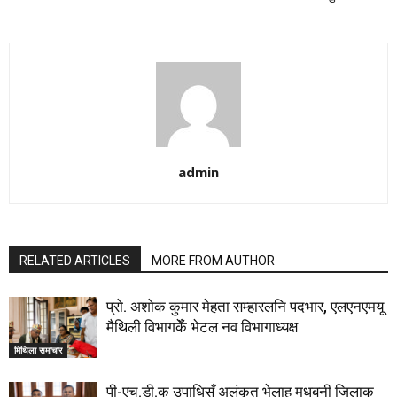
admin
RELATED ARTICLES
MORE FROM AUTHOR
प्रो. अशोक कुमार मेहता सम्हारलनि पदभार, एलएनएमयू
मैथिली विभागकेँ भेटल नव विभागाध्यक्ष
मिथिला समाचार
पी-एच.डी.क उपाधिसँ अलंकृत भेलाह मधुबनी जिलाक