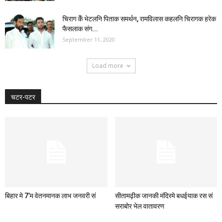
चिराग केँ भेटलनि पिताक समर्थन, रामविलास कहलनि चिरागक हरेक
फैसलाक संग...
September 11, 2020
Load more
चटर-पटर
बिहार मे 7’म वेतनमानक लाभ जनवरी सं
सीतामढ़ीक जानकी मंदिरमे बधईयाक रस सं
सराबोर भेल वातावरण