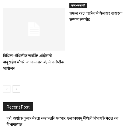
कला-संस्कृति
सफल रहल चारिम मिथिलाक्षर साक्षरता
सम्मान समारोह
मिथिला-मैथिलीक समर्पित आंदोलनी
बाबूसाहेब चौधरी’क जन्म शताब्दी मे संगोष्ठीक
आयोजन
Recent Post
प्रो. अशोक कुमार मेहता सम्हारलनि पदभार, एलएनएमयू मैथिली विभागकेँ भेटल नव
विभागाध्यक्ष