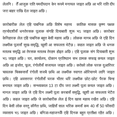
लेलनि। तेँ आजुक राति यमदीपदान केर रूपमे मनायल जाइत अछि आ भरि राति दीप
जरा बाहर राखि देल जाइत अछि।
कारोबारीक लेल एहि पाबनिक अछि विशेष महत्त्व कातिक मासक कृष्ण पक्षक
त्रयोदशीसँ धनतेरसक पूजाक संगहि दियाबाती शुरू भऽ जाइत अछि। कारोबार
केनिहारक लेल एहि पाबनिक बहुत बेसी महत्व अछि। लोकक मानब अछि जे एहि दिन
लक्ष्मीक पूजासँ सुख-समृद्धि, खुशी आ सफलता भेटैछ। कहल जाइत अछि जे धनक
मतलब समृद्धि आ तेरसक मतलब तेरहम होइत अछि। एहि पूजाक संग दियाबाती शुरू
भऽ जाइत अछि। घर, कार्यालय, दोकान प्रतिष्ठान सभ ठामक सफाइ कयल जाइत
अछि आ इजोत, फूल, रंगोलीसँ सजायल जाइत अछि। कतेको लोक घरक दुआरिपर
चावलक चिक्कससँ रंगोली सजबै छथि आ लक्ष्मीक स्वागत ओरियानमे लागि जाइत
छथि। एहि अवसरपर रंगोलीसँ घरक भीतर धरि लक्ष्मीक छोट-छोट पैरक चिन्ह
बनायल जाइत अछि। सन्ध्याकाल 13 टा दीप जरा लक्ष्मी पूजा कयल जाइत अछि।
मानल जाइत अछि जे एहि दिन लक्ष्मी पूजा करबासँ समृद्धि, खुशी आ सफलता भेटैत
अछि। कहल जाइत अछि जे कारोबारीक लेल ई दिन खास महत्व रखैत अछि। एहि
दिन बेसी लोक वस्तु कीनैत छथि, जाहिसँ साल भरिक कमसँ कम 40 सँ 50 फीसदी
व्यवसाय भऽ जाइत अछि। बनिञा-महाजनकेँ एहि दिनक बहुत प्रतीक्षा रहैत अछि।