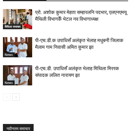
प्रो. अशोक कुमार मेहता सम्हारलनि पदभार, एलएनएमयू
मैथिली विभागकेँ भेटल नव विभागाध्यक्ष
मिथिला समाचार
पी-एच.डी.क उपाधिसँ अलंकृत भेलाह मधुबनी जिलाक
मैलाम गाम निवासी अमित कुमार झा
News
पी-एच.डी. उपाधिसँ अलंकृत भेलाह मिथिला मिररक
संपादक ललित नारायण झा
News
नवीनतम समाचार