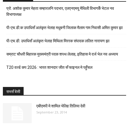
प्रो. अशोक कुमार मेहता सम्हारलनि पदभार, एलएनएमयू मैथिली विभागकेँ भेटल नव
विभागाध्यक्ष
पी-एच.डी.क उपाधिसँ अलंकृत भेलाह मधुबनी जिलाक मैलाम गाम निवासी अमित कुमार झा
पी-एच.डी. उपाधिसँ अलंकृत भेलाह मिथिला मिररक संपादक ललित नारायण झा
सम्राट चौधरी बिहारक मुख्यमंत्री पदक शपथ लेलाह, इतिहास मे दर्ज भेल नव अध्याय
T20 वर्ल्ड कप 2026 : भारत शानदार जीत सँ फाइनल मे पहुँचल
सभसँ बेसी
एबीएमपी मे शामिल भेलिह तिलिया देवी
September 23, 2014