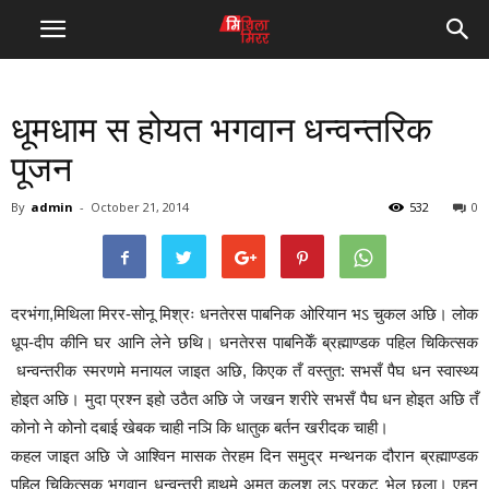
धूमधाम स होयत भगवान धन्वन्तरिक
पूजन
By
admin
-
October 21, 2014
532
0
दरभंगा,मिथिला मिरर-सोनू मिश्रः धनतेरस पाबनिक ओरियान भऽ चुकल अछि। लोक
धूप-दीप कीनि घर आनि लेने छथि। धनतेरस पाबनिकेँ ब्रह्माण्डक पहिल चिकित्सक
धन्वन्तरीक स्मरणमे मनायल जाइत अछि, किएक तँ वस्तुत: सभसँ पैघ धन स्वास्थ्य
होइत अछि। मुदा प्रश्न इहो उठैत अछि जे जखन शरीरे सभसँ पैघ धन होइत अछि तँ
कोनो ने कोनो दबाई खेबक चाही नञि कि धातुक बर्तन खरीदक चाही।
कहल जाइत अछि जे आश्विन मासक तेरहम दिन समुद्र मन्थनक दौरान ब्रह्माण्डक
पहिल चिकित्सक भगवान धन्वन्तरी हाथमे अमृत कलश लऽ प्रकट भेल छला। एहन