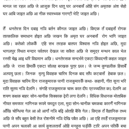
मानल जा रहल अछि जे आजुक दिन धातु घर अनबासँ ओहि संग अमृतक अंश सेहो
घर आबि जाइत अछि आ नीक स्वास्थ्यक गारण्टी भेटि जाइत अछि।
तेँ धनतेरस दिन दबाइ नञि बर्तन कीनल जाइत अछि। किएक तँ दबाइसँ रोगक
तात्कालिक समाधान होइत अछि जखन कि अमृत घर अनबासँ रोग भागि जाइत
अछि। कतेको लोककेँ एहि सभ तरहक बातपर विश्वास नञि होइत अछि, मुदा
भागलपुर स्थित मन्दार पर्वतपर देखल जा सकैत अछि जे समुद्र मन्थन काल भेल
रस्सी चेह्न आइ धरि विद्यमान अछि। धनतेरसक सन्दर्भमे एकटा किंवदन्ती कहल जाइत
अछि जे राजा हिमाकेँ एकटा सोलह बरखक पुत्र छल। जे जन्म कुण्डलीक हिसाबेँ
अल्पायु छला। जिनक मृत्यु विवाहक चारिम दिनक बाद साँप कटबासँ हेबाक छल।
मुदा विवाहक चारिम दिन राजकुमारक पत्नी राजकुमारकेँ कथा- कहानी, गीत सुना भरि
राति सुतय नञि देलनि। संगहि राजकुमारक चारू कात दीप प्रज्ज्वलित कऽ देलनि आ
शयण कक्षक बाहर सोन-चानीक सिक्काक ढ़ेरी लगा देलनि। विधिक विधानक मोताबिक
नीयत समयपर नागिनक रूपमे यमदूत एला, मुदा सोन-चानीक चमकबा कारणेँ नागिनक
आँखि चोन्धिया गेल आ ओ आगाँ नञि बढ़ि ओतहि बैसि गेल। किएक तँ वैज्ञानिक तथ्य
अछि जे साँप बहुत बेसी तेज रोशनीमे नञि देखि पबैत अछि। आ एहि तरहेँ राजकुमारक
पत्नी अपन चलाकी आ कार्य कुशलतासँ ओहि मनहूस घड़ीकेँ टारि अपन पतिकेँ बचा