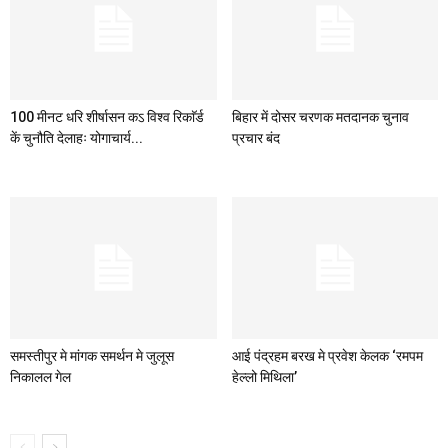
100 मीनट धरि शीर्षासन कऽ विश्व रिकाॅर्ड
बिहार में दोसर चरणक मतदानक चुनाव
कें चुनौति देलाहः योगाचार्य...
प्रचार बंद
समस्तीपुर मे मांगक समर्थन मे जुलूस
आई पंद्रहम बरख मे प्रवेश केलक ‘रमपम
निकालल गेल
हेल्लो मिथिला’