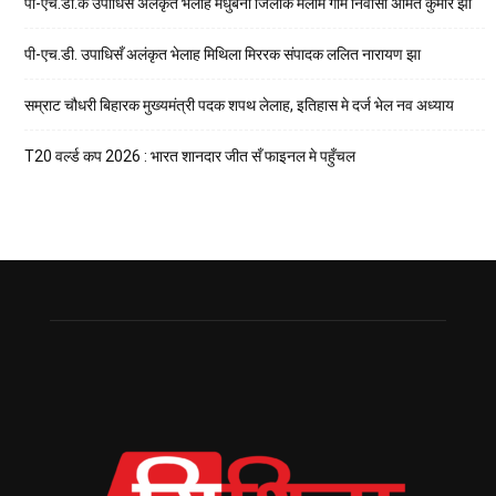
पी-एच.डी.क उपाधिसँ अलंकृत भेलाह मधुबनी जिलाक मैलाम गाम निवासी अमित कुमार झा
पी-एच.डी. उपाधिसँ अलंकृत भेलाह मिथिला मिररक संपादक ललित नारायण झा
सम्राट चौधरी बिहारक मुख्यमंत्री पदक शपथ लेलाह, इतिहास मे दर्ज भेल नव अध्याय
T20 वर्ल्ड कप 2026 : भारत शानदार जीत सँ फाइनल मे पहुँचल