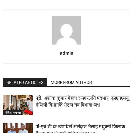
admin
RELATED ARTICLES
MORE FROM AUTHOR
प्रो. अशोक कुमार मेहता सम्हारलनि पदभार, एलएनएमयू
मैथिली विभागकेँ भेटल नव विभागाध्यक्ष
मिथिला समाचार
पी-एच.डी.क उपाधिसँ अलंकृत भेलाह मधुबनी जिलाक