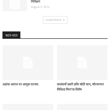
निरिक्षण
August 9, 2016
Load more
चटर-पटर
अहांक अवाज पर आयुक प्रभाव
कलंकसँ उबारै छथि चौठी चान, चौरचनपर
मिथिला मिरर’क विशेष