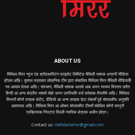
ABOUT US
मिथिला मिरर न्यूज एंड ब्रॉडकास्टिंग प्राइवेट लिमिटेड मैथिली भाषाक अग्रणी मीडिया
हॉउस अछि। कुशल पत्रकार लोकनिक टीम द्वारा संचालित मिथिला मिरर मैथिली मीडियाकेँ
नव आयाम देलक अछि। संस्थान, मैथिली भाषाक अलावे आब अपन स्वरूप विस्तार करैत
हिन्दी आ अन्य क्षेत्रीय भाषामे सेहो अपन उपस्थिति दर्ज करेबाक तैयारीमे अछि। मिथिला
मिररसँ कोनो तरहक कंटेंट, वीडियो आ अन्य तरहक डेटा लेबासँ पूर्व संपादकीय अनुमति
आवश्यक अछि। मिथिला मिरर आ ओकर संपादकीय टीमसँ संबंधित कोनो कानूनी
प्रक्रियाक निपटारा दिल्ली न्यायिक क्षेत्रक अधीन होएत।
Contact us:
mithilamirror@gmail.com