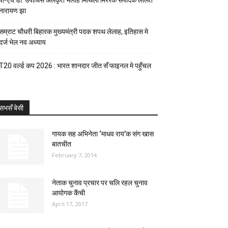
पी-एच.डी. उपाधिसँ अलंकृत भेलाह मिथिला मिररक संपादक ललित
नारायण झा
सम्राट चौधरी बिहारक मुख्यमंत्री पदक शपथ लेलाह, इतिहास मे
दर्ज भेल नव अध्याय
T20 वर्ल्ड कप 2026 : भारत शानदार जीत सँ फाइनल मे पहुँचल
सभसँ बेसी
गायक सह अभिनेता ‘माधव राय’क संग खास
बातचीत
February 7, 2014
नेताक चुनाव प्रचार पर चलि रहल चुनाव
आयोगक कैंची
April 17, 2017