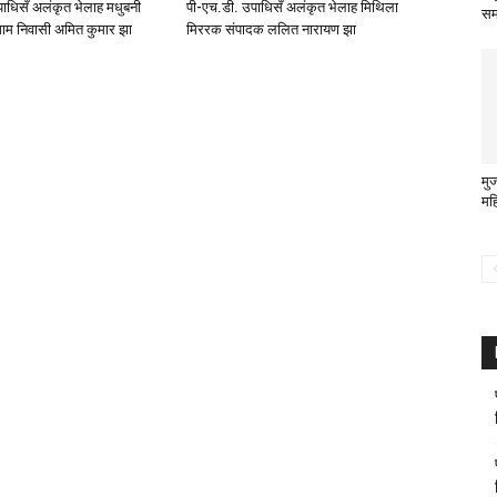
ाधिसँ अलंकृत भेलाह मधुबनी
पी-एच.डी. उपाधिसँ अलंकृत भेलाह मिथिला
सम
ाम निवासी अमित कुमार झा
मिररक संपादक ललित नारायण झा
मु
मह