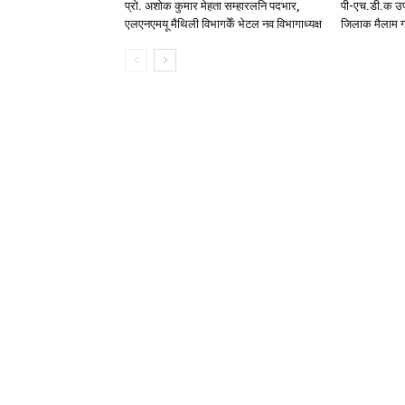
प्रो. अशोक कुमार मेहता सम्हारलनि पदभार,
पी-एच.डी.क उप
एलएनएमयू मैथिली विभागकेँ भेटल नव विभागाध्यक्ष
जिलाक मैलाम ग