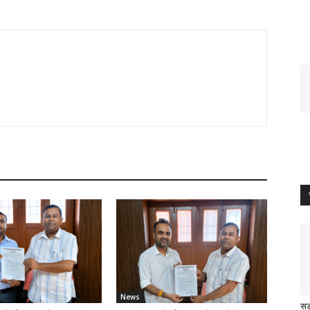
News
सड़