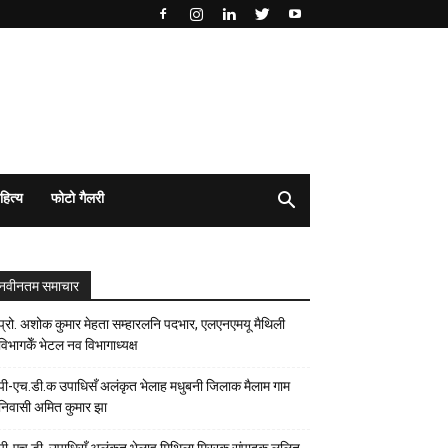
हित्य
फोटो गैलरी
नवीनतम समाचार
प्रो. अशोक कुमार मेहता सम्हारलनि पदभार, एलएनएमयू मैथिली
विभागकेँ भेटल नव विभागाध्यक्ष
पी-एच.डी.क उपाधिसँ अलंकृत भेलाह मधुबनी जिलाक मैलाम गाम
निवासी अमित कुमार झा