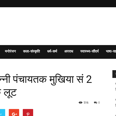
मनोरंजन
कला-संस्कृति
धर्म-कर्म
अपराध
स्वास्थ्य-सौंदर्य
भाषा-सा
ुन्नी पंचायतक मुखिया सं 2
 लूट
516
0
er