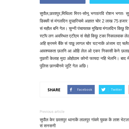
सुपौल,छातापुर,मिथिला मिरर-सोनू भगत/रवि रोशन भगतः सु
डिक्की सं मंगलदिन दुपहरियामे अज्ञात चोर 2 लाख 75 हज
सं महौल बनि गेल। चुन्नी पंचायतक मुखिया मंगलदिन किछु 
स्टाॅप लग अवस्थित एटीएम सं सेहो किछु टका निकालवाक ल
अहि क्रममे बैंके सं पाछू लागल चोर घटनाकें अंजाम दए 
आवश्यकता छलनि आ ओहि लेल ओ एकर निकासी केने छलाह।
पुछारी केलाह मुदा ओहोठाम कोनो फायदा नहि भेलनि। बाद 
पुलिस छानबीनमे जुटि गेल अछि।
SHARE
Facebook
Twitter
Previous article
सुपौल केर छातापुर थानाकें लालपुर गांवमे युवक कें लाश भेटल
सं सनसनी