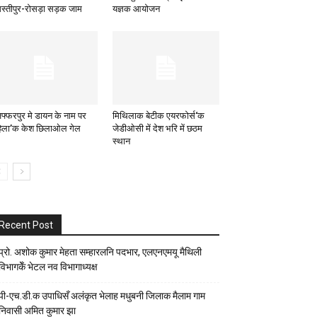
स्तीपुर-रोसड़ा सड़क जाम
यज्ञक आयोजन
जफ्फरपुर मे डायन के नाम पर
मिथिलाक बेटीक एयरफोर्स‘क
िला’क केश छिलाओल गेल
जेडीओसी में देश भरि में छठम
स्थान
Recent Post
प्रो. अशोक कुमार मेहता सम्हारलनि पदभार, एलएनएमयू मैथिली
विभागकेँ भेटल नव विभागाध्यक्ष
पी-एच.डी.क उपाधिसँ अलंकृत भेलाह मधुबनी जिलाक मैलाम गाम
निवासी अमित कुमार झा