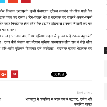
पौल जिलाक छातापुरकें चुन्नी पंचायतक मुखिया सदानंद चौधरीक गाड़ी केर
ार टका चंपत कए देलक। दिन-देखारे भेल इ घटनाक बाद बजारमे अफरा-तफरी
विशेष काज निपटेवाक लेल स्टेट बैंक आॅफ इंडिया सं इ रकम निकासी कए बस
ेल गेल छलाह।
चलैत बनल। घटनाक बाद निराश मुखिया कहला जे हुनका अहि टकाक बहुत बेसी
 टका चोरी भेलाक बाद परेशान मुखिया आसपासक लोक सब सं सेहो खोज
मे हारि-थाकि पुलिसमे शिकायत दर्ज करवेलाह। घटनाक सूचना भेटलाक बाद
Next article
ा
भागलपुर मे कांवरिया स भरल बस मे लूटपाट, दर्जन भरि
कांवरिया घायल