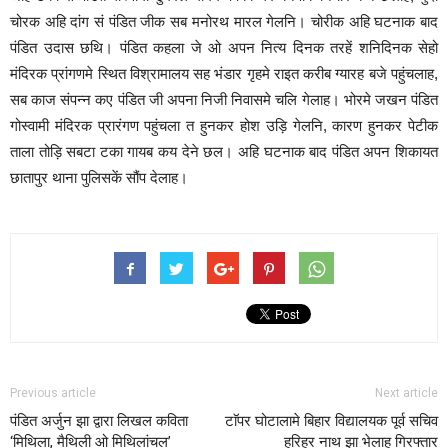
चोरक अहि दांग सं पंडित जीक सब मनोरथ मारल गेलनि। चोरीक अहि घटनाक बाद
पंडित उदास छथि। पंडित कहला जे ओ अपन नित्य दिनक तरहें शनिदिनक सेहो
मंदिरक प्रांगणमे स्थित विश्रामालय सह भंडार गृहमे राइत करीब ग्यारह बजे पहुंचलाह,
सब काज संपन्न कए पंडित जी अपना निजी निवासमे चलि गेलाह। भोरमे जखन पंडित
गोस्वामी मंदिरक प्रारंगण पहुंचला त हुनकर होश उड़ि गेलनि, कारण हुनकर पेटीक
ताला तोड़ि सबटा टका गायब कय देने छल। अहि घटनाक बाद पंडित अपन शिकायत
छातापुर थाना पुलिसकें सौंप देलाह।
Previous article
Next article
पंडित अर्जुन झा द्वारा लिखल कविता
टाॅपर घोटालामे बिहार विद्यालयक पूर्व सचिव
‘मिथिला, मैथिली ओ मिथिलांचल’
हरिहर नाथ झा भेलाह गिरफ्तार