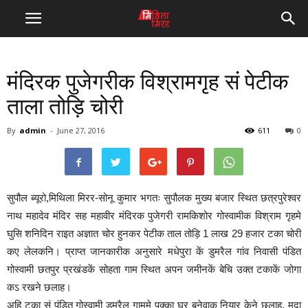
मंदिरक पुजेगरीक विश्रामगृह सं पेटीक
ताला तोड़ि चोरी
By
admin
-
June 27, 2016
611
0
सुपौल ब्यूरो,मिथिला मिरर-सोनू कुमार भगतः सुपौलक मुख्य बजार स्थित छत्रपुरेश्वर
नाथ महादेव मंदिर सह महावीर मंदिरक पुजेगरी रामकिशोर गोस्वामीक विश्राम गृहमे
घुसि शनिदिन राइत अज्ञात चोर हुनकर पेटीक ताल तोड़ि 1 लाख 29 हजार टका चोरी
कए लेलकनि। प्राप्त जानकारीक अनुसारे मधेपुरा कें डुमरैल गांव निवासी पंडित
गोस्वामी छतपुर प्रखंडकें सोहता गाम स्थित अपन जमीनकें बेचि उक्त टकाकें जोगा
कऽ रखने छलाह।
अहि टका सं पंडित गोस्वामी डुमरैल गाममे पक्का घर बनेवाक नियार केने छलाह, मुदा