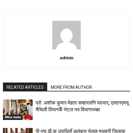
admin
RELATED ARTICLES
MORE FROM AUTHOR
प्रो. अशोक कुमार मेहता सम्हारलनि पदभार, एलएनएमयू
मैथिली विभागकेँ भेटल नव विभागाध्यक्ष
मिथिला समाचार
पी-एच.डी.क उपाधिसँ अलंकृत भेलाह मधुबनी जिलाक