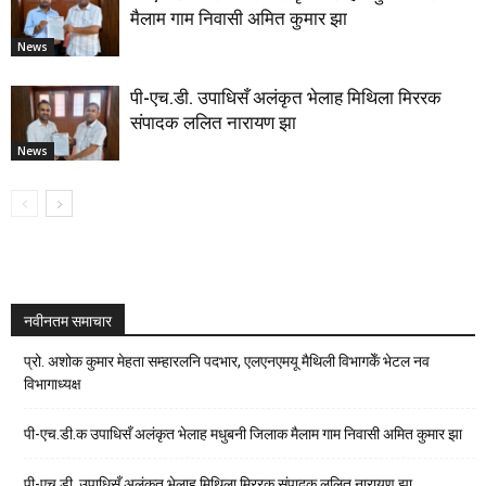
मैलाम गाम निवासी अमित कुमार झा
News
पी-एच.डी. उपाधिसँ अलंकृत भेलाह मिथिला मिररक
संपादक ललित नारायण झा
News
नवीनतम समाचार
प्रो. अशोक कुमार मेहता सम्हारलनि पदभार, एलएनएमयू मैथिली विभागकेँ भेटल नव
विभागाध्यक्ष
पी-एच.डी.क उपाधिसँ अलंकृत भेलाह मधुबनी जिलाक मैलाम गाम निवासी अमित कुमार झा
पी-एच.डी. उपाधिसँ अलंकृत भेलाह मिथिला मिररक संपादक ललित नारायण झा