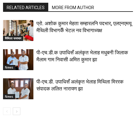
RELATED ARTICLES
MORE FROM AUTHOR
प्रो. अशोक कुमार मेहता सम्हारलनि पदभार, एलएनएमयू
मैथिली विभागकेँ भेटल नव विभागाध्यक्ष
मिथिला समाचार
पी-एच.डी.क उपाधिसँ अलंकृत भेलाह मधुबनी जिलाक
मैलाम गाम निवासी अमित कुमार झा
News
पी-एच.डी. उपाधिसँ अलंकृत भेलाह मिथिला मिररक
संपादक ललित नारायण झा
News