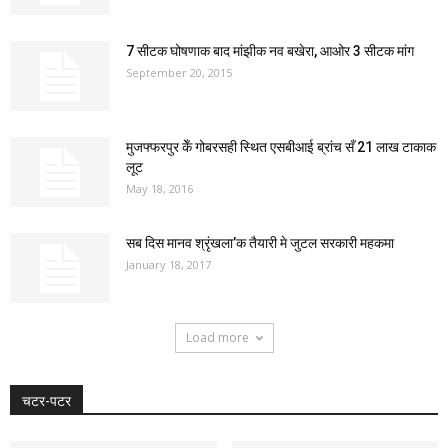
7 सीटक घोषणाक बाद मांझीक नव बखेरा, आओर 3 सीटक मांग
September 20, 2015
मुजफ्फरपुर केँ गोबरसही स्थित एसबीआई ब्रांच सँ 21 लाख टाकाक
लूट
May 18, 2016
सब दिस मानव श्रृंखला’क तैयारी मे जुटल सरकारी महकमा
January 18, 2017
Load more
चटर-पटर