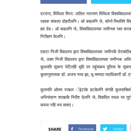
दरभंगा, मिथिला मिरर: ललित नारायण मिथिला विश्वविद्या
रक्षाक संकल्प दोहरौलनि। ओ कहलनि जे, कोनो स्थितिमे विश
हम देब। ओ कहलनि जे, विश्वविद्यालयक जमीनक रक्षा कर
निरीक्षण केलनि।
एकटा निजी विद्यालय द्वारा विश्वविद्यालयक जमीनकें घेरा
जे, उक्त निजी विद्यालय द्वारा विश्वविद्यालयक जमी
कुलपति सूचना भेटितहिं भूमि पर पहुंचकय पुलिस के स
कुलानुशासक डॉ. अजय नाथ झा, भू-सम्पदा पदाधिकारी डॉ. ए
कुलपति ओतय राखल र्इंटाके हटबेलनि संगहि कुलसचिवके 
अभियंत्रण शाखाकें निर्देश देलनि जे, विवादित स्थल पर तुर
कब्जा नहि भय सकए।
SHARE
Facebook
Twitter