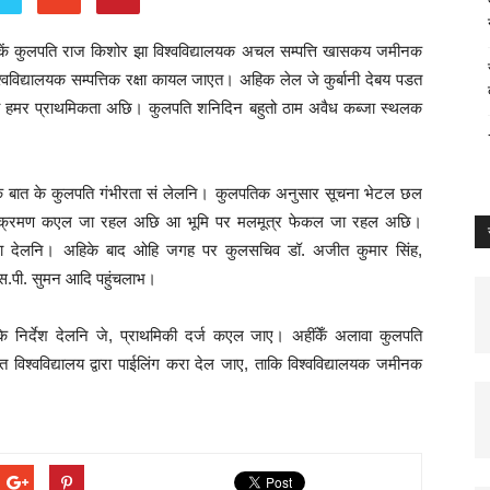
लयकें कुलपति राज किशोर झा विश्वविद्यालयक अचल सम्पत्ति खासकय जमीनक
्वविद्यालयक सम्पत्तिक रक्षा कायल जाएत। अहिक लेल जे कुर्बानी देबय पडत
ब हमर प्राथमिकता अछि। कुलपति शनिदिन बहुतो ठाम अवैध कब्जा स्थलक
बंदीक बात के कुलपति गंभीरता सं लेलनि। कुलपतिक अनुसार सूचना भेटल छल
नक अतिक्रमण कएल जा रहल अछि आ भूमि पर मलमूत्र फेकल जा रहल अछि।
ूचना देलनि। अहिके बाद ओहि जगह पर कुलसचिव डॉ. अजीत कुमार सिंह,
स.पी. सुमन आदि पहुंचलाभ।
निर्देश देलनि जे, प्राथमिकी दर्ज कएल जाए। अहींकेँ अलावा कुलपति
ंत विश्वविद्यालय द्वारा पाईलिंग करा देल जाए, ताकि विश्वविद्यालयक जमीनक