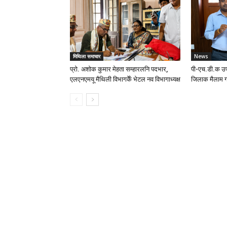
मिथिला समाचार
News
प्रो. अशोक कुमार मेहता सम्हारलनि पदभार,
पी-एच.डी.क उप
एलएनएमयू मैथिली विभागकेँ भेटल नव विभागाध्यक्ष
जिलाक मैलाम ग