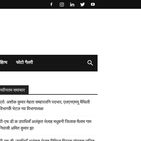
हित्य
फोटो गैलरी
नवीनतम समाचार
प्रो. अशोक कुमार मेहता सम्हारलनि पदभार, एलएनएमयू मैथिली
विभागकेँ भेटल नव विभागाध्यक्ष
पी-एच.डी.क उपाधिसँ अलंकृत भेलाह मधुबनी जिलाक मैलाम गाम
निवासी अमित कुमार झा