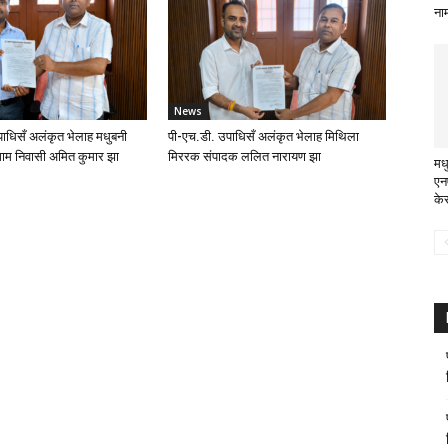
ना
News
ाधिसँ अलंकृत भेलाह मधुबनी
पी-एच.डी. उपाधिसँ अलंकृत भेलाह मिथिला
ाम निवासी अमित कुमार झा
मिररक संपादक ललित नारायण झा
मध
एन
केर