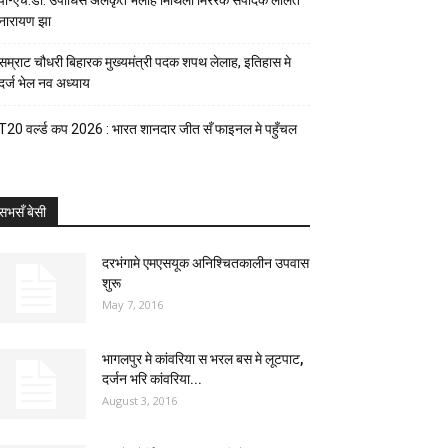
पी-एच.डी. उपाधिसँ अलंकृत भेलाह मिथिला मिररक संपादक ललित
नारायण झा
सम्राट चौधरी बिहारक मुख्यमंत्री पदक शपथ लेलाह, इतिहास मे
दर्ज भेल नव अध्याय
T20 वर्ल्ड कप 2026 : भारत शानदार जीत सँ फाइनल मे पहुँचल
सभसँ बेसी
दरभंगामे एमएसयूक अनिश्चितकालीन उपवास
शुरू
May 7, 2016
भागलपुर मे कांवरिया स भरल बस मे लूटपाट,
दर्जन भरि कांवरिया...
August 3, 2016