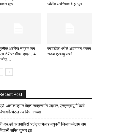
मांकन शुरू
खोलैत अररियाक बीड़ी पुल
ुबनीक अररिया संग्राम लग
पगडंडीक भरोसे आवागमन, पक्का
एच-57 पर भीषण हादसा, 4
सड़क एखनहु सपने
 मौत,...
Recent Post
प्रो. अशोक कुमार मेहता सम्हारलनि पदभार, एलएनएमयू मैथिली
विभागकेँ भेटल नव विभागाध्यक्ष
पी-एच.डी.क उपाधिसँ अलंकृत भेलाह मधुबनी जिलाक मैलाम गाम
निवासी अमित कुमार झा