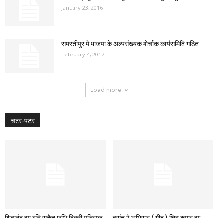
January 23, 2016
समस्तीपुर मे भाजपा के अल्पसंख्यक मोर्चाक कार्यसमिति गठित
February 4, 2017
Load more
चटर-पटर
शिवानंद झा बनि सकैत छथि दिल्ली पुलिसक
वसंत मे अभिसार ( गीत ) शिव कुमार झा