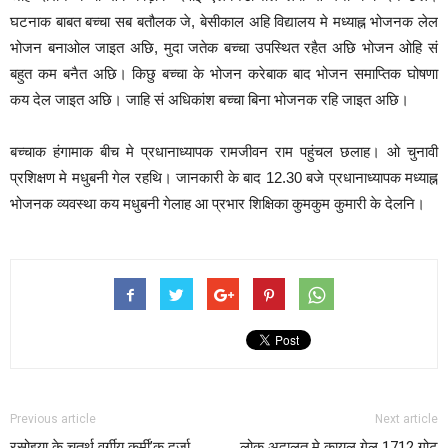
घटनाक बाबत बच्चा सब बतौलक जे, बेसीकाल अहि विद्यालय मे मध्याह्न भोजनक लेल
भोजन बनाओल जाइत अछि, मुदा जतेक बच्चा उपस्थित रहैत अछि भोजन ओहि सं
बहुत कम बनैत अछि। किछु बच्चा के भोजन करेबाक बाद भोजन समाप्तिक घोषणा
कय देल जाइत अछि। जाहि सं अधिकांश बच्चा बिना भोजनक रहि जाइत अछि।
बच्चाक हंगामाक बीच मे प्रधानाध्यापक रामजीवन राम पहुंचल छलाह। ओ चुनावी
प्रशिक्षण मे मधुबनी गेल रहथि। जानकारी के बाद 12.30 बजे प्रधानाध्यापक मध्याह्न
भोजनक व्यवस्था कय मधुबनी गेलाह आ प्रभार शिक्षिका कुमकुम कुमारी के देलनि।
Previous article
Next article
रसोइया के चतुर्थ वर्गीय कर्मी’क दर्जा
लोक अदालत मे कायल गेल 1712 गोट