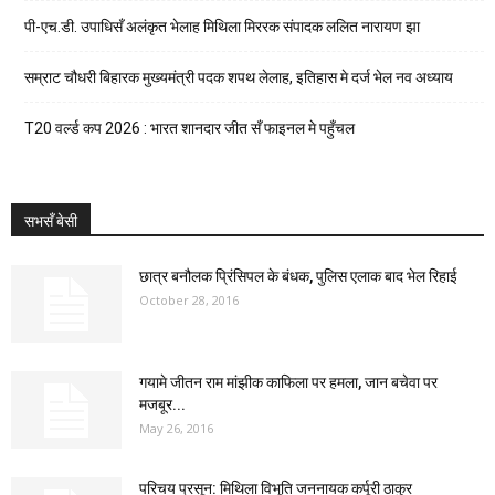
पी-एच.डी. उपाधिसँ अलंकृत भेलाह मिथिला मिररक संपादक ललित नारायण झा
सम्राट चौधरी बिहारक मुख्यमंत्री पदक शपथ लेलाह, इतिहास मे दर्ज भेल नव अध्याय
T20 वर्ल्ड कप 2026 : भारत शानदार जीत सँ फाइनल मे पहुँचल
सभसँ बेसी
छात्र बनौलक प्रिंसिपल के बंधक, पुलिस एलाक बाद भेल रिहाई
October 28, 2016
गयामे जीतन राम मांझीक काफिला पर हमला, जान बचेवा पर
मजबूर...
May 26, 2016
परिचय प्रसून: मिथिला विभूति जननायक कर्पूरी ठाकुर