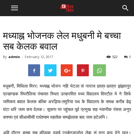
मध्याह्न भोजनक लेल मधुबनी मे बच्चा
सब केलक बवाल
By
admin
-
February 12, 2017
522
0
मधुबनी, मिथिला मिरर: मध्याह्न भोजन नहि भेटला सं नाराज छात्र-छात्रा झंझारपुर
प्रखण्डक पिपरौलिया पंचायत स्थित उत्क्रमित मध्य विद्यालय विस्टौल मे ने सिर्फ
जमिकय बवाल केलक बल्कि अरड़िया-तमुरिया पथ के विद्यालय के समक्ष करीब डेढ़
घंटा धरि जाम कय देलक। सूचना पर पहुंचल पूर्व प्रमुख सह नवानीक पंसस अनुप
कश्यप एवं सीआसीसी राधेश्याम महतोक समझेलाक बाद जाम हटेलनि।
अहि दौरान बच्चा सब कीड़ाक दवाई एलबेनडाजोल लेबा सं मना कय देने छल।