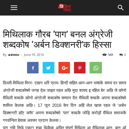
मिथिलाक गौरब ‘पाग’ बनल अंग्रेजी
शब्दकोष ‘अर्बन डिक्शनरी’क हिस्सा
By
admin
-
June 19, 2016
543
0
दिल्ली-मिथिला मिररः एखन धरि प्रायः हिन्दी सहित आन-आन भाषाकें समय दर समय
अंग्रेजी शब्दकोषमे जगह देल जाइत रहल अछि मुदा शायद इ पहिल बेर अछि जे कोनो
मैथिली शब्दकें कोनो अंग्रेजी शब्दकोष सम्मान दैत मैथिली शब्दकें अपना शब्दकोषमे
शामिल केलक अछि। 17 जून 2016 केर दिन अहि लेल खास रहल जे ‘अर्बन
डिक्शनरी डाॅट काॅम’ अपना शब्दकोषमे ‘पाग’ शब्दकें जोड़ि करोड़ों मैथिल समाजकें
गरवांन्वित हेवाक अवसर प्रदान केलक।
पाग नहि सिर्फ एकटा शब्द थिकैक अपितु संपूर्ण मिथिला आ मैथिलक आन, बान ओ