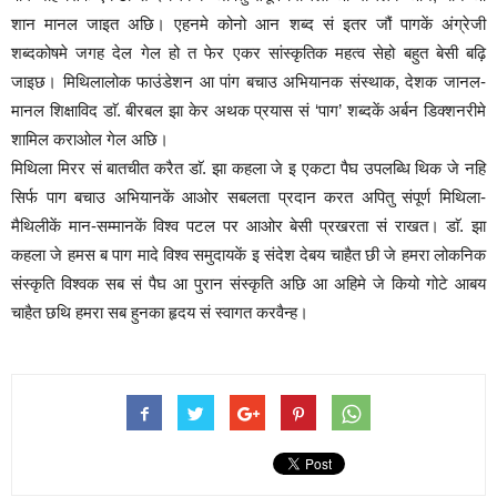
शान मानल जाइत अछि। एहनमे कोनो आन शब्द सं इतर जौं पागकें अंग्रेजी
शब्दकोषमे जगह देल गेल हो त फेर एकर सांस्कृतिक महत्व सेहो बहुत बेसी बढ़ि
जाइछ। मिथिलालोक फाउंडेशन आ पांग बचाउ अभियानक संस्थाक, देशक जानल-
मानल शिक्षाविद डाॅ. बीरबल झा केर अथक प्रयास सं ‘पाग’ शब्दकें अर्बन डिक्शनरीमे
शामिल कराओल गेल अछि।
मिथिला मिरर सं बातचीत करैत डाॅ. झा कहला जे इ एकटा पैघ उपलब्धि थिक जे नहि
सिर्फ पाग बचाउ अभियानकें आओर सबलता प्रदान करत अपितु संपूर्ण मिथिला-
मैथिलीकें मान-सम्मानकें विश्व पटल पर आओर बेसी प्रखरता सं राखत। डाॅ. झा
कहला जे हमस ब पाग मादे विश्व समुदायकें इ संदेश देबय चाहैत छी जे हमरा लोकनिक
संस्कृति विश्वक सब सं पैघ आ पुरान संस्कृति अछि आ अहिमे जे कियो गोटे आबय
चाहैत छथि हमरा सब हुनका हृदय सं स्वागत करवैन्ह।