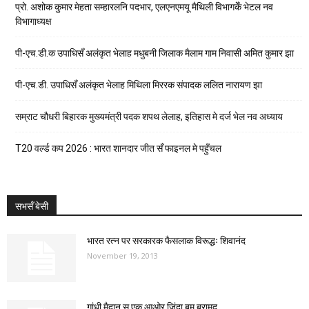
प्रो. अशोक कुमार मेहता सम्हारलनि पदभार, एलएनएमयू मैथिली विभागकेँ भेटल नव
विभागाध्यक्ष
पी-एच.डी.क उपाधिसँ अलंकृत भेलाह मधुबनी जिलाक मैलाम गाम निवासी अमित कुमार झा
पी-एच.डी. उपाधिसँ अलंकृत भेलाह मिथिला मिररक संपादक ललित नारायण झा
सम्राट चौधरी बिहारक मुख्यमंत्री पदक शपथ लेलाह, इतिहास मे दर्ज भेल नव अध्याय
T20 वर्ल्ड कप 2026 : भारत शानदार जीत सँ फाइनल मे पहुँचल
सभसँ बेसी
भारत रत्न पर सरकारक फैसलाक विरूद्धः शिवानंद
November 19, 2013
गांधी मैदान स एक आओर जिंदा बम बरामद