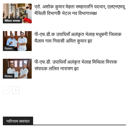
प्रो. अशोक कुमार मेहता सम्हारलनि पदभार, एलएनएमयू
मैथिली विभागकेँ भेटल नव विभागाध्यक्ष
मिथिला समाचार
पी-एच.डी.क उपाधिसँ अलंकृत भेलाह मधुबनी जिलाक
मैलाम गाम निवासी अमित कुमार झा
News
पी-एच.डी. उपाधिसँ अलंकृत भेलाह मिथिला मिररक
संपादक ललित नारायण झा
News
नवीनतम समाचार