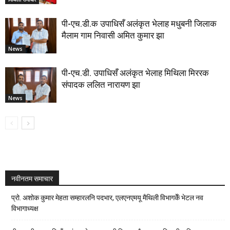
पी-एच.डी.क उपाधिसँ अलंकृत भेलाह मधुबनी जिलाक
मैलाम गाम निवासी अमित कुमार झा
News
पी-एच.डी. उपाधिसँ अलंकृत भेलाह मिथिला मिररक
संपादक ललित नारायण झा
News
नवीनतम समाचार
प्रो. अशोक कुमार मेहता सम्हारलनि पदभार, एलएनएमयू मैथिली विभागकेँ भेटल नव
विभागाध्यक्ष