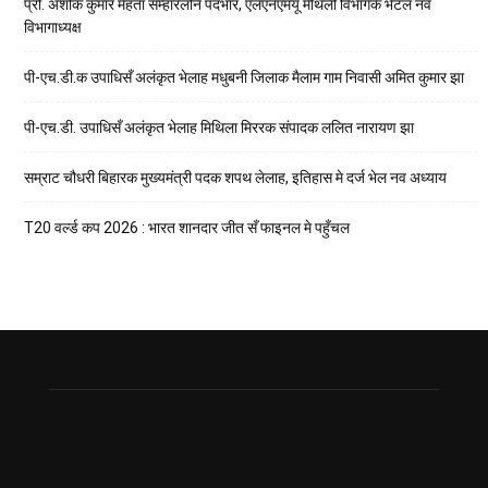
प्रो. अशोक कुमार मेहता सम्हारलनि पदभार, एलएनएमयू मैथिली विभागकेँ भेटल नव
विभागाध्यक्ष
पी-एच.डी.क उपाधिसँ अलंकृत भेलाह मधुबनी जिलाक मैलाम गाम निवासी अमित कुमार झा
पी-एच.डी. उपाधिसँ अलंकृत भेलाह मिथिला मिररक संपादक ललित नारायण झा
सम्राट चौधरी बिहारक मुख्यमंत्री पदक शपथ लेलाह, इतिहास मे दर्ज भेल नव अध्याय
T20 वर्ल्ड कप 2026 : भारत शानदार जीत सँ फाइनल मे पहुँचल