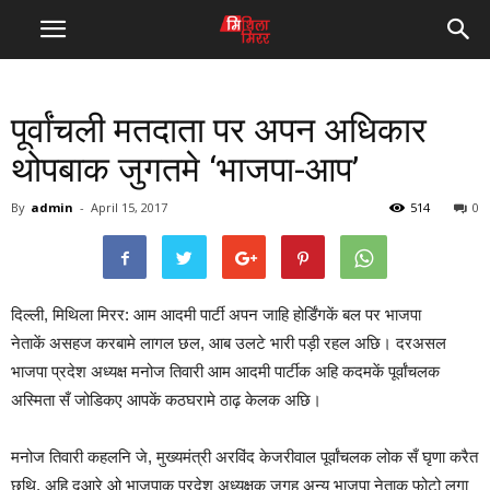
पूर्वांचली मतदाता पर अपन अधिकार
थोपबाक जुगतमे ‘भाजपा-आप’
By
admin
-
April 15, 2017
514
0
दिल्ली, मिथिला मिरर: आम आदमी पार्टी अपन जाहि होर्डिंगकें बल पर भाजपा
नेताकें असहज करबामे लागल छल, आब उलटे भारी पड़ी रहल अछि। दरअसल
भाजपा प्रदेश अध्यक्ष मनोज तिवारी आम आदमी पार्टीक अहि कदमकें पूर्वांचलक
अस्मिता सँ जोडिकए आपकें कठघरामे ठाढ़ केलक अछि।
मनोज तिवारी कहलनि जे, मुख्यमंत्री अरविंद केजरीवाल पूर्वांचलक लोक सँ घृणा करैत
छथि, अहि दुआरे ओ भाजपाक प्रदेश अध्यक्षक जगह अन्य भाजपा नेताक फोटो लगा