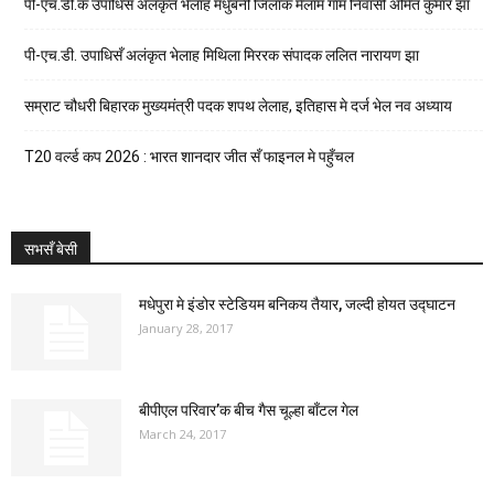
पी-एच.डी.क उपाधिसँ अलंकृत भेलाह मधुबनी जिलाक मैलाम गाम निवासी अमित कुमार झा
पी-एच.डी. उपाधिसँ अलंकृत भेलाह मिथिला मिररक संपादक ललित नारायण झा
सम्राट चौधरी बिहारक मुख्यमंत्री पदक शपथ लेलाह, इतिहास मे दर्ज भेल नव अध्याय
T20 वर्ल्ड कप 2026 : भारत शानदार जीत सँ फाइनल मे पहुँचल
सभसँ बेसी
मधेपुरा मे इंडोर स्टेडियम बनिकय तैयार, जल्दी होयत उद्घाटन
January 28, 2017
बीपीएल परिवार’क बीच गैस चूल्हा बाँटल गेल
March 24, 2017