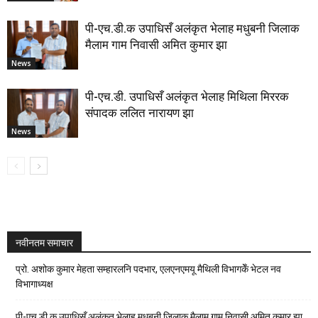
पी-एच.डी.क उपाधिसँ अलंकृत भेलाह मधुबनी जिलाक
मैलाम गाम निवासी अमित कुमार झा
News
पी-एच.डी. उपाधिसँ अलंकृत भेलाह मिथिला मिररक
संपादक ललित नारायण झा
News
नवीनतम समाचार
प्रो. अशोक कुमार मेहता सम्हारलनि पदभार, एलएनएमयू मैथिली विभागकेँ भेटल नव
विभागाध्यक्ष
पी-एच.डी.क उपाधिसँ अलंकृत भेलाह मधुबनी जिलाक मैलाम गाम निवासी अमित कुमार झा