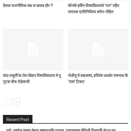
देशक राजनीतिक सब स खराब दौर ?
चीनकें हर्बिन विश्वद्यिालयमे ‘पाग’ पहिर
भारतक प्रतिनिधित्व करैत-रोहित
चंदा वसूली’क लेल बिहार विश्वविद्यालय मे दू
जेडीयू में कहकशां, हरिवंश आओर रामनाथ कें
गुटक बीच रोड़ेबाजी
‘रास’ टिकट
Recent Post
प्रो. अशोक कुमार मेहता सम्हारलनि पदभार, एलएनएमयू मैथिली विभागकेँ भेटल नव