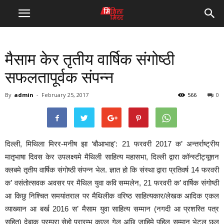
मैसाम केर तृतीय वार्षिक संगोष्ठी
सफलतापूर्वक संपन्न
By
admin
-
February 25, 2017
566
0
दिल्ली, मिथिला मिरर-मनीष झा ‘बौआभाइ’: 21 फरवरी 2017 क’ अन्तर्राष्ट्रीय
मातृभाषा दिवस केर उपलक्ष्यमे मैथिली साहित्य महासभा, दिल्ली द्वारा कॉन्स्टीट्यूशन
क्लबमे तृतीय वार्षिक संगोष्ठी संपन्न भेल. ज्ञात हो कि संस्था द्वारा प्रतिवर्ष 14 फरवरी
क’ वसंतोत्सवक अवसर पर मैथिल युवा कवि सम्मलेन, 21 फरवरी क’ वार्षिक संगोष्ठी
आ किछु निश्चित समयांतराल पर मैथिलीक वरिष्ठ साहित्यकार/लेखक आदिक एकल
व्याख्यान आ बर्ख 2016 स’ मैसाम युवा साहित्य सम्मान (नगदी आ प्रशस्ति पत्र
सहित) देबाक परम्परा सेहो प्रारम्भ कएल गेल अछि जाहिमे पहिल सम्मान भेटल छल