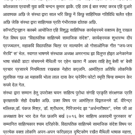
कोलकाता प्रवासी युवा कवि चन्दन कुमार झाकें. एहि ठाम ई बात स्पष्ट करब एहि दुआरे
आवश्यक अछि जे संस्था द्वारा साल भरि किछु नें किछु साहित्यिक गतिविधि चलैत रहैत
अछि जेकि संस्था द्वारा साहित्यक प्रति गंभीरताक द्योतक अछि.
कॉन्स्टीट्यूशन क्लबमे आयोजित एहि विशुद्ध साहित्यिक कार्यक्रममे वक्तव्य हेतु राखल
गेल विषय छल “विद्यापतिक साहित्यमे सामाजिक संदेश”. कार्यक्रमक शुभारम्भ दीप
प्रज्ज्वलन, महाकवि विद्यापतिक चित्र पर माल्यार्पण ओ गोसाओनिक गीत “जय-जय
भैरवि” स’ भेल. स्वागत भाषणमे संस्थाक अध्यक्ष अमरनाथ झा विलुप्त होइत अनेकानेक
भाषा संबंधी डाटा संचयनमे मैथिली पर एहेन खतरा नैं आबय ताहि हेतु बेसी स’ बेसी
प्रचार प्रसारमे नियमितता रखबाक नेहोरा कएलनि. आमंत्रित अतिथि लोकनिकें
तुलसिक गाछ आ महाकवि भोला लाल दास केर फ्रेमिंग फोटो स्मृति चिन्ह सम्मान केर
रूपमे देल गेल.
संस्था द्वारा सम्मान हेतु उपरोक्त चयन साहित्य पुरोधा संगहि प्रकृति संरक्षणक प्रति
कृतज्ञताकें सेहो देखबैत अछि. उक्त विषय पर आमंत्रित विद्वतजनमे डॉ. वीरेन्द्र
मल्लिक,डॉ. पंकज मिश्र, डॉ. श्रीधरम, गिरिजानंद झा “अर्धनारीश्वर”, रमेश जी आ
अध्यक्षता केर भार देल गेल छलनि बर्ख २०१६ केर साहित्य अकादमी पुरस्कार स’
सम्मानित साहित्यकार श्याम दरिहरेकें. विद्यापतिक साहित्यमे सामाजिक संदेश विषय पर
प्रत्येक वक्ता लोकनि अपन-अपन फरिछाएल दृष्टिकोण रखैत मैथिली भाषाक महत्ता,