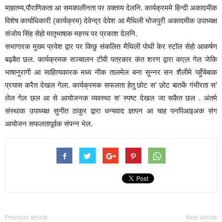
माहात्म्य,पौराणिकता आ समकालीनता पर वक्तव्य देलनि. कार्यक्रममे हिन्दी अकादमीक
विशेष कार्याधिकारी (कार्यक्रम) देवेन्द्र देवेश आ मैथिली भोजपुरी अकादमीक उपाध्यक्ष
संजोय सिंह सेहो मातृभाषाक महत्त्व पर प्रकाश देलनि.
सभागारक मुख्य प्रवेश द्वार पर किछु संकलित मैथिली पोथी केर स्टॉल सेहो आकर्षण
बढ़बैत छल. कार्यक्रमक सञ्चालन टीवी पत्रकार कंत शरण द्वारा कएल गेल जेकि
भाषानुरागी आ साहित्यकारक मध्य नीक तालमेल बना सुन्नर सन शैलीमे पहुँचेबाक
प्रयास करैत देखल गेला. कार्यक्रमक सफलता हेतु छोट स’ छोट बातकें गंभीरता स’
लेल गेल छल आ से आयोजनक व्यवस्था स’ स्पष्ट देखल जा सकैत छल . अंतमे
संस्थाक उपाध्यक्ष सुनीत ठाकुर द्वारा धन्यवाद ज्ञापन आ चाह पनपिआइअक संग
आयोजन सफलतापूर्वक संपन्न भेल.
Previous article
Next article