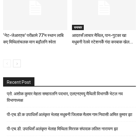
समाचार
‘नेट-जेआरएफ’ परीक्षामे 77’म स्थान लाबि
आदतसँ लाचार मैथिल, पान-गुटका खा
कए मिथिलांचलक मान बढ़ौलनि श्वेता
मधुबनी रेलवे स्टेशनकेँ गंदा करबाक खेल...
Recent Post
प्रो. अशोक कुमार मेहता सम्हारलनि पदभार, एलएनएमयू मैथिली विभागकेँ भेटल नव
विभागाध्यक्ष
पी-एच.डी.क उपाधिसँ अलंकृत भेलाह मधुबनी जिलाक मैलाम गाम निवासी अमित कुमार झा
पी-एच.डी. उपाधिसँ अलंकृत भेलाह मिथिला मिररक संपादक ललित नारायण झा