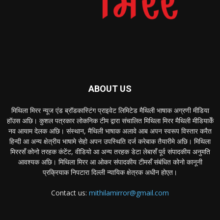
ABOUT US
मिथिला मिरर न्यूज एंड ब्रॉडकास्टिंग प्राइवेट लिमिटेड मैथिली भाषाक अग्रणी मीडिया
हॉउस अछि। कुशल पत्रकार लोकनिक टीम द्वारा संचालित मिथिला मिरर मैथिली मीडियाकेँ
नव आयाम देलक अछि। संस्थान, मैथिली भाषाक अलावे आब अपन स्वरूप विस्तार करैत
हिन्दी आ अन्य क्षेत्रीय भाषामे सेहो अपन उपस्थिति दर्ज करेबाक तैयारीमे अछि। मिथिला
मिररसँ कोनो तरहक कंटेंट, वीडियो आ अन्य तरहक डेटा लेबासँ पूर्व संपादकीय अनुमति
आवश्यक अछि। मिथिला मिरर आ ओकर संपादकीय टीमसँ संबंधित कोनो कानूनी
प्रक्रियाक निपटारा दिल्ली न्यायिक क्षेत्रक अधीन होएत।
Contact us:
mithilamirror@gmail.com