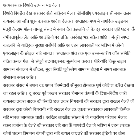
अव्यवस्थाक स्थिति उत्पन्न भऽ गेल।
स्थिति बिगड़ैत देख सरकार सेहो सक्रिय भेल। डीजीसीए एयरलाइन सँ जवाब तलब
कयलक आ जाँच शुरू करबाक आदेश देलक। सप्ताहक मध्य मे नागरिक उड्डयन
मंत्री के.राम मोहन नायडू संसद मे बयान दैत कहलनि जे केन्द्र सरकार एहि घटना केँ
गंभीरतापूर्वक लैत अछि आ इंडिगो पर उचित कार्रवाइ भऽ सकैत अछि। मंत्री स्पष्ट
कहलनि जे यात्रिक सुरक्षा सर्वाेपरि अछि आ एहन लापरवाही पर भविष्य मे कोनो
एयरलाइन केँ छोड़ल नहि जायत। सप्ताहक अंत तक एक उच्च-स्तरीय जाँच समिति
गठित कयल गेल, जे संपूर्ण घटनाक्रमक मूल्यांकन करत। धीरे-धीरे किछु उड़ान
सामान्य संचालन मे लौटल, मुदा स्थिति पूर्णरूपेण सामान्य होएबा मे समय लागबाक
संभावना बनल अछि।
सरकार संसद मे बयान दऽ अपन जिम्मेदारी सँ मुक्त होयबाक पूर्ण कोशिश करैत देखना
जा रहल अछि। दू बरख पूर्व जखन सरकार विमानन कंपनी केँ दिशा-निर्देश जारी
कयलक तकरा बादक की स्थिति छल तकर निगरानी की सरकार द्वारा राखल गेल? जँ
सरकार द्वारा कोनो निगरानी नहि राखल गेल तऽ एकरा सरकारक लापरवाही कियैक
नहि मानल जायबाक चाही। आखिर लाखोंक संख्या मे जे यात्रीगण परेशान भेलाह
तकर हर्जाना के देत? की सरकार एहि बात केँ गायरंटी देत जे भविष्य मे एहन तरहक
कोनो घटना विमानन कंपनी द्वारा नहि कयल जाएत? की सरकार इंडियो पर ठोस