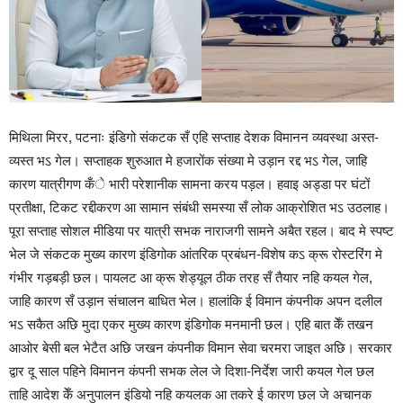
मिथिला मिरर, पटनाः इंडिगो संकटक सँ एहि सप्ताह देशक विमानन व्यवस्था अस्त-
व्यस्त भऽ गेल। सप्ताहक शुरुआत मे हजारोंक संख्या मे उड़ान रद्द भऽ गेल, जाहि
कारण यात्रीगण कँे भारी परेशानीक सामना करय पड़ल। हवाइ अड्डा पर घंटों
प्रतीक्षा, टिकट रद्दीकरण आ सामान संबंधी समस्या सँ लोक आक्रोशित भऽ उठलाह।
पूरा सप्ताह सोशल मीडिया पर यात्री सभक नाराजगी सामने अबैत रहल। बाद मे स्पष्ट
भेल जे संकटक मुख्य कारण इंडिगोक आंतरिक प्रबंधन-विशेष कऽ क्रू रोस्टरिंग मे
गंभीर गड़बड़ी छल। पायलट आ क्रू शेड्यूल ठीक तरह सँ तैयार नहि कयल गेल,
जाहि कारण सँ उड़ान संचालन बाधित भेल। हालांकि ई विमान कंपनीक अपन दलील
भऽ सकैत अछि मुदा एकर मुख्य कारण इंडिगोक मनमानी छल। एहि बात केँ तखन
आओर बेसी बल भेटैत अछि जखन कंपनीक विमान सेवा चरमरा जाइत अछि। सरकार
द्वार दू साल पहिने विमानन कंपनी सभक लेल जे दिशा-निर्देश जारी कयल गेल छल
ताहि आदेश केँ अनुपालन इंडियो नहि कयलक आ तकरे ई कारण छल जे अचानक