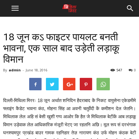
18 जून कऽ फाइटर पायलट बनती
भावना, एक साल बाद उड़ेती लड़ाकू
विमान
By
admin
-
June 18, 2016
547
0
दिल्ली-मिथिला मिररः 18 जून अर्थात शनिदिन हैदराबाद कें निकट वायुसेना एकेडमीमे
फ्लाइंग कैडेट भावना कंठ, मोहना सिंह आ अवनी चतुर्वेदी कें कमीशन देल जेतनि।
मिथिलाक लेल अहि सं बेसी खुशी गप्प आओर कि हैत जे मिथिलाक बेटीकें आब लड़ाकू
विमान उड़ेवाक लेल आधिकारिक मंजूरी भेटए जा रहलनि अछि। मूल रूप सं दरभंगाक
घनश्यामपुर प्रखंड बाउर गामक रहनिहार तेज़ नारायण कंठ उर्फ मोहन कंठक बेटी