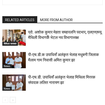
RELATED ARTICLES
MORE FROM AUTHOR
प्रो. अशोक कुमार मेहता सम्हारलनि पदभार, एलएनएमयू
मैथिली विभागकेँ भेटल नव विभागाध्यक्ष
मिथिला समाचार
पी-एच.डी.क उपाधिसँ अलंकृत भेलाह मधुबनी जिलाक
मैलाम गाम निवासी अमित कुमार झा
News
पी-एच.डी. उपाधिसँ अलंकृत भेलाह मिथिला मिररक
संपादक ललित नारायण झा
News