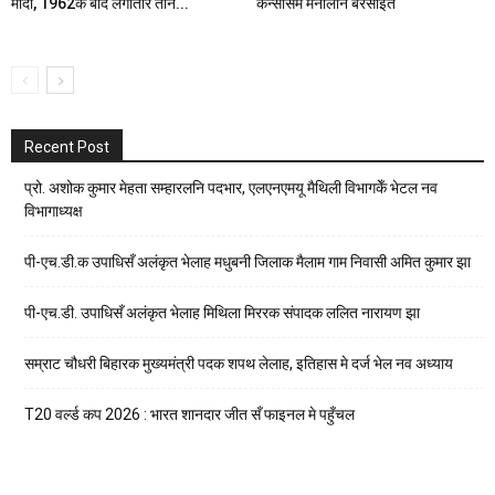
मोदी, 1962क बाद लगातार तीन...
केन्‍सासमे मनौलनि बरसाइत
Recent Post
प्रो. अशोक कुमार मेहता सम्हारलनि पदभार, एलएनएमयू मैथिली विभागकेँ भेटल नव
विभागाध्यक्ष
पी-एच.डी.क उपाधिसँ अलंकृत भेलाह मधुबनी जिलाक मैलाम गाम निवासी अमित कुमार झा
पी-एच.डी. उपाधिसँ अलंकृत भेलाह मिथिला मिररक संपादक ललित नारायण झा
सम्राट चौधरी बिहारक मुख्यमंत्री पदक शपथ लेलाह, इतिहास मे दर्ज भेल नव अध्याय
T20 वर्ल्ड कप 2026 : भारत शानदार जीत सँ फाइनल मे पहुँचल