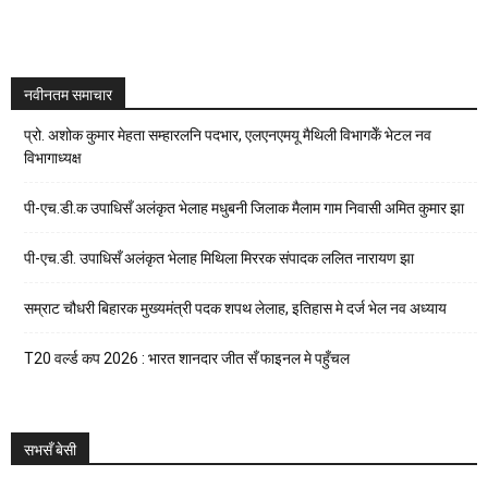
नवीनतम समाचार
प्रो. अशोक कुमार मेहता सम्हारलनि पदभार, एलएनएमयू मैथिली विभागकेँ भेटल नव
विभागाध्यक्ष
पी-एच.डी.क उपाधिसँ अलंकृत भेलाह मधुबनी जिलाक मैलाम गाम निवासी अमित कुमार झा
पी-एच.डी. उपाधिसँ अलंकृत भेलाह मिथिला मिररक संपादक ललित नारायण झा
सम्राट चौधरी बिहारक मुख्यमंत्री पदक शपथ लेलाह, इतिहास मे दर्ज भेल नव अध्याय
T20 वर्ल्ड कप 2026 : भारत शानदार जीत सँ फाइनल मे पहुँचल
सभसँ बेसी