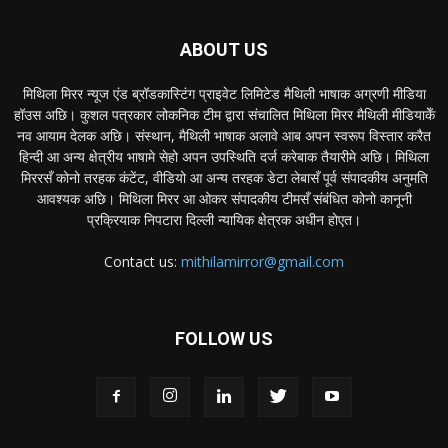
ABOUT US
मिथिला मिरर न्यूज एंड ब्रॉडकास्टिंग प्राइवेट लिमिटेड मैथिली भाषाक अग्रणी मीडिया
हॉउस अछि। कुशल पत्रकार लोकनिक टीम द्वारा संचालित मिथिला मिरर मैथिली मीडियाकेँ
नव आयाम देलक अछि। संस्थान, मैथिली भाषाक अलावे आब अपन स्वरूप विस्तार करैत
हिन्दी आ अन्य क्षेत्रीय भाषामे सेहो अपन उपस्थिति दर्ज करेबाक तैयारीमे अछि। मिथिला
मिररसँ कोनो तरहक कंटेंट, वीडियो आ अन्य तरहक डेटा लेबासँ पूर्व संपादकीय अनुमति
आवश्यक अछि। मिथिला मिरर आ ओकर संपादकीय टीमसँ संबंधित कोनो कानूनी
प्रक्रियाक निपटारा दिल्ली न्यायिक क्षेत्रक अधीन होएत।
Contact us:
mithilamirror@gmail.com
FOLLOW US