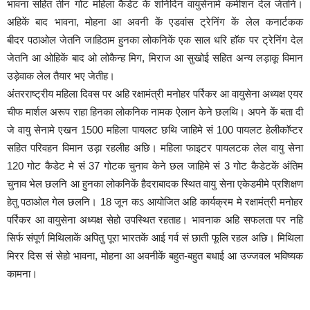
भावना सहित तीन गोट महिला कैडेट कें शनिदिन वायुसेनामे कमीशन देल जेतनि।
अहिकें बाद भावना, मोहना आ अवनी कें एडवांस ट्रेनिंग कें लेल कनार्टकक
बीदर पठाओल जेतनि जाहिठाम हुनका लोकनिकें एक साल धरि हाॅक पर ट्रेनिंग देल
जेतनि आ ओहिकें बाद ओ लोकैन्ह मिग, मिराज आ सुखोई सहित अन्य लड़ाकू विमान
उड़ेवाक लेल तैयार भए जेतीह।
अंतरराष्ट्रीय महिला दिवस पर अहि रक्षामंत्री मनोहर पर्रिकर आ वायुसेना अध्यक्ष एयर
चीफ मार्शल अरूप राहा हिनका लोकनिक नामक ऐलान केने छलथि। अपने कें बता दी
जे वायु सेनामे एखन 1500 महिला पायलट छथि जाहिमे सं 100 पायलट हेलीकाॅप्टर
सहित परिवहन विमान उड़ा रहलीह अछि। महिला फाइटर पायलटक लेल वायु सेना
120 गोट कैडेट मे सं 37 गोटक चुनाव केने छल जाहिमे सं 3 गोट कैडेटकें अंतिम
चुनाव भेल छलनि आ हुनका लोकनिकें हैदराबादक स्थित वायु सेना एकेडमीमे प्रशिक्षण
हेतु पठाओल गेल छलनि। 18 जून कऽ आयोजित अहि कार्यक्रम मे रक्षामंत्री मनोहर
पर्रिकर आ वायुसेना अध्यक्ष सेहो उपस्थित रहताह। भावनाक अहि सफलता पर नहि
सिर्फ संपूर्ण मिथिलाकें अपितु पूरा भारतकें आई गर्व सं छाती फूलि रहल अछि। मिथिला
मिरर दिस सं सेहो भावना, मोहना आ अवनीकें बहुत-बहुत बधाई आ उज्जवल भविष्यक
कामना।