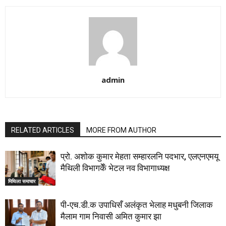
admin
RELATED ARTICLES
MORE FROM AUTHOR
प्रो. अशोक कुमार मेहता सम्हारलनि पदभार, एलएनएमयू
मैथिली विभागकेँ भेटल नव विभागाध्यक्ष
मिथिला समाचार
पी-एच.डी.क उपाधिसँ अलंकृत भेलाह मधुबनी जिलाक
मैलाम गाम निवासी अमित कुमार झा