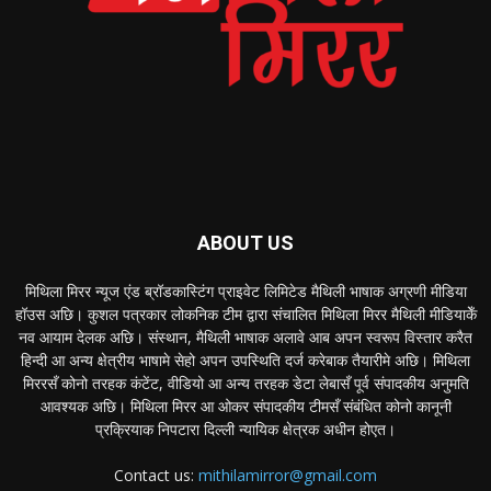
ABOUT US
मिथिला मिरर न्यूज एंड ब्रॉडकास्टिंग प्राइवेट लिमिटेड मैथिली भाषाक अग्रणी मीडिया
हॉउस अछि। कुशल पत्रकार लोकनिक टीम द्वारा संचालित मिथिला मिरर मैथिली मीडियाकेँ
नव आयाम देलक अछि। संस्थान, मैथिली भाषाक अलावे आब अपन स्वरूप विस्तार करैत
हिन्दी आ अन्य क्षेत्रीय भाषामे सेहो अपन उपस्थिति दर्ज करेबाक तैयारीमे अछि। मिथिला
मिररसँ कोनो तरहक कंटेंट, वीडियो आ अन्य तरहक डेटा लेबासँ पूर्व संपादकीय अनुमति
आवश्यक अछि। मिथिला मिरर आ ओकर संपादकीय टीमसँ संबंधित कोनो कानूनी
प्रक्रियाक निपटारा दिल्ली न्यायिक क्षेत्रक अधीन होएत।
Contact us:
mithilamirror@gmail.com