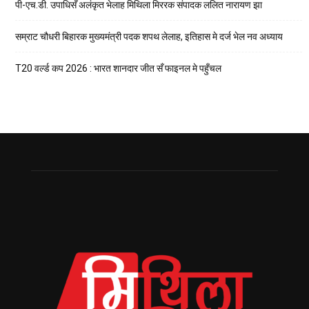
पी-एच.डी. उपाधिसँ अलंकृत भेलाह मिथिला मिररक संपादक ललित नारायण झा
सम्राट चौधरी बिहारक मुख्यमंत्री पदक शपथ लेलाह, इतिहास मे दर्ज भेल नव अध्याय
T20 वर्ल्ड कप 2026 : भारत शानदार जीत सँ फाइनल मे पहुँचल