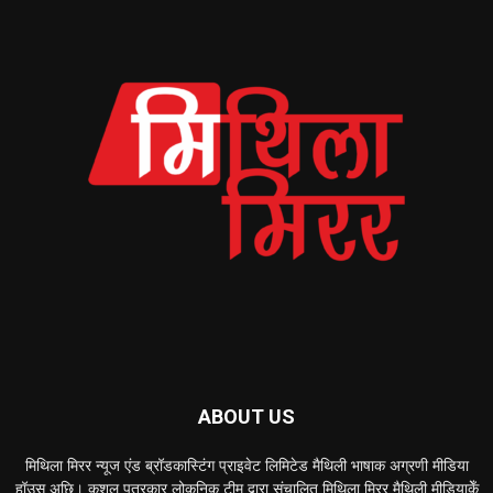
ABOUT US
मिथिला मिरर न्यूज एंड ब्रॉडकास्टिंग प्राइवेट लिमिटेड मैथिली भाषाक अग्रणी मीडिया
हॉउस अछि। कुशल पत्रकार लोकनिक टीम द्वारा संचालित मिथिला मिरर मैथिली मीडियाकेँ