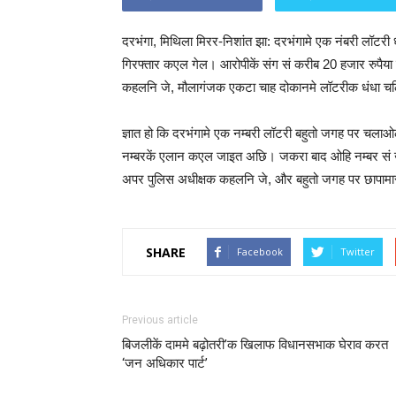
दरभंगा, मिथिला मिरर-निशांत झा: दरभंगामे एक नंबरी लॉटरी
गिरफ्तार कएल गेल। आरोपीकें संग सं करीब 20 हजार रुप
कहलनि जे, मौलागंजक एकटा चाह दोकानमे लॉटरीक धंधा 
ज्ञात हो कि दरभंगामे एक नम्बरी लॉटरी बहुतो जगह पर चल
नम्बरकें एलान कएल जाइत अछि। जकरा बाद ओहि नम्बर सं
अपर पुलिस अधीक्षक कहलनि जे, और बहुतो जगह पर छापा
SHARE
Facebook
Twitter
Previous article
बिजलीकें दाममे बढ़ोतरी’क खिलाफ विधानसभाक घेराव करत
‘जन अधिकार पार्ट’