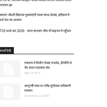
पी-एच.डी. उपाधिसँ अलंकृत भेलाह मिथिला मिररक संपादक ललित
नारायण झा
सम्राट चौधरी बिहारक मुख्यमंत्री पदक शपथ लेलाह, इतिहास मे
दर्ज भेल नव अध्याय
T20 वर्ल्ड कप 2026 : भारत शानदार जीत सँ फाइनल मे पहुँचल
सभसँ बेसी
पंचतत्व मे विलीन भेलाह राजदेव, डीजीपी सं
भेंट करत पत्रकार संघ
May 14, 2016
कानूनकेँ ताक पर राखि सुनौलक तालिबानी
फरमान
December 25, 2018