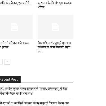
लनि नव इतिहास, एक पारी मे...
प्रशासन देलनि मांग पूरा करबाक
भरोसा
ना मेट्रो परियोजना के एकटा
विश्व मैथिल संघ बुराड़ी धूम-धाम
र झटका
सं मनौलक छठम विद्यापति स्मृति
पर्व...
Recent Post
प्रो. अशोक कुमार मेहता सम्हारलनि पदभार, एलएनएमयू मैथिली
विभागकेँ भेटल नव विभागाध्यक्ष
पी-एच.डी.क उपाधिसँ अलंकृत भेलाह मधुबनी जिलाक मैलाम गाम