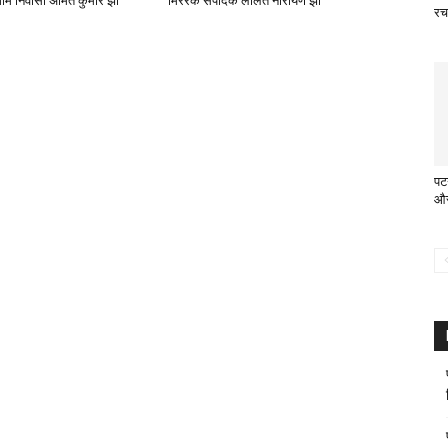
ाम निवासी अमित कुमार झा
मिररक संपादक ललित नारायण झा
रच
पट
औ