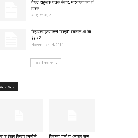
केएल राहुलक शतक बेकार, भारत एक रन सं
हारल
August 28, 2016
बिहारक मुख्यमंत्री ‘‘मांझी’’ बकलेल आ कि
हेहड़?
November 14, 2014
Load more
चटर-पटर
ना’क ईशान किशन रणजी मे
विधायक गामी‘क अनशन खत्म,