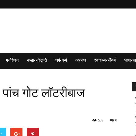
मनोरंजन
कला-संस्कृति
धर्म-कर्म
अपराध
स्वास्थ्य-सौंदर्य
भाषा-सा
 पांच गोट लॉटरीबाज
538
0
er