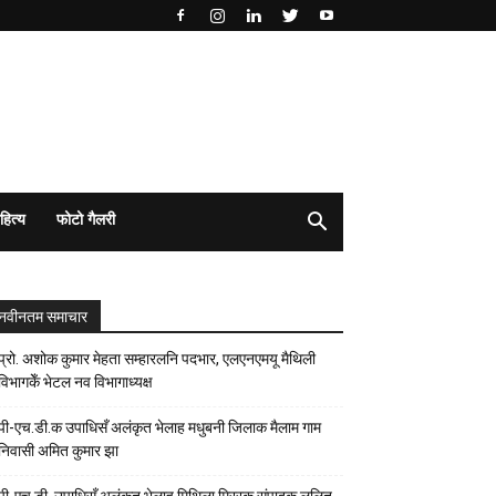
हित्य
फोटो गैलरी
नवीनतम समाचार
प्रो. अशोक कुमार मेहता सम्हारलनि पदभार, एलएनएमयू मैथिली
विभागकेँ भेटल नव विभागाध्यक्ष
पी-एच.डी.क उपाधिसँ अलंकृत भेलाह मधुबनी जिलाक मैलाम गाम
निवासी अमित कुमार झा