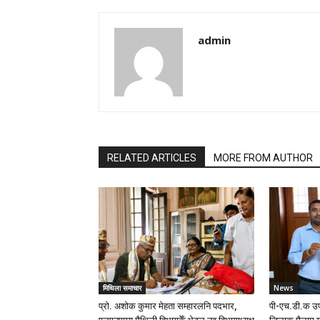
admin
RELATED ARTICLES
MORE FROM AUTHOR
मिथिला समाचार
News
प्रो. अशोक कुमार मेहता सम्हारलनि पदभार,
पी-एच.डी.क उप