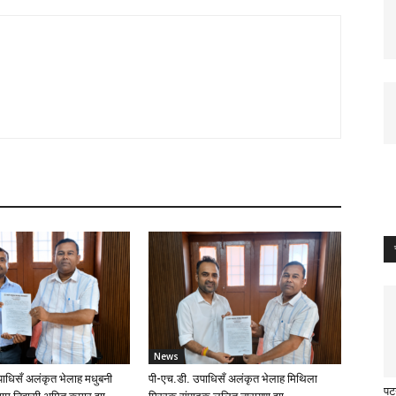
News
ाधिसँ अलंकृत भेलाह मधुबनी
पी-एच.डी. उपाधिसँ अलंकृत भेलाह मिथिला
पट