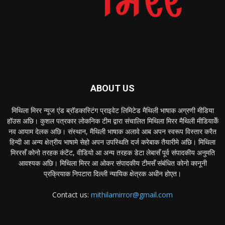
ABOUT US
मिथिला मिरर न्यूज एंड ब्रॉडकास्टिंग प्राइवेट लिमिटेड मैथिली भाषाक अग्रणी मीडिया
हॉउस अछि। कुशल पत्रकार लोकनिक टीम द्वारा संचालित मिथिला मिरर मैथिली मीडियाकेँ
नव आयाम देलक अछि। संस्थान, मैथिली भाषाक अलावे आब अपन स्वरूप विस्तार करैत
हिन्दी आ अन्य क्षेत्रीय भाषामे सेहो अपन उपस्थिति दर्ज करेबाक तैयारीमे अछि। मिथिला
मिररसँ कोनो तरहक कंटेंट, वीडियो आ अन्य तरहक डेटा लेबासँ पूर्व संपादकीय अनुमति
आवश्यक अछि। मिथिला मिरर आ ओकर संपादकीय टीमसँ संबंधित कोनो कानूनी
प्रक्रियाक निपटारा दिल्ली न्यायिक क्षेत्रक अधीन होएत।
Contact us:
mithilamirror@gmail.com