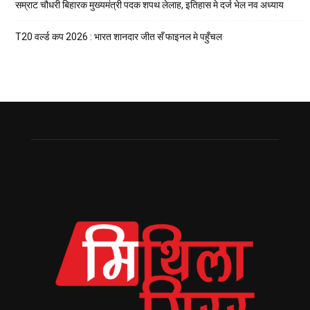
सम्राट चौधरी बिहारक मुख्यमंत्री पदक शपथ लेलाह, इतिहास मे दर्ज भेल नव अध्याय
T20 वर्ल्ड कप 2026 : भारत शानदार जीत सँ फाइनल मे पहुँचल