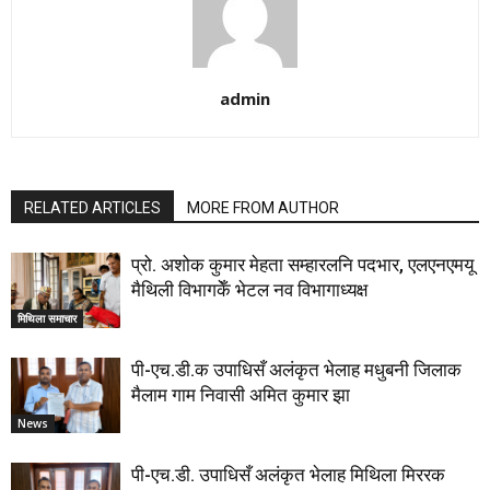
admin
RELATED ARTICLES
MORE FROM AUTHOR
प्रो. अशोक कुमार मेहता सम्हारलनि पदभार, एलएनएमयू
मैथिली विभागकेँ भेटल नव विभागाध्यक्ष
मिथिला समाचार
पी-एच.डी.क उपाधिसँ अलंकृत भेलाह मधुबनी जिलाक
मैलाम गाम निवासी अमित कुमार झा
News
पी-एच.डी. उपाधिसँ अलंकृत भेलाह मिथिला मिररक