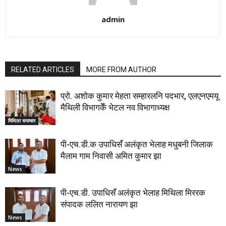
admin
RELATED ARTICLES
MORE FROM AUTHOR
प्रो. अशोक कुमार मेहता सम्हारलनि पदभार, एलएनएमयू
मैथिली विभागकेँ भेटल नव विभागाध्यक्ष
मिथिला समाचार
पी-एच.डी.क उपाधिसँ अलंकृत भेलाह मधुबनी जिलाक
मैलाम गाम निवासी अमित कुमार झा
News
पी-एच.डी. उपाधिसँ अलंकृत भेलाह मिथिला मिररक
संपादक ललित नारायण झा
News