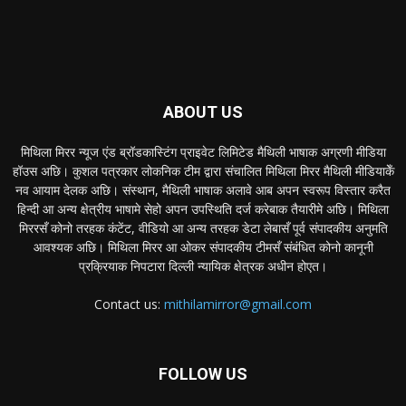
ABOUT US
मिथिला मिरर न्यूज एंड ब्रॉडकास्टिंग प्राइवेट लिमिटेड मैथिली भाषाक अग्रणी मीडिया
हॉउस अछि। कुशल पत्रकार लोकनिक टीम द्वारा संचालित मिथिला मिरर मैथिली मीडियाकेँ
नव आयाम देलक अछि। संस्थान, मैथिली भाषाक अलावे आब अपन स्वरूप विस्तार करैत
हिन्दी आ अन्य क्षेत्रीय भाषामे सेहो अपन उपस्थिति दर्ज करेबाक तैयारीमे अछि। मिथिला
मिररसँ कोनो तरहक कंटेंट, वीडियो आ अन्य तरहक डेटा लेबासँ पूर्व संपादकीय अनुमति
आवश्यक अछि। मिथिला मिरर आ ओकर संपादकीय टीमसँ संबंधित कोनो कानूनी
प्रक्रियाक निपटारा दिल्ली न्यायिक क्षेत्रक अधीन होएत।
Contact us:
mithilamirror@gmail.com
FOLLOW US