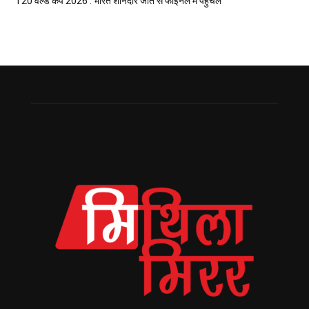
T20 वर्ल्ड कप 2026 : भारत शानदार जीत सँ फाइनल मे पहुँचल