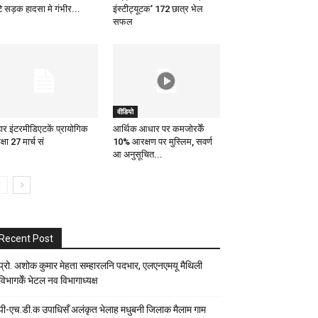
टे सड़क हादसा मे गंभीर...
इंस्टीट्यूटक’ 172 छात्र भेल
सफल
वीडियो
हार इंटरमीडिएटकें प्रायोगिक
आर्थिक आधार पर कमजोरकेँ
क्षा 27 मार्च सं
10% आरक्षण पर मुस्लिम, सवर्ण
आ अनुसूचित...
Recent Post
प्रो. अशोक कुमार मेहता सम्हारलनि पदभार, एलएनएमयू मैथिली
विभागकेँ भेटल नव विभागाध्यक्ष
पी-एच.डी.क उपाधिसँ अलंकृत भेलाह मधुबनी जिलाक मैलाम गाम