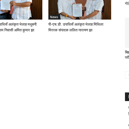
गो
News
ाधिसँ अलंकृत भेलाह मधुबनी
पी-एच.डी. उपाधिसँ अलंकृत भेलाह मिथिला
ाम निवासी अमित कुमार झा
मिररक संपादक ललित नारायण झा
बि
परी