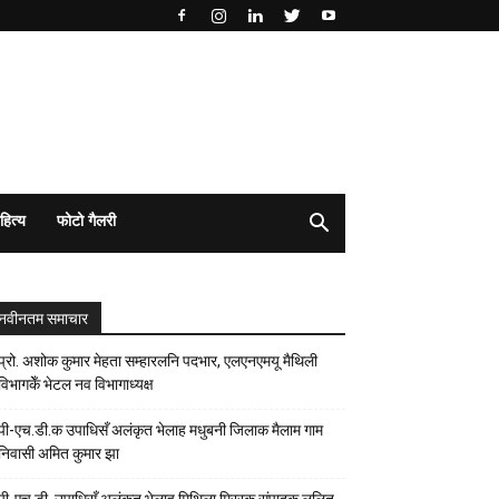
हित्य
फोटो गैलरी
नवीनतम समाचार
प्रो. अशोक कुमार मेहता सम्हारलनि पदभार, एलएनएमयू मैथिली
विभागकेँ भेटल नव विभागाध्यक्ष
पी-एच.डी.क उपाधिसँ अलंकृत भेलाह मधुबनी जिलाक मैलाम गाम
निवासी अमित कुमार झा