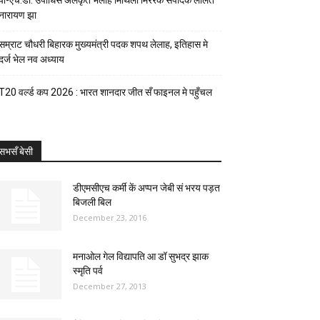
पी-एच.डी. उपाधिसँ अलंकृत भेलाह मिथिला मिररक संपादक ललित
नारायण झा
सम्राट चौधरी बिहारक मुख्यमंत्री पदक शपथ लेलाह, इतिहास मे
दर्ज भेल नव अध्याय
T20 वर्ल्ड कप 2026 : भारत शानदार जीत सँ फाइनल मे पहुँचल
सभसँ बेसी
डीएमसीएच कर्मी कें अप्पन जेबी सं भरय पड़त
बिजली बिल
December 23, 2016
मनाओल गेल विद्यापति आ डॉ सुभद्र झाक
स्मृति पर्व
December 27, 2013