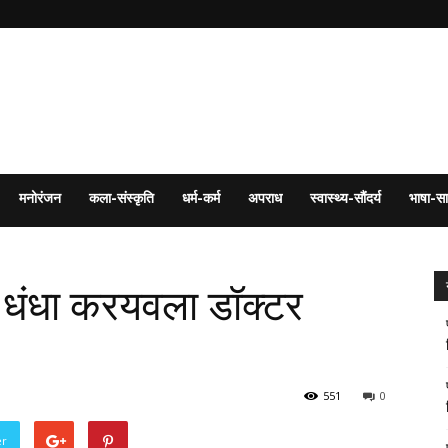
मनोरंजन
कला-संस्कृति
धर्म-कर्म
अपराध
स्वास्थ्य-सौंदर्य
भाषा-सा
 धंधा करयवला डॉक्टर
551
0
er