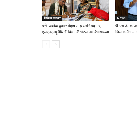
मिथिला समाचार
News
प्रो. अशोक कुमार मेहता सम्हारलनि पदभार,
पी-एच.डी.क उप
एलएनएमयू मैथिली विभागकेँ भेटल नव विभागाध्यक्ष
जिलाक मैलाम ग