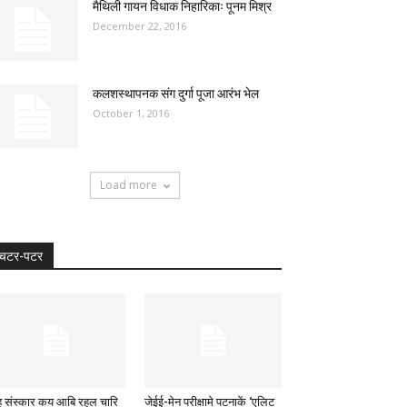
मैथिली गायन विधाक निहारिकाः पूनम मिश्र
December 22, 2016
कलशस्थापनक संग दुर्गा पूजा आरंभ भेल
October 1, 2016
Load more
चटर-पटर
ह संस्कार कय आबि रहल चारि
जेईई-मेन परीक्षामे पटनाकें ‘एलिट