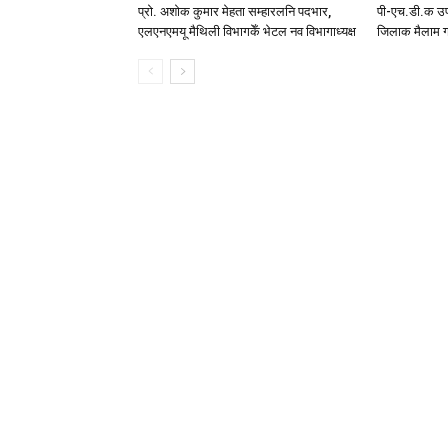
प्रो. अशोक कुमार मेहता सम्हारलनि पदभार,
पी-एच.डी.क उप
एलएनएमयू मैथिली विभागकेँ भेटल नव विभागाध्यक्ष
जिलाक मैलाम ग