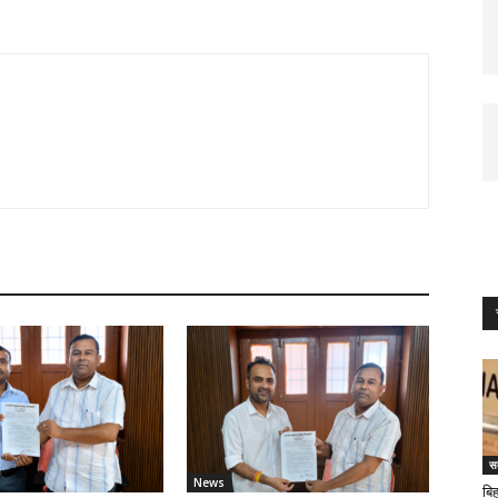
स
News
बि