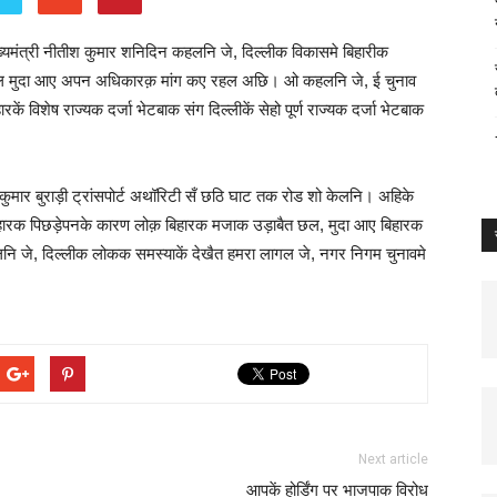
ुख्यमंत्री नीतीश कुमार शनिदिन कहलनि जे, दिल्लीक विकासमे बिहारीक
ि छल मुदा आए अपन अधिकारक़ मांग कए रहल अछि। ओ कहलनि जे, ई चुनाव
 विशेष राज्यक दर्जा भेटबाक संग दिल्लीकें सेहो पूर्ण राज्यक दर्जा भेटबाक
 कुमार बुराड़ी ट्रांसपोर्ट अथॉरिटी सँ छठि घाट तक रोड शो केलनि। अहिके
े बिहारक पिछड़ेपनके कारण लोक़ बिहारक मजाक उड़ाबैत छल, मुदा आए बिहारक
ि जे, दिल्लीक लोकक समस्याकें देखैत हमरा लागल जे, नगर निगम चुनावमे
Next article
आपकें होर्डिंग पर भाजपाक विरोध