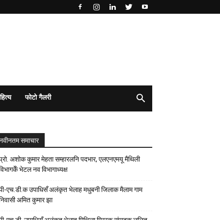
हित्य
फोटो गैलरी
नवीनतम समाचार
प्रो. अशोक कुमार मेहता सम्हारलनि पदभार, एलएनएमयू मैथिली
विभागकेँ भेटल नव विभागाध्यक्ष
पी-एच.डी.क उपाधिसँ अलंकृत भेलाह मधुबनी जिलाक मैलाम गाम
निवासी अमित कुमार झा