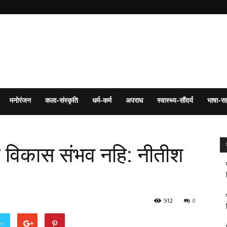
मनोरंजन
कला-संस्कृति
धर्म-कर्म
अपराध
स्वास्थ्य-सौंदर्य
भाषा-सा
ीक विकास संभव नहि: नीतीश
512
0
er