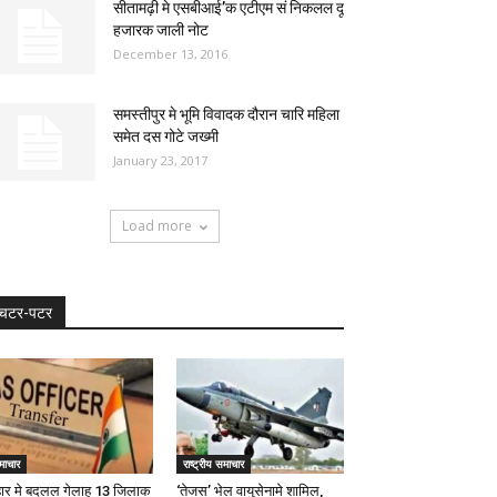
सीतामढ़ी मे एसबीआई’क एटीएम सं निकलल दू
हजारक जाली नोट
December 13, 2016
समस्तीपुर मे भूमि विवादक दौरान चारि महिला
समेत दस गोटे जख्मी
January 23, 2017
Load more
चटर-पटर
माचार
राष्ट्रीय समाचार
हार मे बदलल गेलाह 13 जिलाक
‘तेजस’ भेल वायुसेनामे शामिल,