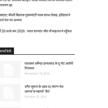
पी-एच.डी. उपाधिसँ अलंकृत भेलाह मिथिला मिररक संपादक ललित
नारायण झा
सम्राट चौधरी बिहारक मुख्यमंत्री पदक शपथ लेलाह, इतिहास मे
दर्ज भेल नव अध्याय
T20 वर्ल्ड कप 2026 : भारत शानदार जीत सँ फाइनल मे पहुँचल
सभसँ बेसी
पत्रकार धर्मेन्द्र हत्याकांड के दू गोट आरोपी
गिरफ्तार
November 15, 2016
उगैत सुरूज के अघ्र्य दऽ संपन्न भेल
आस्था‘क महापर्व ‘छैठ’
October 31, 2014