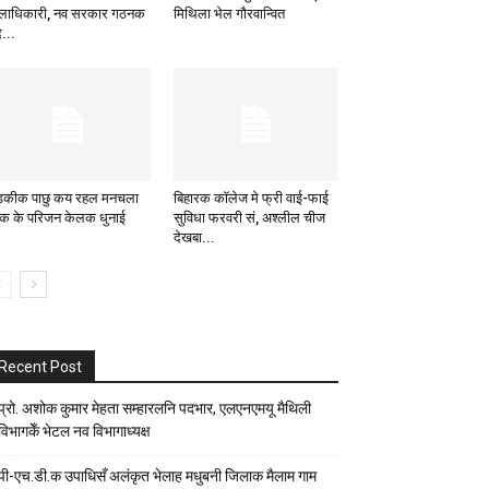
लाधिकारी, नव सरकार गठनक
मिथिला भेल गौरवान्वित
...
कीक पाछु कय रहल मनचला
बिहारक कॉलेज मे फ्री वाई-फाई
वक के परिजन केलक धुनाई
सुविधा फरवरी सं, अश्लील चीज
देखबा...
Recent Post
प्रो. अशोक कुमार मेहता सम्हारलनि पदभार, एलएनएमयू मैथिली
विभागकेँ भेटल नव विभागाध्यक्ष
पी-एच.डी.क उपाधिसँ अलंकृत भेलाह मधुबनी जिलाक मैलाम गाम