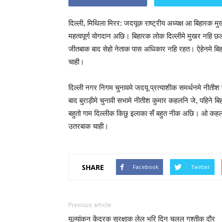
दिल्ली, मिथिला मिरर: जदयूक राष्ट्रीय अध्यक्ष आ बिहारक म
महत्वपूर्ण योगदान अछि। बिहारक लोक दिल्लीमे मुखर नह
जीतबाक बाद सेहो नेताक पास अधिकार नहि रहत। ऐहेनमे बिहारकें
चाही।
दिल्ली नगर निगम चुनावमे जदयू प्रत्याशीक समर्थनमे नीतीश
बाद बुराड़ीमे चुनावी सभामे नीतीश कुमार कहलनि जे, पहिन
बहुतो गाम दिल्लीक किछु इलाका सँ बहुत नीक अछि। ओ कहलन
उतरबाक चाही।
SHARE
Facebook
Twitter
Previous article
मूल्यांकन केंद्रक सुरक्षाक लेल भरि दिन चलल गश्तीक दौर