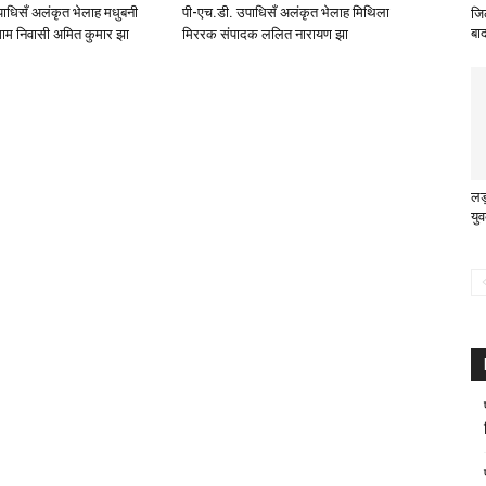
ाधिसँ अलंकृत भेलाह मधुबनी
पी-एच.डी. उपाधिसँ अलंकृत भेलाह मिथिला
जि
बाद
ाम निवासी अमित कुमार झा
मिररक संपादक ललित नारायण झा
लड़
यु