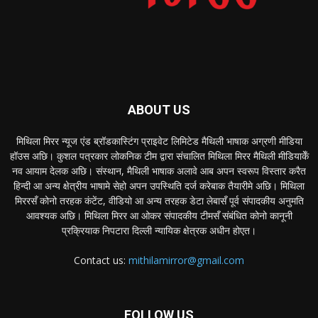
ABOUT US
मिथिला मिरर न्यूज एंड ब्रॉडकास्टिंग प्राइवेट लिमिटेड मैथिली भाषाक अग्रणी मीडिया
हॉउस अछि। कुशल पत्रकार लोकनिक टीम द्वारा संचालित मिथिला मिरर मैथिली मीडियाकेँ
नव आयाम देलक अछि। संस्थान, मैथिली भाषाक अलावे आब अपन स्वरूप विस्तार करैत
हिन्दी आ अन्य क्षेत्रीय भाषामे सेहो अपन उपस्थिति दर्ज करेबाक तैयारीमे अछि। मिथिला
मिररसँ कोनो तरहक कंटेंट, वीडियो आ अन्य तरहक डेटा लेबासँ पूर्व संपादकीय अनुमति
आवश्यक अछि। मिथिला मिरर आ ओकर संपादकीय टीमसँ संबंधित कोनो कानूनी
प्रक्रियाक निपटारा दिल्ली न्यायिक क्षेत्रक अधीन होएत।
Contact us:
mithilamirror@gmail.com
FOLLOW US