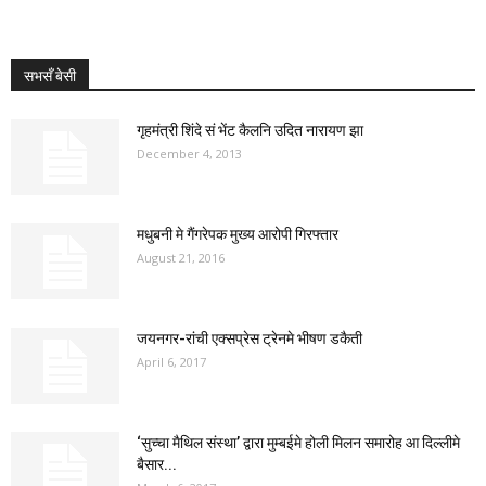
सभसँ बेसी
गृहमंत्री शिंदे सं भेंट कैलनि उदित नारायण झा
December 4, 2013
मधुबनी मे गैंगरेपक मुख्य आरोपी गिरफ्तार
August 21, 2016
जयनगर-रांची एक्सप्रेस ट्रेनमे भीषण डकैती
April 6, 2017
‘सुच्चा मैथिल संस्था’ द्वारा मुम्बईमे होली मिलन समारोह आ दिल्लीमे
बैसार...