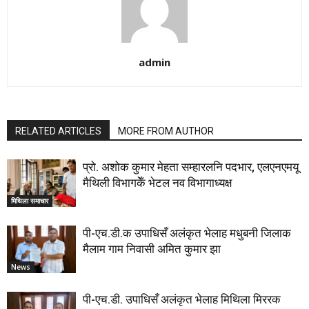
admin
RELATED ARTICLES
MORE FROM AUTHOR
प्रो. अशोक कुमार मेहता सम्हारलनि पदभार, एलएनएमयू
मैथिली विभागकेँ भेटल नव विभागाध्यक्ष
मिथिला समाचार
पी-एच.डी.क उपाधिसँ अलंकृत भेलाह मधुबनी जिलाक
मैलाम गाम निवासी अमित कुमार झा
News
पी-एच.डी. उपाधिसँ अलंकृत भेलाह मिथिला मिररक