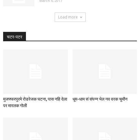
March 6, 2017
Load more
चटर-पटर
मुजफ्फरपुरमे रोडरेजक घटना, पास नहि देला
धूम-धाम सं संपन्न भेल नव वरक चुमौन
पर मारलक गोली