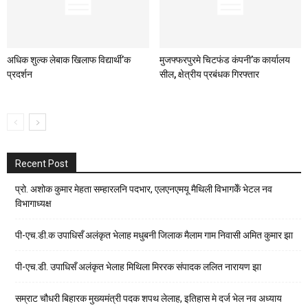
अधिक शुल्क लेबाक खिलाफ विद्यार्थी’क
मुजफ्फरपुरमे चिटफंड कंपनी’क कार्यालय
प्रदर्शन
सील, क्षेत्रीय प्रबंधक गिरफ्तार
Recent Post
प्रो. अशोक कुमार मेहता सम्हारलनि पदभार, एलएनएमयू मैथिली विभागकेँ भेटल नव
विभागाध्यक्ष
पी-एच.डी.क उपाधिसँ अलंकृत भेलाह मधुबनी जिलाक मैलाम गाम निवासी अमित कुमार झा
पी-एच.डी. उपाधिसँ अलंकृत भेलाह मिथिला मिररक संपादक ललित नारायण झा
सम्राट चौधरी बिहारक मुख्यमंत्री पदक शपथ लेलाह, इतिहास मे दर्ज भेल नव अध्याय