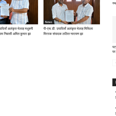
स्
News
ाधिसँ अलंकृत भेलाह मधुबनी
पी-एच.डी. उपाधिसँ अलंकृत भेलाह मिथिला
ाम निवासी अमित कुमार झा
मिररक संपादक ललित नारायण झा
पटन
पर