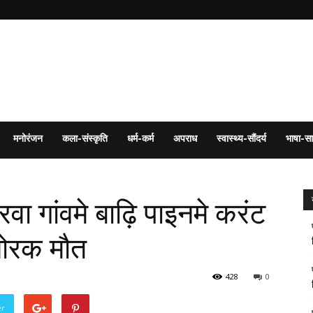
मनोरंजन
कला-संस्कृति
धर्म-कर्म
अपराध
स्वास्थ्य-सौंदर्य
भाषा-सा
हरवा गांवमे बाढ़ि पाइनमे करंट
शोरक मौत
428
0
er