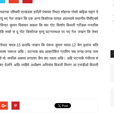
स्थानक पश्चिमी प्रखंडक हरौली पंचायत स्थित शोहरवा गांवमे बाढ़िक पाइन मे
त्यु भए गेल जखन कि एक अन्य किशोरक घायल अवस्थामे स्थानीय पीसीएचमे
िन्द्र कुमार दिवाकर कहला कि चार गोट किशोर बिजली ग्रीडक नजदीक
स्पर्श सं दू गोट किशोरक मृत्यु घटनास्थल पर भए गेल जखन कि तेसर
ेनीगोपाल यादव-15 छलथि जखन कि पंकज कुमार यादव-12 केर इलाज चलि
मे मातम पसरल अछि। घटनाक बाद आक्रोशित ग्रामिण सब जगह-जगह जाम
 मो. सफीक अहमद लगातार कैंप कए रहला अछि। अहि घटनाकें गंभीरता सं
त कए देलनि अछि जाहिमे अधीक्षण अभियंता बिजली विभाग आ एसडीओ बिजली