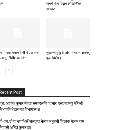
थान
गाममे भेल विद्वान लोकनि’क
जमघट
ा मे स्वाभिमान रैली मे एक मंच
सुख-समृद्धि दै छथि भगवान अनन्त,
 लालू, नीतीश आओर...
पूजा विशेष।
Recent Post
प्रो. अशोक कुमार मेहता सम्हारलनि पदभार, एलएनएमयू मैथिली
विभागकेँ भेटल नव विभागाध्यक्ष
पी-एच.डी.क उपाधिसँ अलंकृत भेलाह मधुबनी जिलाक मैलाम गाम
निवासी अमित कुमार झा