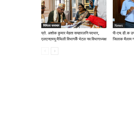
मिथिला समाचार
News
प्रो. अशोक कुमार मेहता सम्हारलनि पदभार,
पी-एच.डी.क उप
एलएनएमयू मैथिली विभागकेँ भेटल नव विभागाध्यक्ष
जिलाक मैलाम ग