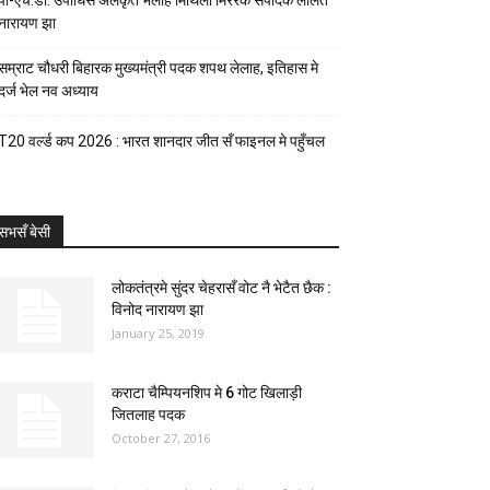
पी-एच.डी. उपाधिसँ अलंकृत भेलाह मिथिला मिररक संपादक ललित
नारायण झा
सम्राट चौधरी बिहारक मुख्यमंत्री पदक शपथ लेलाह, इतिहास मे
दर्ज भेल नव अध्याय
T20 वर्ल्ड कप 2026 : भारत शानदार जीत सँ फाइनल मे पहुँचल
सभसँ बेसी
लोकतंत्रमे सुंदर चेहरासँ वोट नै भेटैत छैक :
विनोद नारायण झा
January 25, 2019
कराटा चैम्पियनशिप मे 6 गोट खिलाड़ी
जितलाह पदक
October 27, 2016