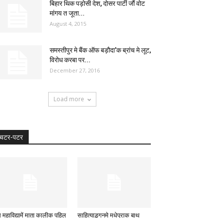
बिहार थिक पड़ोसी देश, दोसर पार्टी जौं वोट
मांगय त जूता...
August 4, 2015
समस्तीपुर मे बैंक ऑफ बड़ौदा’क ब्रांच मे लूट,
विरोध करबा पर...
December 27, 2016
Load more
चटर-पटर
 महाविद्यामें माता कालीक पहिल
साहित्याड़्गनमे मधेपूराक बाथ