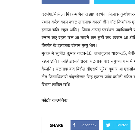
दरभंगा,मिथिला मिरर-मणिकांत झाः दरभंगा जिलाक कुश्वेश्वर
स्थान करैत काल करंट लगलाक कारणें तीन गोट किशोरक मृ
इलाज चलि रहल अछि। जिला आपदा प्रबंधन पदाधिकारी रव
स्नान कए रहल छल आ तखने तार टूटी कऽ खसल आ ओहिकें 
किशोर कें इलाजक दौरान मृत्यु भेल।
मृतक मे सुजीत कुमार यादव-16, लालगुलाब यादव-15, ब
रहल छनि। अहि हृदयविदारक घटनाक बाद समुच्चा गाम 
कैलनि। घटनाक बाद बिरौल डीएसपी सुरेश कुमार आ एसडीओ
लैत जिलाधिकारी चंद्रशेखर सिंह एकटा जांच कमेटी गठि
विभाग शामिल छथि।
फोटोः काल्पनिक
SHARE
Facebook
Twitter