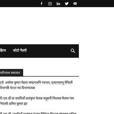
हित्य
फोटो गैलरी
नवीनतम समाचार
प्रो. अशोक कुमार मेहता सम्हारलनि पदभार, एलएनएमयू मैथिली
विभागकेँ भेटल नव विभागाध्यक्ष
पी-एच.डी.क उपाधिसँ अलंकृत भेलाह मधुबनी जिलाक मैलाम गाम
निवासी अमित कुमार झा