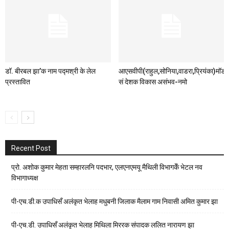
डॉ. बीरबल झा’क नाम पद्मश्री के लेल
आएसवीपी(राहुल,सोनिया,वाडरा,प्रियंका)मॉड
प्रस्तावित
सं देशक विकास असंभव-नमो
Recent Post
प्रो. अशोक कुमार मेहता सम्हारलनि पदभार, एलएनएमयू मैथिली विभागकेँ भेटल नव
विभागाध्यक्ष
पी-एच.डी.क उपाधिसँ अलंकृत भेलाह मधुबनी जिलाक मैलाम गाम निवासी अमित कुमार झा
पी-एच.डी. उपाधिसँ अलंकृत भेलाह मिथिला मिररक संपादक ललित नारायण झा