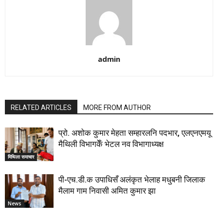
admin
RELATED ARTICLES
MORE FROM AUTHOR
प्रो. अशोक कुमार मेहता सम्हारलनि पदभार, एलएनएमयू
मैथिली विभागकेँ भेटल नव विभागाध्यक्ष
मिथिला समाचार
पी-एच.डी.क उपाधिसँ अलंकृत भेलाह मधुबनी जिलाक
मैलाम गाम निवासी अमित कुमार झा
News