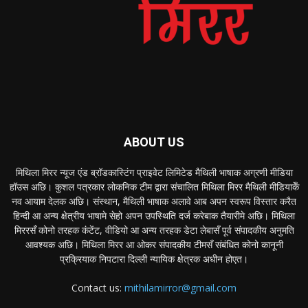
ABOUT US
मिथिला मिरर न्यूज एंड ब्रॉडकास्टिंग प्राइवेट लिमिटेड मैथिली भाषाक अग्रणी मीडिया
हॉउस अछि। कुशल पत्रकार लोकनिक टीम द्वारा संचालित मिथिला मिरर मैथिली मीडियाकेँ
नव आयाम देलक अछि। संस्थान, मैथिली भाषाक अलावे आब अपन स्वरूप विस्तार करैत
हिन्दी आ अन्य क्षेत्रीय भाषामे सेहो अपन उपस्थिति दर्ज करेबाक तैयारीमे अछि। मिथिला
मिररसँ कोनो तरहक कंटेंट, वीडियो आ अन्य तरहक डेटा लेबासँ पूर्व संपादकीय अनुमति
आवश्यक अछि। मिथिला मिरर आ ओकर संपादकीय टीमसँ संबंधित कोनो कानूनी
प्रक्रियाक निपटारा दिल्ली न्यायिक क्षेत्रक अधीन होएत।
Contact us:
mithilamirror@gmail.com