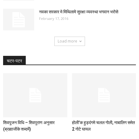
नवका सरकार मे मिथिलामे सुरक्षा व्यवस्था भगवान भरोसे
February 17, 2016
Load more
चटर-पटर
शिवपूजन विधि – शिवपुराण अनुसार
होली’क हुड़दंगमे चलल गोली, नाबालिग समेत
(ब्रह्माजीके शब्दमें)
2 गोटे घायल