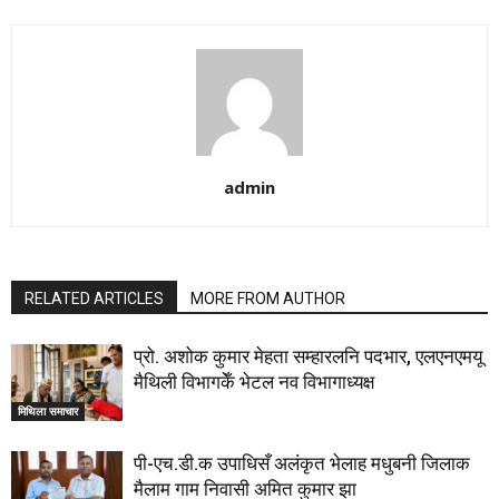
admin
RELATED ARTICLES
MORE FROM AUTHOR
प्रो. अशोक कुमार मेहता सम्हारलनि पदभार, एलएनएमयू
मैथिली विभागकेँ भेटल नव विभागाध्यक्ष
मिथिला समाचार
पी-एच.डी.क उपाधिसँ अलंकृत भेलाह मधुबनी जिलाक
मैलाम गाम निवासी अमित कुमार झा