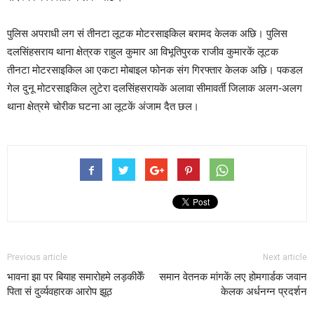
पुलिस अपराधी लग सं तीनटा लूटक मोटरसाइकिल बरामद केलक अछि। पुलिस
दलसिंहसराय थाना क्षेत्रक राहुल कुमार आ विभूतिपुरक राजीव कुमारकें लूटक
तीनटा मोटरसाइकिल आ एकटा मोबाइल फोनक संग गिरफ्तार केलक अछि। पकडल
गेल दुनू मोटरसाइकिल लुटेरा दलसिंहसरायकें अलावा सीमावर्ती जिलाक अलग-अलग
थाना क्षेत्रमे चोरीक घटना आ लूटकें अंजाम दैत छल।
Previous article
Next article
भावना झा पर बियाह समारोहमे लड़कीकेँ
समान वेतनक मांगकें लए होमगार्डक जवान
पिता सं दुर्व्यवहारक आरोप झूठ
केलक अर्धनग्न प्रदर्शन