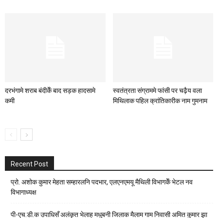
दरभंगामे शराब बंदीकेँ बाद सड़क हादसामे
स्वतंत्रता संग्राममे फांसी पर चढ़ैय वला
कमी
मिथिलाक पहिल क्रांतिकारीक नाम गुमनाम
Recent Post
प्रो. अशोक कुमार मेहता सम्हारलनि पदभार, एलएनएमयू मैथिली विभागकेँ भेटल नव
विभागाध्यक्ष
पी-एच.डी.क उपाधिसँ अलंकृत भेलाह मधुबनी जिलाक मैलाम गाम निवासी अमित कुमार झा