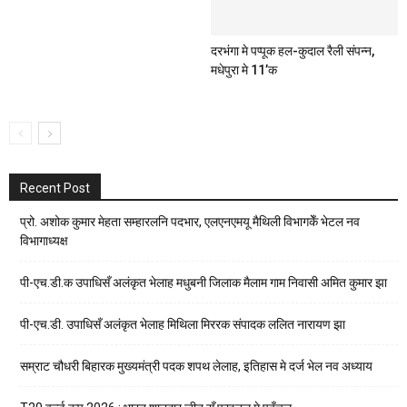
दरभंगा मे पप्पूक हल-कुदाल रैली संपन्न,
मधेपुरा मे 11’क
Recent Post
प्रो. अशोक कुमार मेहता सम्हारलनि पदभार, एलएनएमयू मैथिली विभागकेँ भेटल नव
विभागाध्यक्ष
पी-एच.डी.क उपाधिसँ अलंकृत भेलाह मधुबनी जिलाक मैलाम गाम निवासी अमित कुमार झा
पी-एच.डी. उपाधिसँ अलंकृत भेलाह मिथिला मिररक संपादक ललित नारायण झा
सम्राट चौधरी बिहारक मुख्यमंत्री पदक शपथ लेलाह, इतिहास मे दर्ज भेल नव अध्याय