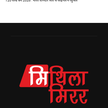
T20 वर्ल्ड कप 2026 : भारत शानदार जीत सँ फाइनल मे पहुँचल