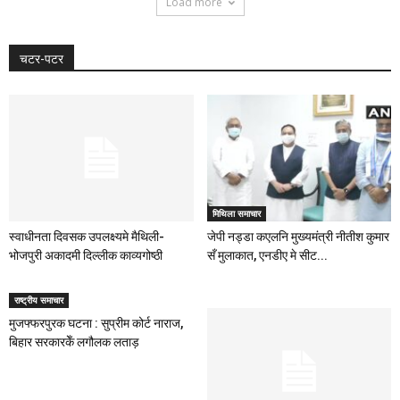
Load more
चटर-पटर
मिथिला समाचार
स्वाधीनता दिवसक उपलक्ष्यमे मैथिली-
जेपी नड्डा कएलनि मुख्यमंत्री नीतीश कुमार
भोजपुरी अकादमी दिल्लीक काव्यगोष्ठी
सँ मुलाकात, एनडीए मे सीट...
राष्ट्रीय समाचार
मुजफ्फरपुरक घटना : सुप्रीम कोर्ट नाराज,
बिहार सरकारकेँ लगौलक लताड़