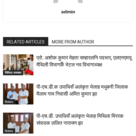
admin
RELATED ARTICLES
MORE FROM AUTHOR
प्रो. अशोक कुमार मेहता सम्हारलनि पदभार, एलएनएमयू
मैथिली विभागकेँ भेटल नव विभागाध्यक्ष
मिथिला समाचार
पी-एच.डी.क उपाधिसँ अलंकृत भेलाह मधुबनी जिलाक
मैलाम गाम निवासी अमित कुमार झा
News
पी-एच.डी. उपाधिसँ अलंकृत भेलाह मिथिला मिररक
संपादक ललित नारायण झा
News