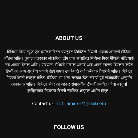
ABOUT US
मिथिला मिरर न्यूज एंड ब्रॉडकास्टिंग प्राइवेट लिमिटेड मैथिली भाषाक अग्रणी मीडिया
हॉउस अछि। कुशल पत्रकार लोकनिक टीम द्वारा संचालित मिथिला मिरर मैथिली मीडियाकेँ
नव आयाम देलक अछि। संस्थान, मैथिली भाषाक अलावे आब अपन स्वरूप विस्तार करैत
हिन्दी आ अन्य क्षेत्रीय भाषामे सेहो अपन उपस्थिति दर्ज करेबाक तैयारीमे अछि। मिथिला
मिररसँ कोनो तरहक कंटेंट, वीडियो आ अन्य तरहक डेटा लेबासँ पूर्व संपादकीय अनुमति
आवश्यक अछि। मिथिला मिरर आ ओकर संपादकीय टीमसँ संबंधित कोनो कानूनी
प्रक्रियाक निपटारा दिल्ली न्यायिक क्षेत्रक अधीन होएत।
Contact us:
mithilamirror@gmail.com
FOLLOW US