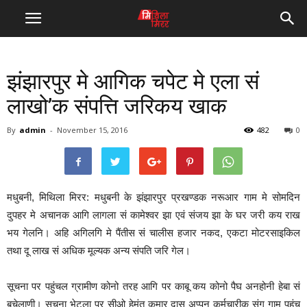
झंझारपुर मे आगिक चपेट मे एला सं
लाखो’क संपत्ति जरिकय खाक
By
admin
-
November 15, 2016
482
0
मधुबनी, मिथिला मिरर: मधुबनी के झंझारपुर प्रखण्डक नरूआर गाम मे सोमदिन
दुपहर मे अचानक आगि लागला सं कामेश्वर झा एवं संजय झा के घर जरी कय राख
भय गेलनि। अहि अगिलगि मे पैंतीस सं चालीस हजार नकद, एकटा मोटरसाइकिल
तथा दू लाख सं अधिक मूल्यक अन्य संपति जरि गेल।
सूचना पर पहुंचल ग्रामीण कोनो तरह आगि पर काबू कय कोनो पैघ अनहोनी हेबा सं
बचेलाणी। सूचना भेटला पर सीओ हेमंत कुमार दास अप्पन कर्मचारीक संग गाम पहुंच