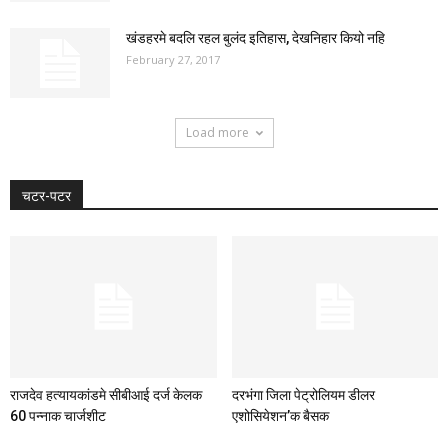
खंडहरमे बदलि रहल बुलंद इतिहास, देखनिहार कियो नहि
February 27, 2017
Load more
चटर-पटर
राजदेव हत्यायकांडमे सीबीआई दर्ज केलक
दरभंगा जिला पेट्रोलियम डीलर
60 पन्नाक चार्जशीट
एशोसियेशन’क बैसक