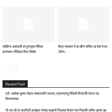
साहित्य अकादमी सं पुरस्कृत मैथिल
केंद्र सरकार मे हर 8’म सचिव आ देश मे हर
हस्ताक्षर-मिथिला मिरर विशेष
10’म...
Recent Post
प्रो. अशोक कुमार मेहता सम्हारलनि पदभार, एलएनएमयू मैथिली विभागकेँ भेटल नव
विभागाध्यक्ष
पी-एच.डी.क उपाधिसँ अलंकृत भेलाह मधुबनी जिलाक मैलाम गाम निवासी अमित कुमार झा