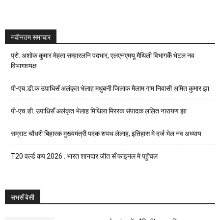
नवीनतम समाचार
प्रो. अशोक कुमार मेहता सम्हारलनि पदभार, एलएनएमयू मैथिली विभागकेँ भेटल नव
विभागाध्यक्ष
पी-एच.डी.क उपाधिसँ अलंकृत भेलाह मधुबनी जिलाक मैलाम गाम निवासी अमित कुमार झा
पी-एच.डी. उपाधिसँ अलंकृत भेलाह मिथिला मिररक संपादक ललित नारायण झा
सम्राट चौधरी बिहारक मुख्यमंत्री पदक शपथ लेलाह, इतिहास मे दर्ज भेल नव अध्याय
T20 वर्ल्ड कप 2026 : भारत शानदार जीत सँ फाइनल मे पहुँचल
सभसँ बेसी