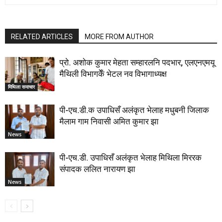
RELATED ARTICLES
MORE FROM AUTHOR
प्रो. अशोक कुमार मेहता सम्हारलनि पदभार, एलएनएमयू
मैथिली विभागकेँ भेटल नव विभागाध्यक्ष
मिथिला समाचार
पी-एच.डी.क उपाधिसँ अलंकृत भेलाह मधुबनी जिलाक
मैलाम गाम निवासी अमित कुमार झा
News
पी-एच.डी. उपाधिसँ अलंकृत भेलाह मिथिला मिररक
संपादक ललित नारायण झा
News