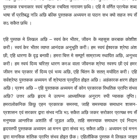
पुस्तकक रचनाकार स्वयं सृष्टिक रचयिता नारायण छथि। एहि मे वर्णित प्रत्येक शब्द
भाषा सँ प्रतिबद्ध नञि अछि बल्कि पुस्तकक अध्ययन वा पाठन सभ क्यो सहज रुप सँ
कऽ सकैत छथि ।
एहि पुस्तक मे लिखल अछि – स्वयं केर भीतर, जीवन कें महसुस करबाक कोशीश
करी। स्वयं केर भीतर व्याप्त आनंदक अनुभूति करी। हम स्वयं ईश्वरक श्रेष्ठ अंश
छी, एहि धारणा कें दृढ़ बनावी। हमरा चित्त मे सम्पूर्ण साम्राज्य स्थापित अछि, अनुभव
करी। हम स्वयं दिव्य चरित्र धारण करअ वाला जीवनक श्रेष्ठ स्वरुप छी एवं हमर
जीवन सभ प्रकार सँ दिव्य एवं भव्य अछि, एहि चिंतन कें सतत् मर्यादित करी। एहि
सर्वश्रेष्ठ पुस्तकक अध्ययन सँ श्रेष्ठता प्रमुदित होइत अछि। अहंकारक क्षरण होइत
अछि। प्रश्न अछि – एहि पुस्तकक अध्ययन सँ कोन प्रकारक स्थितिक प्राप्ति संभव
अछि? उत्तर अछि हृदय मे उत्पन्न आध्यात्मिक अनुराग रुपी प्यासक तृप्ति।
हमरालोकनिक किछु एहन प्रकारक समस्या, जाहि समस्याक समाधान शासन-
प्रशासन एवं सरकार द्वारा संभव नञि भऽ सकैत अछि जकर सरोकार प्रत्यक्ष रुप सँ
मनुष्यक आन्तरिक अशांति सँ जुड़ल अछि, ताहि समस्याक समाधान एवं निदान
हृदयरुपी पुस्तकक अध्ययन आ मनन द्वारा संभव भऽ सकैत अछि। अध्ययन एवं मनन
द्वारा मानसिक शांतिक प्राप्ति संभव होइत छैक। एहिलौकिक पुस्तक मे लिखल जाइत