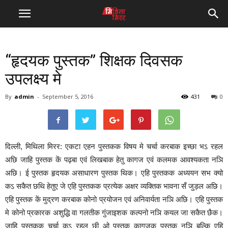
“हृदयक पुस्तक” शिक्षक दिवसक
उपलक्ष्य मे
By
admin
-
September 5, 2016
431
0
दिल्ली, मिथिला मिरर: एकटा एहन पुस्तकक विषय मे चर्चा करबाक इच्छा भऽ रहल
अछि जाहि पुस्तक कें पढ़बा एवं लिखबाक हेतु कागज एवं कलमक आवश्यकता नञि
अछि। ई पुस्तक हृदयक असाधारण पुस्तक थिक। एहि पुस्तकक अध्ययन सभ क्यो
कऽ सकैत छथि हेतुए जे एहि पुस्तकक प्रत्येक अक्षर व्यक्तिक भावना सँ जुड़ल अछि।
एहि पुस्तक कें मुद्रण करबाक कोनो प्रयोजन एवं अनिवार्यता नञि अछि। एहि पुस्तक
मे कोनो प्रकारक अशुद्धि वा गलतीक गुंजाइशक कल्पनो नञि कयल जा सकैत छैक।
जाहि पुस्तकक चर्चा कऽ रहल छी ओ पुस्तक कागजक पुस्तक नञि बल्कि एहि