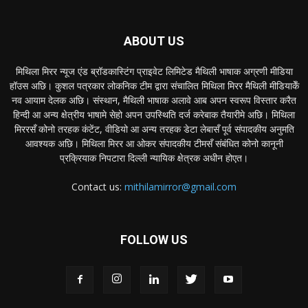
ABOUT US
मिथिला मिरर न्यूज एंड ब्रॉडकास्टिंग प्राइवेट लिमिटेड मैथिली भाषाक अग्रणी मीडिया
हॉउस अछि। कुशल पत्रकार लोकनिक टीम द्वारा संचालित मिथिला मिरर मैथिली मीडियाकेँ
नव आयाम देलक अछि। संस्थान, मैथिली भाषाक अलावे आब अपन स्वरूप विस्तार करैत
हिन्दी आ अन्य क्षेत्रीय भाषामे सेहो अपन उपस्थिति दर्ज करेबाक तैयारीमे अछि। मिथिला
मिररसँ कोनो तरहक कंटेंट, वीडियो आ अन्य तरहक डेटा लेबासँ पूर्व संपादकीय अनुमति
आवश्यक अछि। मिथिला मिरर आ ओकर संपादकीय टीमसँ संबंधित कोनो कानूनी
प्रक्रियाक निपटारा दिल्ली न्यायिक क्षेत्रक अधीन होएत।
Contact us:
mithilamirror@gmail.com
FOLLOW US