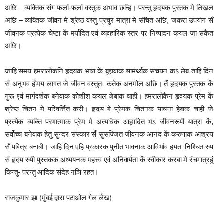
अछि – व्यक्तिक संग फलां-फलां वस्तुक अभाव छन्हि। परन्तु हृदयक पुस्तक मे लिखल
अछि – व्यक्तिक जीवन मे श्रेष्ठ वस्तु प्रचुर मात्रा मे संचित अछि, जकरा उपयोग सँ
जीवनक प्रत्येक चेष्टा कें मर्यादित एवं व्यवहारिक स्तर पर निष्पादन कयल जा सकैत
अछि।
जाहि समय हमरालोकनि हृदयक भाषा कें बुझवाक सामर्थ्यक संचयन कऽ लेब ताहि दिन
सँ अनुभव होमय लागत जे जीवन वस्तुतः कतेक अनमोल अछि। तैं हृदयक पुस्तक कें
गुरू एवं मार्गदर्शक बनेवाक कोशीश कयल जेबाक चाही। हमरालोकैन हृदयक प्रेम कें
श्रेष्ठ चिंतन मे परिवर्त्तित करी। हृदय मे प्रेमक चिंतनक याचना हेबाक चाही जे
प्रत्येक व्यक्ति परमात्माक प्रेम मे अत्यधिक आह्लादित भऽ जीवनरूपी यात्रा कें,
सर्वोच्च बनेवाक हेतु सुन्दर संस्कार सँ सुसज्जित जीवनक आनंद कें करुणाक आश्रय
सँ पवित्र बनाबी। जाहि दिन एहि प्रकारक पुनीत भावनाक आविर्भाव हयत, निश्चित रुप
सँ हृदय रुपी पुस्तकक अध्ययनक महत्त्व एवं अनिवार्यता कें स्वीकार करबा मे रंचमात्रहूं
किन्तु- परन्तु आदिक संदेह नञि रहत।
राजकुमार झा (मुंबई द्वारा पठाओल गेल लेख)